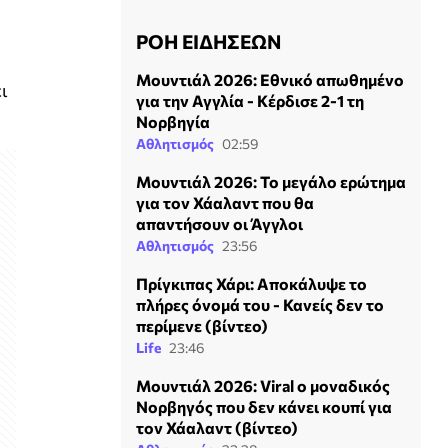
ΡΟΗ ΕΙΔΗΣΕΩΝ
Μουντιάλ 2026: Εθνικό απωθημένο
ι
για την Αγγλία - Κέρδισε 2-1 τη
Νορβηγία
Αθλητισμός
02:59
Μουντιάλ 2026: Το μεγάλο ερώτημα
για τον Χάαλαντ που θα
απαντήσουν οι Άγγλοι
Αθλητισμός
23:56
Πρίγκιπας Χάρι: Αποκάλυψε το
πλήρες όνομά του - Κανείς δεν το
περίμενε (βίντεο)
Life
23:46
Μουντιάλ 2026: Viral ο μοναδικός
Νορβηγός που δεν κάνει κουπί για
τον Χάαλαντ (βίντεο)