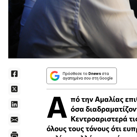
Πρόσθεσε το
Dnews
στα
αγαπημένα σου στη Google
Α
πό την Αμαλίας επ
όσα διαδραματίζον
Κεντροαριστερά τις
όλους τους τόνους ότι ευπ