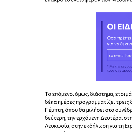
ΟΙ ΕΙΔ
Όσα πρέπει 
για να ξεκι
* Με την εγγρα
τους σχετικού
Το επόμενο, όμως, διάστημα, ετοιμά
δέκα ημέρες προγραμματίζει τρεις 
Πέμπτη, όπου θα μιλήσει στο συνέδ
δεύτερη, την ερχόμενη Δευτέρα, στη 
Λευκωσία, στην εκδήλωση για τη Ει