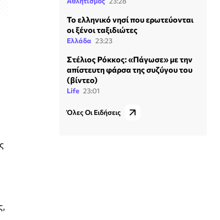
Αθλητισμός
23:28
Το ελληνικό νησί που ερωτεύονται
οι ξένοι ταξιδιώτες
Ελλάδα
23:23
Στέλιος Ρόκκος: «Πάγωσε» με την
απίστευτη φάρσα της συζύγου του
(βίντεο)
Life
23:01
Όλες Οι Ειδήσεις
ς
ς,