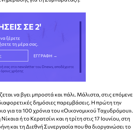
ΗΣΕΙΣ ΣΕ 2'
να ξέρετε
νήσετε τη μέρα σας.
φή σας στο newsletter του Dnews, αποδέχεστε
ς όρους χρήσης
ζεται να βγει μπροστά και πάλι. Μάλιστα, στις επόμενε
διαφορετικές δημόσιες παρεμβάσεις. Η πρώτη την
ριο για τα 100 χρόνια του «Οικονομικού Ταχυδρόμου».
Νίκαια ή το Κερατσίνι και η τρίτη στις 17 Ιουνίου, στη
ρήνη και τη Διεθνή Συνεργασία που θα διοργανώσει το