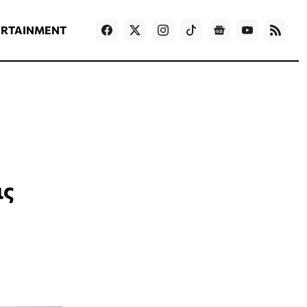
ΡΟΗ ΕΙΔΗΣΕΩΝ
T
NEWS IN ENGLISH
Games
ERTAINMENT
ις