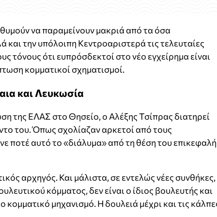
πιθυμούν να παραμείνουν μακριά από τα όσα
ά και την υπόλοιπη Κεντροαριστερά τις τελευταίες
υς τόνους ότι ευπρόσδεκτοί στο νέο εγχείρημα είναι
ίπτωση κομματικοί σχηματισμοί.
αια και Λευκωσία
ση της ΕΛΑΣ στο Θησείο, ο Αλέξης Τσίπρας διατηρεί
ντο του. Όπως σχολίαζαν αρκετοί από τους
ανε ποτέ αυτό το «διάλυμα» από τη θέση του επικεφαλή
τικός αρχηγός. Και μάλιστα, σε εντελώς νέες συνθήκες,
υλευτικού κόμματος, δεν είναι ο ίδιος βουλευτής και
λο κομματικό μηχανισμό. Η δουλειά μέχρι και τις κάλπε