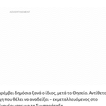
έμβει δημόσια ξανά ο ίδιος, μετά το Θησείο. Αντίθετα
η που θέλει να αναδείξει – εκμεταλλευόμενος στο
Ενημέρωσης για τη Συμπαράταξη.