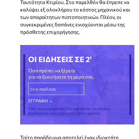
Ταυτότητα Κτιρίου. Στο παρελθόν θα έπρεπε να
καλύψει εξ ολοκλήρου το κόστος μηχανικού και
των απαραίτητων πιστοποιητικών. Πλέον, οι
συγκεκριμένες δαπάνες ενισχύονται μέσω της
πρόσθετης επιχορήγησης.
ΟΙ ΕΙΔΗΣΕΙΣ ΣΕ 2'
Όσα πρέπει να ξέρετε
για να ξεκινήσετε τη μέρα σας.
* Με την εγγραφή σας στο newsletter του Dnews,
αποδέχεστε τους σχετικούς όρους χρήσης
Τρίτο παράδειγμα αποτελεί έναν ιδιοκτήτη