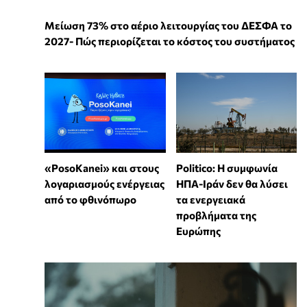
Μείωση 73% στο αέριο λειτουργίας του ΔΕΣΦΑ το
2027- Πώς περιορίζεται το κόστος του συστήματος
«PosoKanei» και στους
Politico: Η συμφωνία
λογαριασμούς ενέργειας
ΗΠΑ-Ιράν δεν θα λύσει
από το φθινόπωρο
τα ενεργειακά
προβλήματα της
Ευρώπης