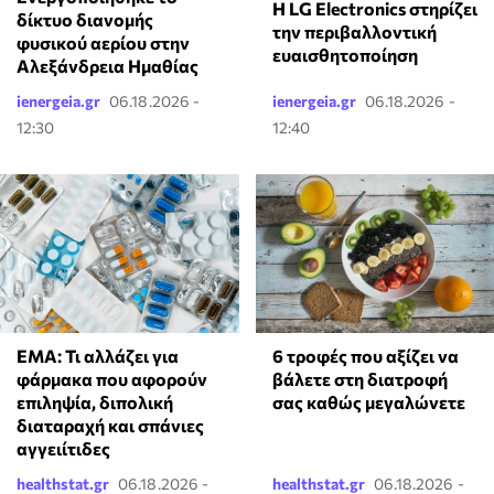
Η LG Electronics στηρίζει
δίκτυο διανομής
την περιβαλλοντική
φυσικού αερίου στην
ευαισθητοποίηση
Αλεξάνδρεια Ημαθίας
ienergeia.gr
06.18.2026 -
ienergeia.gr
06.18.2026 -
12:30
12:40
EMA: Τι αλλάζει για
6 τροφές που αξίζει να
φάρμακα που αφορούν
βάλετε στη διατροφή
επιληψία, διπολική
σας καθώς μεγαλώνετε
διαταραχή και σπάνιες
αγγειίτιδες
healthstat.gr
06.18.2026 -
healthstat.gr
06.18.2026 -