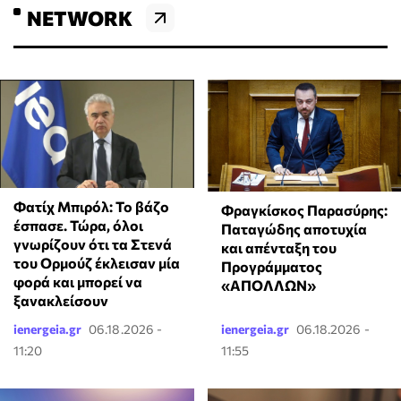
NETWORK
Φατίχ Μπιρόλ: Το βάζο
Φραγκίσκος Παρασύρης:
έσπασε. Τώρα, όλοι
Παταγώδης αποτυχία
γνωρίζουν ότι τα Στενά
και απένταξη του
του Ορμούζ έκλεισαν μία
Προγράμματος
φορά και μπορεί να
«ΑΠΟΛΛΩΝ»
ξανακλείσουν
ienergeia.gr
06.18.2026 -
ienergeia.gr
06.18.2026 -
11:20
11:55