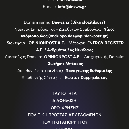
E-mail:
info@dnews.gr
Domain name:
Dnews.gr (Dikaiologitika.gr)
Νόμιμος Εκπρόσωπος - Διευθύνων Σύμβουλος:
Νίκος
Ανδριόπουλος (andriopoulos@opinion-post.gr)
Ιδιοκτησία:
OPINIONPOST A.E.
- Μέτοχοι:
ENERGY REGISTER
Α.Ε. / Ανδριόπουλος Νικόλαος
Δικαιούχος Domain:
OPINIONPOST A.E.
- Διαχειριστής Domain:
Σωτήρης Μπέσκος
Διευθυντής Ιστοσελίδας:
Παναγιώτης Ευθυμιάδης
Διευθυντής Σύνταξης:
Κώστας Σαρρηκώστας
ΤΑΥΤΟΤΗΤΑ
ΔΙΑΦΗΜΙΣΗ
ΟΡΟΙ ΧΡΗΣΗΣ
ΠΟΛΙΤΙΚΗ ΠΡΟΣΤΑΣΙΑΣ ΔΕΔΟΜΕΝΩΝ
ΠΟΛΙΤΙΚΗ ΑΠΟΡΡΗΤΟΥ