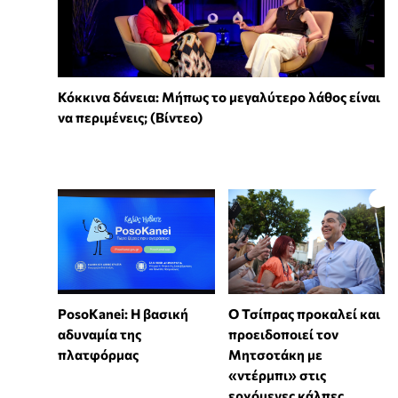
Κόκκινα δάνεια: Μήπως το μεγαλύτερο λάθος είναι
να περιμένεις; (Βίντεο)
PosoKanei: Η βασική
Ο Τσίπρας προκαλεί και
αδυναμία της
προειδοποιεί τον
πλατφόρμας
Μητσοτάκη με
«ντέρμπι» στις
ερχόμενες κάλπες