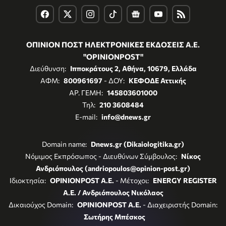
ΟΠΙΝΙΟΝ ΠΟΣΤ ΗΛΕΚΤΡΟΝΙΚΕΣ ΕΚΔΟΣΕΙΣ Α.Ε.
"OPINIONPOST"
Διεύθυνση:
Ιπποκράτους 2, Αθήνα, 10679, Ελλάδα
ΑΦΜ:
800961697
- ΔΟΥ:
ΚΕΦΟΔΕ Αττικής
ΑΡ. ΓΕΜΗ:
145803601000
Τηλ:
210 3608484
E-mail:
info@dnews.gr
Domain name:
Dnews.gr (Dikaiologitika.gr)
Νόμιμος Εκπρόσωπος - Διευθύνων Σύμβουλος:
Νίκος
Ανδριόπουλος (andriopoulos@opinion-post.gr)
Ιδιοκτησία:
OPINIONPOST A.E.
- Μέτοχοι:
ENERGY REGISTER
Α.Ε. / Ανδριόπουλος Νικόλαος
Δικαιούχος Domain:
OPINIONPOST A.E.
- Διαχειριστής Domain:
Σωτήρης Μπέσκος