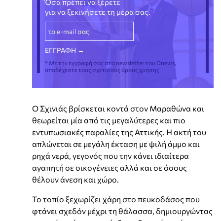
Όσα πρέπει να ξέρετε
για να ξεκινήσετε τη μέρα σας.
* Με την εγγραφή σας στο newsletter του Dnews,
αποδέχεστε τους σχετικούς όρους χρήσης
Ο Σχινιάς βρίσκεται κοντά στον Μαραθώνα και
θεωρείται μία από τις μεγαλύτερες και πιο
εντυπωσιακές παραλίες της Αττικής. Η ακτή του
απλώνεται σε μεγάλη έκταση με ψιλή άμμο και
ρηχά νερά, γεγονός που την κάνει ιδιαίτερα
αγαπητή σε οικογένειες αλλά και σε όσους
θέλουν άνεση και χώρο.
Το τοπίο ξεχωρίζει χάρη στο πευκοδάσος που
φτάνει σχεδόν μέχρι τη θάλασσα, δημιουργώντας