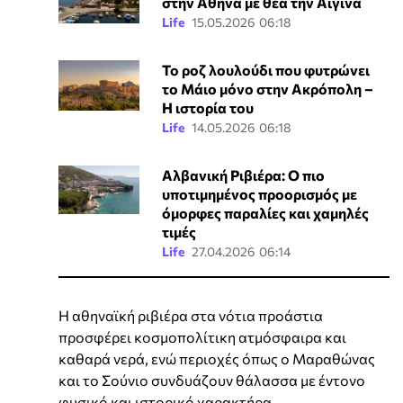
στην Αθήνα με θέα την Αίγινα
Life
15.05.2026 06:18
Το ροζ λουλούδι που φυτρώνει
το Μάιο μόνο στην Ακρόπολη –
Η ιστορία του
Life
14.05.2026 06:18
Αλβανική Ριβιέρα: Ο πιο
υποτιμημένος προορισμός με
όμορφες παραλίες και χαμηλές
τιμές
Life
27.04.2026 06:14
Η αθηναϊκή ριβιέρα στα νότια προάστια
προσφέρει κοσμοπολίτικη ατμόσφαιρα και
καθαρά νερά, ενώ περιοχές όπως ο Μαραθώνας
και το Σούνιο συνδυάζουν θάλασσα με έντονο
φυσικό και ιστορικό χαρακτήρα.