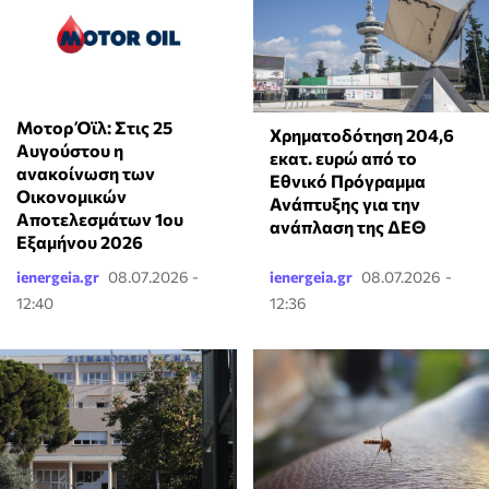
Μοτορ Όϊλ: Στις 25
Χρηματοδότηση 204,6
Αυγούστου η
εκατ. ευρώ από το
ανακοίνωση των
Εθνικό Πρόγραμμα
Οικονομικών
Ανάπτυξης για την
Αποτελεσμάτων 1ου
ανάπλαση της ΔΕΘ
Εξαμήνου 2026
ienergeia.gr
08.07.2026 -
ienergeia.gr
08.07.2026 -
12:40
12:36