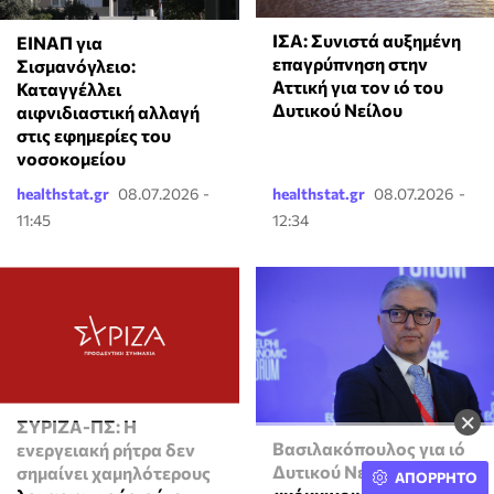
ΙΣΑ: Συνιστά αυξημένη
ΕΙΝΑΠ για
επαγρύπνηση στην
Σισμανόγλειο:
Αττική για τον ιό του
Καταγγέλλει
Δυτικού Νείλου
αιφνιδιαστική αλλαγή
στις εφημερίες του
νοσοκομείου
healthstat.gr
08.07.2026 -
healthstat.gr
08.07.2026 -
11:45
12:34
×
ΣΥΡΙΖΑ-ΠΣ: Η
Βασιλακόπουλος για ιό
ενεργειακή ρήτρα δεν
Δυτικού Νείλου: Στο
σημαίνει χαμηλότερους
ΑΠΟΡΡΗΤΟ