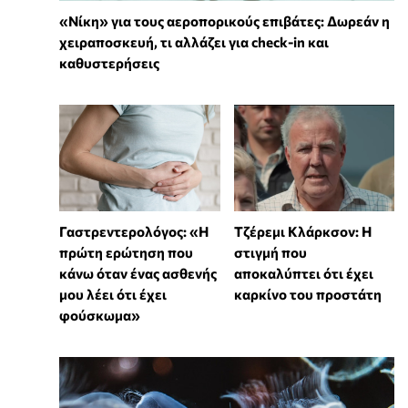
«Νίκη» για τους αεροπορικούς επιβάτες: Δωρεάν η
χειραποσκευή, τι αλλάζει για check-in και
καθυστερήσεις
Γαστρεντερολόγος: «Η
Τζέρεμι Κλάρκσον: Η
πρώτη ερώτηση που
στιγμή που
κάνω όταν ένας ασθενής
αποκαλύπτει ότι έχει
μου λέει ότι έχει
καρκίνο του προστάτη
φούσκωμα»