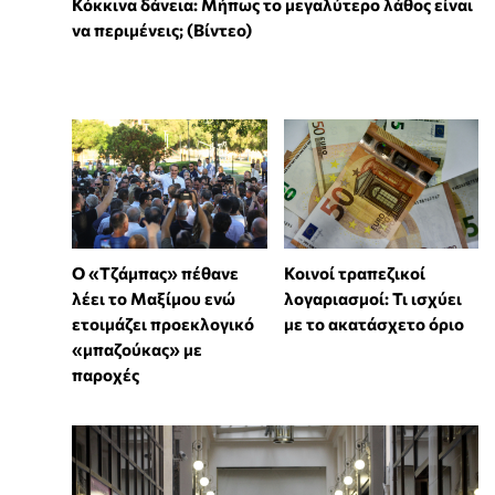
Κόκκινα δάνεια: Μήπως το μεγαλύτερο λάθος είναι
να περιμένεις; (Βίντεο)
Ο «Τζάμπας» πέθανε
Κοινοί τραπεζικοί
λέει το Μαξίμου ενώ
λογαριασμοί: Τι ισχύει
ετοιμάζει προεκλογικό
με το ακατάσχετο όριο
«μπαζούκας» με
παροχές