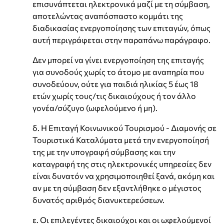
επισυνάπτεται ηλεκτρονικά μαζί με τη σύμβαση,
αποτελώντας αναπόσπαστο κομμάτι της
διαδικασίας ενεργοποίησης των επιταγών, όπως
αυτή περιγράφεται στην παραπάνω παράγραφο.
Δεν μπορεί να γίνει ενεργοποίηση της επιταγής
για συνοδούς χωρίς το άτομο με αναπηρία που
συνοδεύουν, ούτε για παιδιά ηλικίας 5 έως 18
ετών χωρίς τους/τις δικαιούχους ή τον άλλο
γονέα/σύζυγο (ωφελούμενο ή μη).
δ. Η Επιταγή Κοινωνικού Τουρισμού - Διαμονής σε
Τουριστικά Καταλύματα μετά την ενεργοποίησή
της με την υπογραφή σύμβασης και την
καταγραφή της στις ηλεκτρονικές υπηρεσίες δεν
είναι δυνατόν να χρησιμοποιηθεί ξανά, ακόμη και
αν με τη σύμβαση δεν εξαντλήθηκε ο μέγιστος
δυνατός αριθμός διανυκτερεύσεων.
ε. Οι επιλεγέντες δικαιούχοι και οι ωφελούμενοί