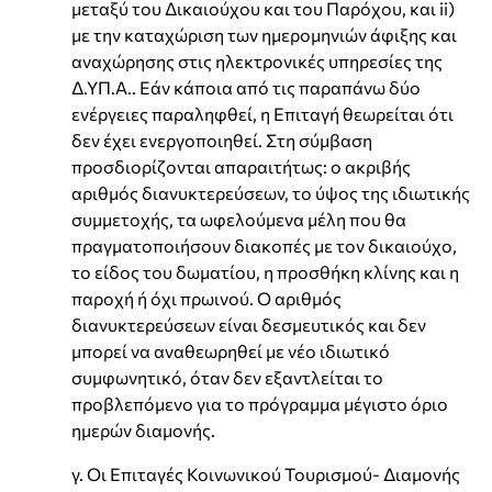
μεταξύ του Δικαιούχου και του Παρόχου, και ii)
με την καταχώριση των ημερομηνιών άφιξης και
αναχώρησης στις ηλεκτρονικές υπηρεσίες της
Δ.ΥΠ.Α.. Εάν κάποια από τις παραπάνω δύο
ενέργειες παραληφθεί, η Επιταγή θεωρείται ότι
δεν έχει ενεργοποιηθεί. Στη σύμβαση
προσδιορίζονται απαραιτήτως: ο ακριβής
αριθμός διανυκτερεύσεων, το ύψος της ιδιωτικής
συμμετοχής, τα ωφελούμενα μέλη που θα
πραγματοποιήσουν διακοπές με τον δικαιούχο,
το είδος του δωματίου, η προσθήκη κλίνης και η
παροχή ή όχι πρωινού. Ο αριθμός
διανυκτερεύσεων είναι δεσμευτικός και δεν
μπορεί να αναθεωρηθεί με νέο ιδιωτικό
συμφωνητικό, όταν δεν εξαντλείται το
προβλεπόμενο για το πρόγραμμα μέγιστο όριο
ημερών διαμονής.
γ. Οι Επιταγές Κοινωνικού Τουρισμού- Διαμονής