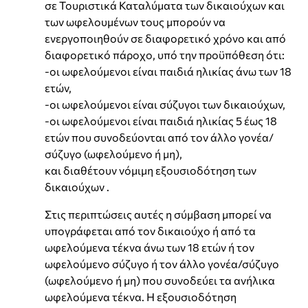
σε Τουριστικά Καταλύματα των δικαιούχων και
των ωφελουμένων τους μπορούν να
ενεργοποιηθούν σε διαφορετικό χρόνο και από
διαφορετικό πάροχο, υπό την προϋπόθεση ότι:
-οι ωφελούμενοι είναι παιδιά ηλικίας άνω των 18
ετών,
-οι ωφελούμενοι είναι σύζυγοι των δικαιούχων,
-οι ωφελούμενοι είναι παιδιά ηλικίας 5 έως 18
ετών που συνοδεύονται από τον άλλο γονέα/
σύζυγο (ωφελούμενο ή μη),
και διαθέτουν νόμιμη εξουσιοδότηση των
δικαιούχων .
Στις περιπτώσεις αυτές η σύμβαση μπορεί να
υπογράφεται από τον δικαιούχο ή από τα
ωφελούμενα τέκνα άνω των 18 ετών ή τον
ωφελούμενο σύζυγο ή τον άλλο γονέα/σύζυγο
(ωφελούμενο ή μη) που συνοδεύει τα ανήλικα
ωφελούμενα τέκνα. Η εξουσιοδότηση