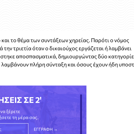
 και το θέμα των συντάξεων χηρείας. Παρότι ο νόμος
 την τριετία όταν ο δικαιούχος εργάζεται ή λαμβάνει
μόστηκε αποσπασματικά, δημιουργώντας δύο κατηγορίε
 λαμβάνουν πλήρη σύνταξη και όσους έχουν ήδη υποστ
ΗΣΕΙΣ ΣΕ 2'
να ξέρετε
νήσετε τη μέρα σας.