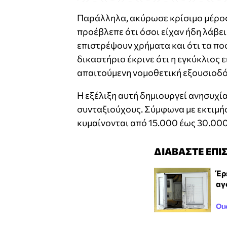
Παράλληλα, ακύρωσε κρίσιμο μέρος 
προέβλεπε ότι όσοι είχαν ήδη λάβε
επιστρέψουν χρήματα και ότι τα π
δικαστήριο έκρινε ότι η εγκύκλιος 
απαιτούμενη νομοθετική εξουσιοδό
Η εξέλιξη αυτή δημιουργεί ανησυχί
συνταξιούχους. Σύμφωνα με εκτιμήσ
κυμαίνονται από 15.000 έως 30.00
ΔΙΑΒΑΣΤΕ ΕΠΙ
Έρ
αγ
Οι