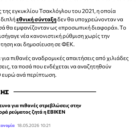
της εγκυκλίου Τσακλόγλου του 2021, η οποία
ι διπλή
εθνική σύνταξη
δεν θα υποχρεώνονταν να
οσά θα εμφανίζονταν ως «προσωπική διαφορά». Το
εισήγαγε νέα κανονιστική ρύθμιση χωρίς την
τηση και δημοσίευση σε ΦΕΚ.
α για πιθανές αναδρομικές απαιτήσεις από χιλιάδες
εις, τα ποσά που ενδέχεται να αναζητηθούν
0 ευρώ ανά περίπτωση.
ΣΗΣ
ευνα για πιθανές στρεβλώσεις στην
ορά ρεύματος ζητά η ΕΒΙΚΕΝ
κονομία
18.05.2026 10:21