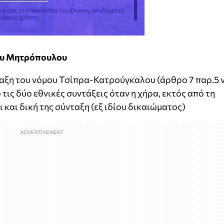
φή σας στο newsletter του Dnews, αποδέχεστε
ς όρους χρήσης
ου Μητρόπουλου
ταξη του νόμου Τσίπρα-Κατρούγκαλου (άρθρο 7 παρ.5 ν
τις δύο εθνικές συντάξεις όταν η χήρα, εκτός από τη
και δική της σύνταξη (εξ ιδίου δικαιώματος)