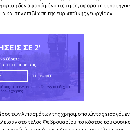
ή κρίση δεν αφορά μόνο τις τιμές, αφορά τη στρατηγικ
ια και την επιβίωση της ευρωπαϊκής γεωργίας»,
ΗΣΕΙΣ ΣΕ 2'
να ξέρετε
νήσετε τη μέρα σας.
φή σας στο newsletter του Dnews, αποδέχεστε
ς όρους χρήσης
έρος των λιπασμάτων της χρησιμοποιώντας εισαγόμε
κλεισαν στο τέλος Φεβρουαρίου, το κόστος του φυσικ
ιες αγορές λιπασμάτων πιέστηκαν, με αποτέλεσμα οι