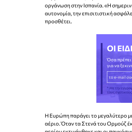
οργάνωση στην Ισπανία. «Η σημεριν
αυτονομία, την επισιτιστική ασφάλε
προσθέτει.
ΟΙ ΕΙΔ
Όσα πρέπει 
για να ξεκι
* Με την εγγρα
τους σχετικού
Η Ευρώπη παράγει το μεγαλύτερο μ
αέριο. Όταν τα Στενά του Ορμούζ έ
αερίου εκτινάχθηκε και οι παγκόσμ