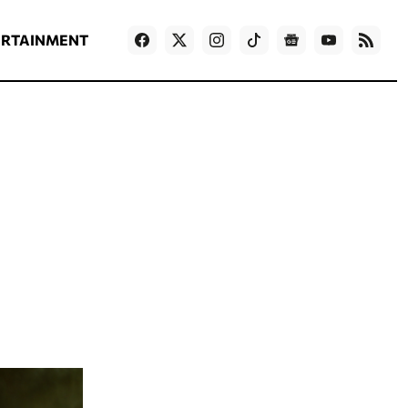
ΡΟΗ ΕΙΔΗΣΕΩΝ
T
NEWS IN ENGLISH
Games
ERTAINMENT