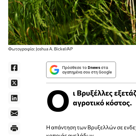
Φωτογραφία: Joshua A. Bickel/AP
Πρόσθεσε το
Dnews
στα
αγαπημένα σου στη Google
Ο
ι Βρυξέλλες εξετά
αγροτικό κόστος.
Η απάντηση των Βρυξελλών σε ενδε
κοπριάς αγελάδων.