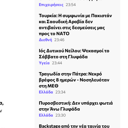
Επιχειρήσεις
23:54
Τουρκία: Η συμφωνία με Πακιστάν
και Σαουδική Αραβία δεν
αντιβαίνει στις δεσμεύσεις μας
προς το ΝΑΤΟ
Διεθνή
23:46
Ιός Δυτικού Νείλου: Ψεκασμοί το
Σάββατο στη Γλυφάδα
Υγεία
23:44
Τραγωδία στην Πάτρα: Νεκρό
βρέφος 8 ημερών - Νοσηλευόταν
στη ΜΕΘ
Ελλάδα
23:34
α,
Πυροσβεστική: Δεν υπάρχει φωτιά
στην Άνω Γλυφάδα
ν
Ελλάδα
23:30
Backstage από την νέα ταινία του