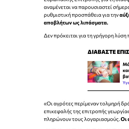
αναμένεται να παρουσιαστεί σήμερ
ρυθμιστική προσπάθεια για την
αύξ
αποβλήτων ως λιπάσματα.
Δεν πρόκειται για τη γρήγορη λύση 
ΔΙΑΒΑΣΤΕ ΕΠΙ
Μό
κα
βα
Υγ
«Οι αγρότες περίμεναν τολμηρή δ
επικεφαλής της επιτροπής γεωργίας
πληρώνουν τους λογαριασμούς.
Οι 