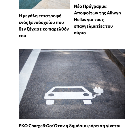
Νέο Πρόγραμμα
Αποφοίτων της Allwyn
Η μεγάλη επιστροφή
Hellas για τους
ενός ξενοδοχείου που
επαγγελματίες του
δεν ξέχασε το παρελθόν
αύριο
του
EKO Charge&Go: Όταν η δημόσια φόρτιση γίνεται