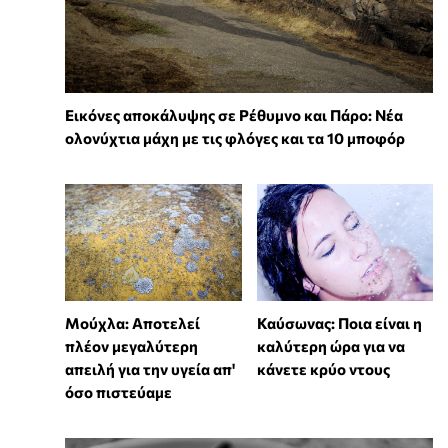
Εικόνες αποκάλυψης σε Ρέθυμνο και Πάρο: Νέα
ολονύχτια μάχη με τις φλόγες και τα 10 μποφόρ
Μούχλα: Αποτελεί
Καύσωνας: Ποια είναι η
πλέον μεγαλύτερη
καλύτερη ώρα για να
απειλή για την υγεία απ'
κάνετε κρύο ντους
όσο πιστεύαμε