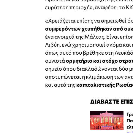
ευρύτερη περιοχή», αναφέρει το ΚΚ
«Χρειάζεται επίσης να σημειωθεί ό
συμφερόντων χτυπήθηκαν από ουκ
ένα ανοιχτά της Μάλτας. Είναι επίσ
Λιβύη, ενώ χρησιμοποιεί ακόμα και
όπως αυτό που βρέθηκε στη Λευκάδ
συνιστά
ορμητήριο και στόχο στρα
σημείο όπου διακλαδώνονται δύο μ
αποτυπώνεται η κλιμάκωση των αν
και αυτό της
καπιταλιστικής Ρωσίας
ΔΙΑΒΑΣΤΕ ΕΠΙ
Γρ
Πα
ελ