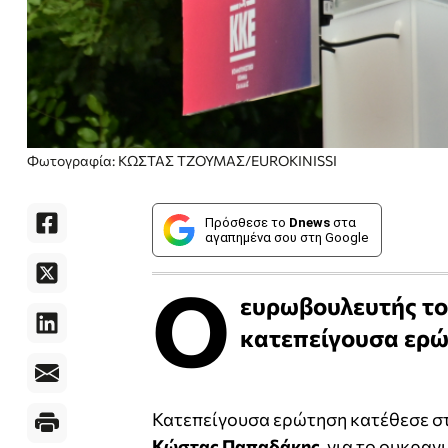
Φωτογραφία: ΚΩΣΤΑΣ ΤΖΟΥΜΑΣ/EUROKINISSI
Πρόσθεσε το
Dnews
στα
αγαπημένα σου στη Google
Ο
ευρωβουλευτής το
κατεπείγουσα ερώ
Κατεπείγουσα ερώτηση κατέθεσε σ
Κώστας Παπαδάκης
, για το ουκρα