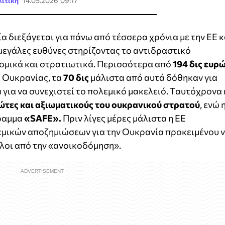
ιτική
14.05.2026 09:17
α διεξάγεται για πάνω από τέσσερα χρόνια με την ΕΕ κ
μεγάλες ευθύνες στηρίζοντας το αντιδραστικό
νομικά και στρατιωτικά. Περισσότερα από
194 δις ευρ
ς Ουκρανίας, τα
70 δις
μάλιστα από αυτά δόθηκαν για
 για να συνεχιστεί το πολεμικό μακελειό. Ταυτόχρονα 
ώτες και αξιωματικούς του ουκρανικού στρατού
, ενώ 
γραμμα
«SAFE».
Πριν λίγες μέρες μάλιστα η ΕΕ
εμικών αποζημιώσεων για την Ουκρανία προκειμένου 
λοι από την «ανοικοδόμηση».