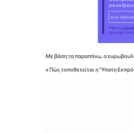
για να ξεκι
* Με την εγγρα
τους σχετικού
Με βάση τα παραπάνω, ο ευρωβουλε
« Πώς τοποθετείται η ‘Ύπατη Εκπρ