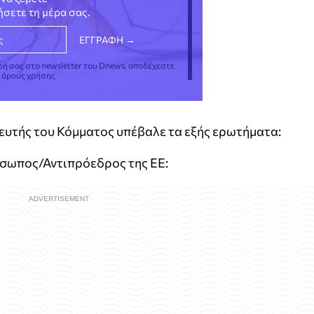
νήσετε τη μέρα σας.
φή σας στο newsletter του Dnews, αποδέχεστε
ς όρους χρήσης
υτής του Κόμματος υπέβαλε τα εξής ερωτήματα:
όσωπος/Αντιπρόεδρος της ΕΕ: