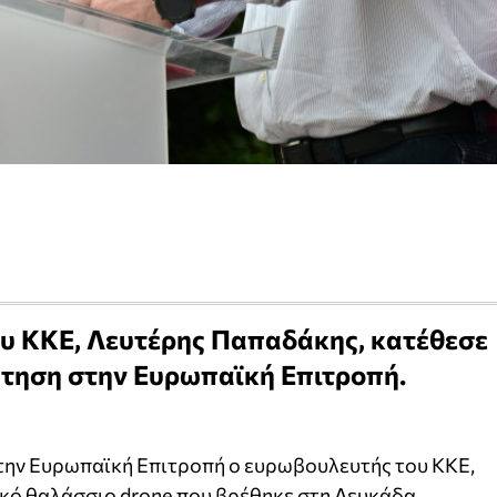
υ ΚΚΕ, Λευτέρης Παπαδάκης, κατέθεσε
τηση στην Ευρωπαϊκή Επιτροπή.
την Ευρωπαϊκή Επιτροπή ο ευρωβουλευτής του ΚΚΕ,
νικό θαλάσσιο drone που βρέθηκε στη Λευκάδα.