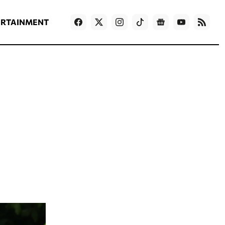
ΡΟΗ ΕΙΔΗΣΕΩΝ
T
NEWS IN ENGLISH
Games
ERTAINMENT