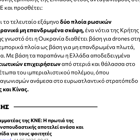
Ε και προσθέτει:
τι το τελευταίο εξάμηνο
δύο πλοία ρωσικών
ρανικά μη επανδρωμένα σκάφη,
ένα νότια της Κρήτης 
ης γνωστό ότι η Ουκρανία διαθέτει βάση για drones στη
 εμπορικά πλοία ως βάση για μη επανδρωμένα πλωτά,
α. Με βάση τα παραπάνω η Ελλάδα αποδεδειγμένα
τιωτικών επιχειρήσεων
από στεριά και θάλασσα στο
έτωπα του ιμπεριαλιστικού πολέμου, όπου
ταγωνισμών ανάμεσα στο ευρωατλαντικό στρατόπεδο
 και Κίνας.
ΣΗΣ
αμματέας της ΚΝΕ: Η πρωτιά της
νσπουδαστικής αποτελεί ανάσα και
πίδα για τους φοιτητές