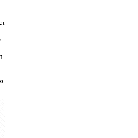
αι
ώ
η
η
να