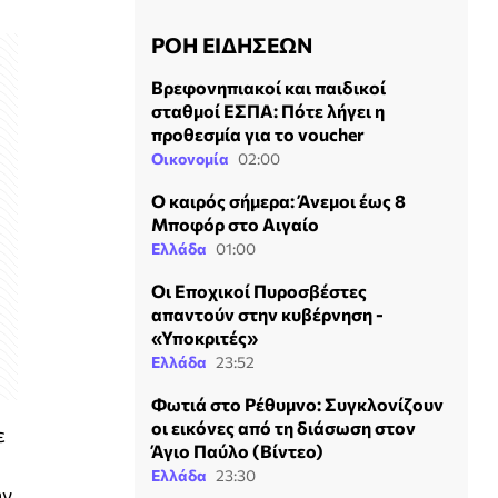
ΡΟΗ ΕΙΔΗΣΕΩΝ
Βρεφονηπιακοί και παιδικοί
σταθμοί ΕΣΠΑ: Πότε λήγει η
προθεσμία για το voucher
Οικονομία
02:00
Ο καιρός σήμερα: Άνεμοι έως 8
Μποφόρ στο Αιγαίο
Ελλάδα
01:00
Οι Εποχικοί Πυροσβέστες
απαντούν στην κυβέρνηση -
«Υποκριτές»
Ελλάδα
23:52
Φωτιά στο Ρέθυμνο: Συγκλονίζουν
οι εικόνες από τη διάσωση στον
ε
Άγιο Παύλο (Βίντεο)
Ελλάδα
23:30
ην