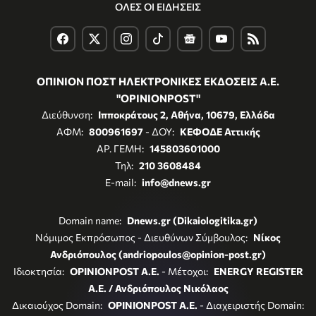
ΟΛΕΣ ΟΙ ΕΙΔΗΣΕΙΣ
ΟΠΙΝΙΟΝ ΠΟΣΤ ΗΛΕΚΤΡΟΝΙΚΕΣ ΕΚΔΟΣΕΙΣ Α.Ε.
"OPINIONPOST"
Διεύθυνση:
Ιπποκράτους 2, Αθήνα, 10679, Ελλάδα
ΑΦΜ:
800961697
- ΔΟΥ:
ΚΕΦΟΔΕ Αττικής
ΑΡ. ΓΕΜΗ:
145803601000
Τηλ:
210 3608484
E-mail:
info@dnews.gr
Domain name:
Dnews.gr (Dikaiologitika.gr)
Νόμιμος Εκπρόσωπος - Διευθύνων Σύμβουλος:
Νίκος
Ανδριόπουλος (andriopoulos@opinion-post.gr)
Ιδιοκτησία:
OPINIONPOST A.E.
- Μέτοχοι:
ENERGY REGISTER
Α.Ε. / Ανδριόπουλος Νικόλαος
Δικαιούχος Domain:
OPINIONPOST A.E.
- Διαχειριστής Domain: