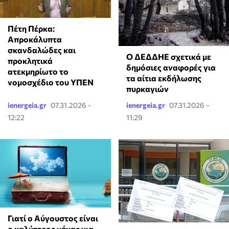
Πέτη Πέρκα:
Απροκάλυπτα
σκανδαλώδες και
Ο ΔΕΔΔΗΕ σχετικά με
προκλητικά
δημόσιες αναφορές για
ατεκμηρίωτο το
τα αίτια εκδήλωσης
νομοσχέδιο του ΥΠΕΝ
πυρκαγιών
ienergeia.gr
07.31.2026 -
ienergeia.gr
07.31.2026 -
12:22
11:29
Γιατί ο Αύγουστος είναι
ο καλύτερος μήνας για