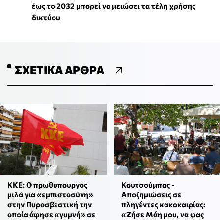
έως το 2032 μπορεί να μειώσει τα τέλη χρήσης
δικτύου
ΣΧΕΤΙΚΆ ΆΡΘΡΑ
KKE: Ο πρωθυπουργός
Κουτσούμπας -
μιλά για «εμπιστοσύνη»
Αποζημιώσεις σε
στην Πυροσβεστική την
πληγέντες κακοκαιρίας:
οποία άφησε «γυμνή» σε
«Ζήσε Μάη μου, να φας