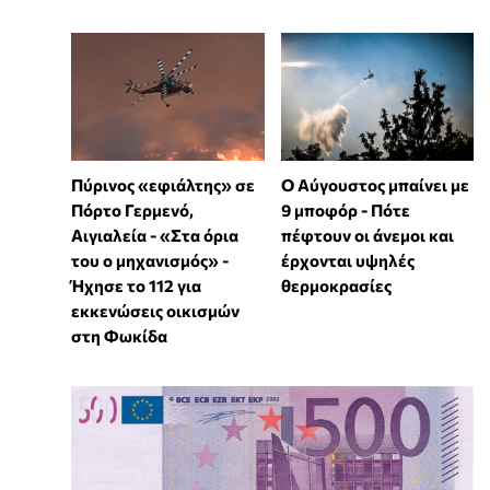
Πύρινος «εφιάλτης» σε
Ο Αύγουστος μπαίνει με
Πόρτο Γερμενό,
9 μποφόρ - Πότε
Αιγιαλεία - «Στα όρια
πέφτουν οι άνεμοι και
του ο μηχανισμός» -
έρχονται υψηλές
Ήχησε το 112 για
θερμοκρασίες
εκκενώσεις οικισμών
στη Φωκίδα