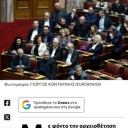
Φωτογραφία: ΓΙΩΡΓΟΣ ΚΟΝΤΑΡΙΝΗΣ/EUROKINISSI
Πρόσθεσε το
Dnews
στα
αγαπημένα σου στη Google
ε φόντο την αρχειοθέτηση