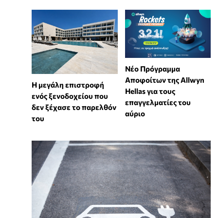
Νέο Πρόγραμμα
Αποφοίτων της Allwyn
Η μεγάλη επιστροφή
Hellas για τους
ενός ξενοδοχείου που
επαγγελματίες του
δεν ξέχασε το παρελθόν
αύριο
του