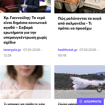
Χρ. Γιαννούλης: Το νερό
Πώς μολύνονται τα αυγά
είναι δημόσιο κοινωνικό
από σαλμονέλα - Τι
αγαθό – Σοβαρά
πρέπει να προσέχω
ερωτήματα για την
υπερσυγκέντρωση χωρίς
σχέδιο
ienergeia.gr
07.29.2026 -
healthstat.gr
07.30.2026 -
12:28
00:18
×
ΑΠΟΡΡΗΤΟ
Τι μπορεί να πάθετε εάν
Πολύ υψηλός κίνδυνος