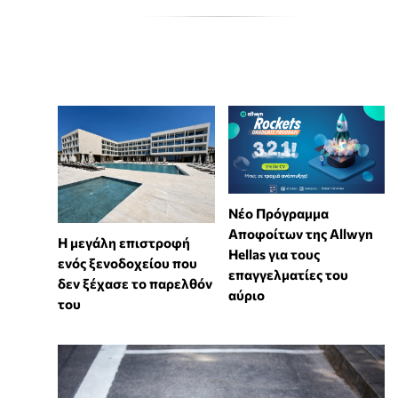
Νέο Πρόγραμμα
Αποφοίτων της Allwyn
Η μεγάλη επιστροφή
Hellas για τους
ενός ξενοδοχείου που
επαγγελματίες του
δεν ξέχασε το παρελθόν
αύριο
του