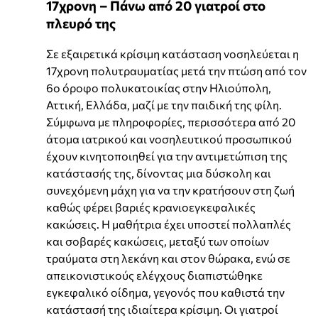
17χρονη – Πάνω από 20 γιατροί στο
πλευρό της
Σε εξαιρετικά κρίσιμη κατάσταση νοσηλεύεται η
17χρονη πολυτραυματίας μετά την πτώση από τον
6ο όροφο πολυκατοικίας στην
Ηλιούπολη,
Αττική, Ελλάδα
, μαζί με την παιδική της φίλη.
Σύμφωνα με πληροφορίες, περισσότερα από 20
άτομα ιατρικού και νοσηλευτικού προσωπικού
έχουν κινητοποιηθεί για την αντιμετώπιση της
κατάστασής της, δίνοντας μια δύσκολη και
συνεχόμενη μάχη για να την κρατήσουν στη ζωή
καθώς φέρει βαριές κρανιοεγκεφαλικές
κακώσεις. H μαθήτρια έχει υποστεί πολλαπλές
και σοβαρές κακώσεις, μεταξύ των οποίων
τραύματα στη λεκάνη και στον θώρακα, ενώ σε
απεικονιστικούς ελέγχους διαπιστώθηκε
εγκεφαλικό οίδημα, γεγονός που καθιστά την
κατάστασή της ιδιαίτερα κρίσιμη. Οι γιατροί