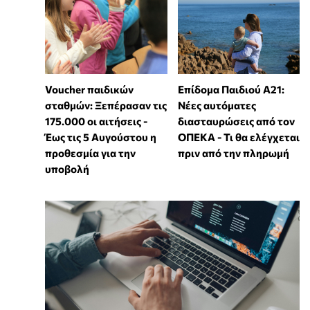
Voucher παιδικών
Επίδομα Παιδιού Α21:
σταθμών: Ξεπέρασαν τις
Νέες αυτόματες
175.000 οι αιτήσεις -
διασταυρώσεις από τον
Έως τις 5 Αυγούστου η
ΟΠΕΚΑ - Τι θα ελέγχεται
προθεσμία για την
πριν από την πληρωμή
υποβολή