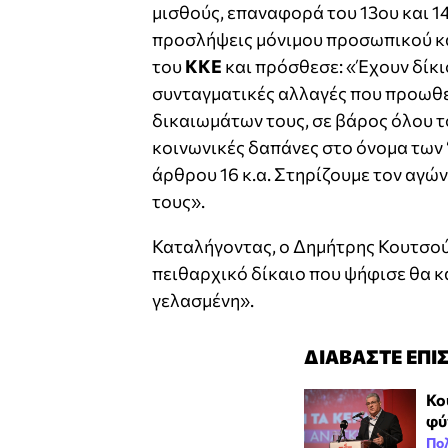
μισθούς, επαναφορά του 13ου και 1
προσλήψεις μόνιμου προσωπικού και
του
ΚΚΕ
και πρόσθεσε: «Έχουν δίκι
συνταγματικές αλλαγές που προωθεί
δικαιωμάτων τους, σε βάρος όλου το
κοινωνικές δαπάνες στο όνομα των
άρθρου 16 κ.α. Στηρίζουμε τον αγώ
τους».
Καταλήγοντας, ο Δημήτρης Κουτσούμπ
πειθαρχικό δίκαιο που ψήφισε θα κ
γελασμένη».
ΔΙΑΒΑΣΤΕ ΕΠΙ
Κο
φύ
Πολ