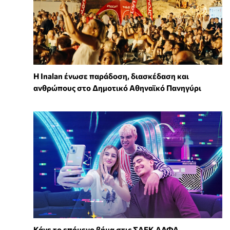
Η Inalan ένωσε παράδοση, διασκέδαση και
ανθρώπους στο Δημοτικό Αθηναϊκό Πανηγύρι
Κάνε το επόμενο βήμα στις ΣΑΕΚ ΑΛΦΑ