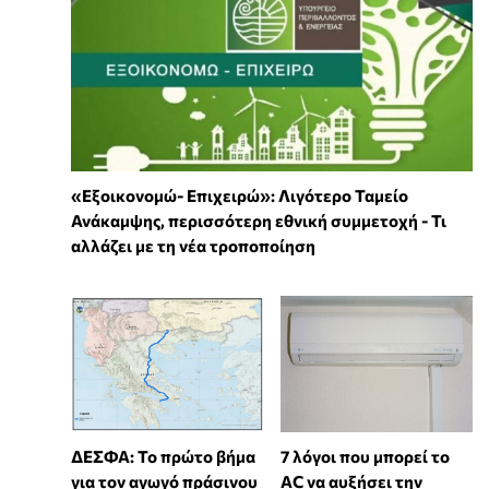
«Εξοικονομώ- Επιχειρώ»: Λιγότερο Ταμείο
Ανάκαμψης, περισσότερη εθνική συμμετοχή - Τι
αλλάζει με τη νέα τροποποίηση
7 λόγοι που μπορεί το
ΔΕΣΦΑ: Το πρώτο βήμα
AC να αυξήσει την
για τον αγωγό πράσινου