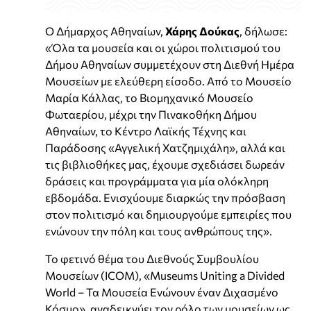
Ο Δήμαρχος Αθηναίων,
Χάρης Δούκας
, δήλωσε:
«Όλα τα μουσεία και οι χώροι πολιτισμού του
Δήμου Αθηναίων συμμετέχουν στη Διεθνή Ημέρα
Μουσείων με ελεύθερη είσοδο. Από το Μουσείο
Μαρία Κάλλας, το Βιομηχανικό Μουσείο
Φωταερίου, μέχρι την Πινακοθήκη Δήμου
Αθηναίων, το Κέντρο Λαϊκής Τέχνης και
Παράδοσης «Αγγελική Χατζημιχάλη», αλλά και
τις βιβλιοθήκες μας, έχουμε σχεδιάσει δωρεάν
δράσεις και προγράμματα για μία ολόκληρη
εβδομάδα. Ενισχύουμε διαρκώς την πρόσβαση
στον πολιτισμό και δημιουργούμε εμπειρίες που
ενώνουν την πόλη και τους ανθρώπους της».
Το φετινό θέμα του Διεθνούς Συμβουλίου
Μουσείων (ICOM), «Museums Uniting a Divided
World – Τα Μουσεία Ενώνουν έναν Διχασμένο
Κόσμο», αναδεικνύει τον ρόλο των μουσείων ως