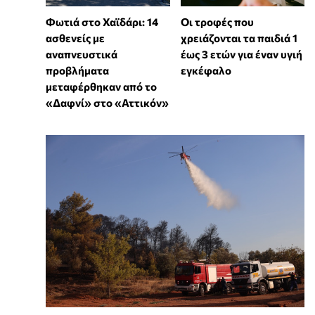
Φωτιά στο Χαϊδάρι: 14
Οι τροφές που
ασθενείς με
χρειάζονται τα παιδιά 1
αναπνευστικά
έως 3 ετών για έναν υγιή
προβλήματα
εγκέφαλο
μεταφέρθηκαν από το
«Δαφνί» στο «Αττικόν»