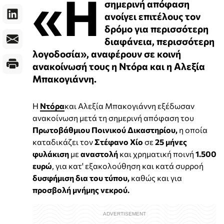
«Η
σημερινή απόφαση
ανοίγει επιτέλους τον
δρόμο για περισσότερη
διαφάνεια, περισσότερη
λογοδοσία», αναφέρουν σε κοινή
ανακοίνωσή τους η Ντόρα και η Αλεξία
Μπακογιάννη.
Η
Ντόρα
και Αλεξία Μπακογιάννη εξέδωσαν
ανακοίνωση μετά τη σημερινή απόφαση του
Πρωτοβάθμιου Ποινικού Δικαστηρίου,
η οποία
καταδικάζει τον
Στέφανο Χίο
σε
25 μήνες
φυλάκιση
με
αναστολή
και χρηματική ποινή
1.500
ευρώ
, για κατ' εξακολούθηση και κατά συρροή
δυσφήμιση δια του τύπου,
καθώς και για
προσβολή μνήμης νεκρού.