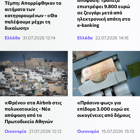
απόφαση: Τράπεζα
Τέμπη: Απορρίφθηκαν τα
επιστρέφει 9.800 ευρώ
αιτήματα των
σε ζευγάρι μετά από
κατηγορουμένων - «Θα
ηλεκτρονική απάτη στο
παλέψουμε μέχρι τη
e-banking
δικαίωση»
Ελλάδα
31.07.2026 12:14
Ελλάδα
22.07.2026 14:16
«Φρένο» στα Airbnb στις
«Πράσινο φως» για
πολυκατοικίες - Νέα
επίδομα 3.000 ευρώ σε
απόφαση από το
οικογένειες από δήμους
Πρωτοδικείο Αθηνών
Οικονομία
21.07.2026 12:12
Οικονομία
15.07.2026 15:13