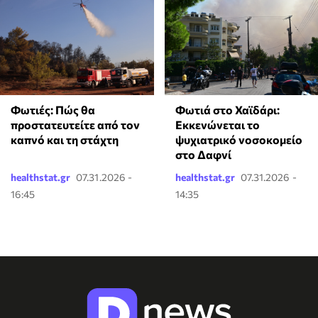
Φωτιές: Πώς θα
Φωτιά στο Χαϊδάρι:
προστατευτείτε από τον
Εκκενώνεται το
καπνό και τη στάχτη
ψυχιατρικό νοσοκομείο
στο Δαφνί
healthstat.gr
07.31.2026 -
healthstat.gr
07.31.2026 -
16:45
14:35