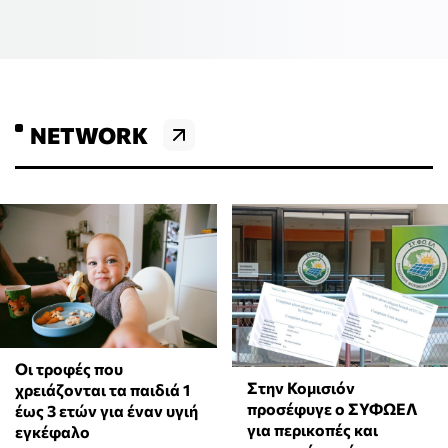
NETWORK
Οι τροφές που
Στην Κομισιόν
χρειάζονται τα παιδιά 1
προσέφυγε ο ΣΥΦΩΕΛ
έως 3 ετών για έναν υγιή
για περικοπές και
εγκέφαλο