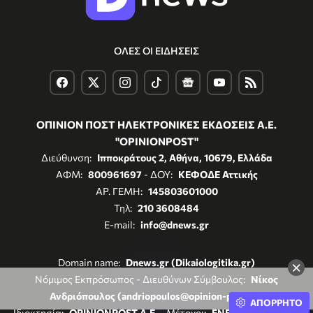
ΟΛΕΣ ΟΙ ΕΙΔΗΣΕΙΣ
ΟΠΙΝΙΟΝ ΠΟΣΤ ΗΛΕΚΤΡΟΝΙΚΕΣ ΕΚΔΟΣΕΙΣ Α.Ε.
"OPINIONPOST"
Διεύθυνση:
Ιπποκράτους 2, Αθήνα, 10679, Ελλάδα
ΑΦΜ:
800961697
- ΔΟΥ:
ΚΕΦΟΔΕ Αττικής
ΑΡ. ΓΕΜΗ:
145803601000
Τηλ:
210 3608484
E-mail:
info@dnews.gr
Domain name:
Dnews.gr (Dikaiologitika.gr)
×
Νόμιμος Εκπρόσωπος - Διευθύνων Σύμβουλος:
Νίκος
Ανδριόπουλος (andriopoulos@opinion-post.gr)
ΑΠΟΡΡΗΤΟ
Ιδιοκτησία:
OPINIONPOST A.E.
- Μέτοχοι:
ENERGY REGISTER