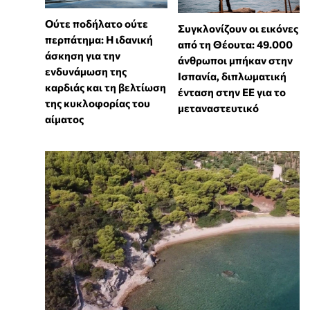
Ούτε ποδήλατο ούτε
Συγκλονίζουν οι εικόνες
περπάτημα: Η ιδανική
από τη Θέουτα: 49.000
άσκηση για την
άνθρωποι μπήκαν στην
ενδυνάμωση της
Ισπανία, διπλωματική
καρδιάς και τη βελτίωση
ένταση στην ΕΕ για το
της κυκλοφορίας του
μεταναστευτικό
αίματος