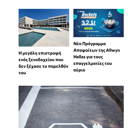
Νέο Πρόγραμμα
Αποφοίτων της Allwyn
Η μεγάλη επιστροφή
Hellas για τους
ενός ξενοδοχείου που
επαγγελματίες του
δεν ξέχασε το παρελθόν
αύριο
του