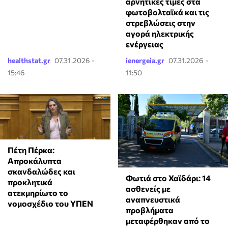
αρνητικές τιμές στα
φωτοβολταϊκά και τις
στρεβλώσεις στην
αγορά ηλεκτρικής
ενέργειας
healthstat.gr
07.31.2026 -
ienergeia.gr
07.31.2026 -
15:46
11:50
Πέτη Πέρκα:
Απροκάλυπτα
σκανδαλώδες και
Φωτιά στο Χαϊδάρι: 14
προκλητικά
ασθενείς με
ατεκμηρίωτο το
αναπνευστικά
νομοσχέδιο του ΥΠΕΝ
προβλήματα
μεταφέρθηκαν από το