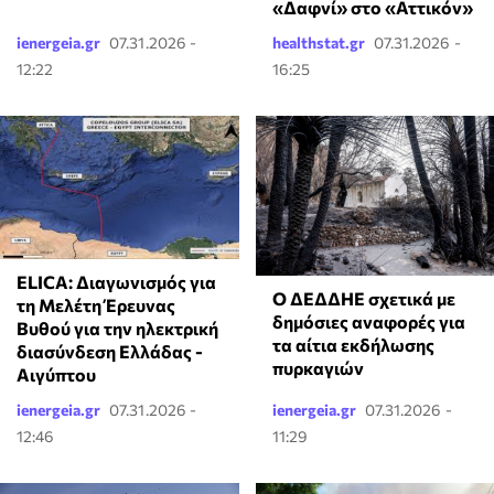
«Δαφνί» στο «Αττικόν»
ienergeia.gr
07.31.2026 -
healthstat.gr
07.31.2026 -
12:22
16:25
ELICA: Διαγωνισμός για
Ο ΔΕΔΔΗΕ σχετικά με
τη Μελέτη Έρευνας
δημόσιες αναφορές για
Βυθού για την ηλεκτρική
τα αίτια εκδήλωσης
διασύνδεση Ελλάδας -
πυρκαγιών
Αιγύπτου
ienergeia.gr
07.31.2026 -
ienergeia.gr
07.31.2026 -
12:46
11:29