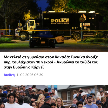
Μακελειό σε γυμνάσιο στον Καναδά: Γυναίκα άνοιξε
πυρ, τουλάχιστον 10 νεκροί - Ακυρώνει το ταξίδι του
στην Ευρώπη ο Κάρνεϊ
Διεθνή
11.02.2026 06:39