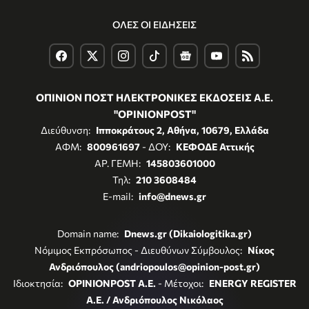
ΟΛΕΣ ΟΙ ΕΙΔΗΣΕΙΣ
ΟΠΙΝΙΟΝ ΠΟΣΤ ΗΛΕΚΤΡΟΝΙΚΕΣ ΕΚΔΟΣΕΙΣ Α.Ε.
"OPINIONPOST"
Διεύθυνση:
Ιπποκράτους 2, Αθήνα, 10679, Ελλάδα
ΑΦΜ:
800961697
- ΔΟΥ:
ΚΕΦΟΔΕ Αττικής
ΑΡ. ΓΕΜΗ:
145803601000
Τηλ:
210 3608484
E-mail:
info@dnews.gr
Domain name:
Dnews.gr (Dikaiologitika.gr)
Νόμιμος Εκπρόσωπος - Διευθύνων Σύμβουλος:
Νίκος
Ανδριόπουλος (andriopoulos@opinion-post.gr)
Ιδιοκτησία:
OPINIONPOST A.E.
- Μέτοχοι:
ENERGY REGISTER
Α.Ε. / Ανδριόπουλος Νικόλαος