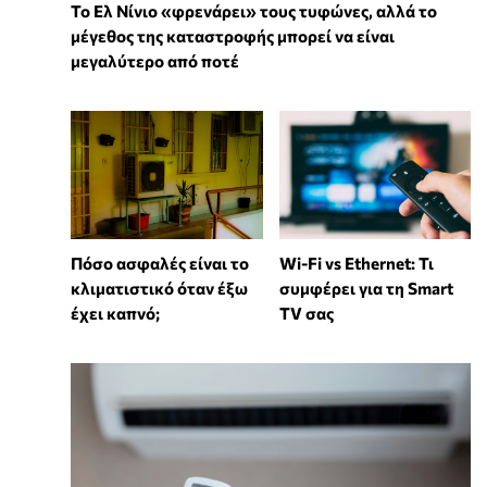
Το Ελ Νίνιο «φρενάρει» τους τυφώνες, αλλά το
μέγεθος της καταστροφής μπορεί να είναι
μεγαλύτερο από ποτέ
Wi-Fi vs Ethernet: Τι
Πόσο ασφαλές είναι το
συμφέρει για τη Smart
κλιματιστικό όταν έξω
TV σας
έχει καπνό;