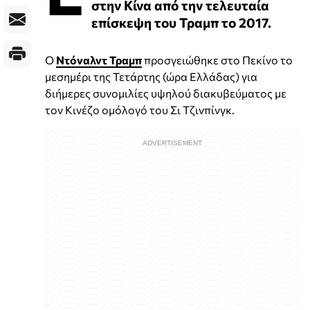
στην Κίνα από την τελευταία
επίσκεψη του Τραμπ το 2017.
Ο
Ντόναλντ Τραμπ
προσγειώθηκε στο Πεκίνο το
μεσημέρι της Τετάρτης (ώρα Ελλάδας) για
διήμερες συνομιλίες υψηλού διακυβεύματος με
τον Κινέζο ομόλογό του Σι Τζινπίνγκ.