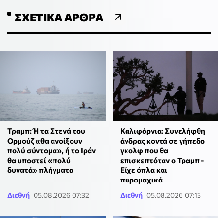
ΣΧΕΤΙΚΆ ΆΡΘΡΑ
Τραμπ: Ή τα Στενά του
Καλιφόρνια: Συνελήφθη
Ορμούζ «θα ανοίξουν
άνδρας κοντά σε γήπεδο
πολύ σύντομα», ή το Ιράν
γκολφ που θα
θα υποστεί «πολύ
επισκεπτόταν ο Τραμπ -
δυνατά» πλήγματα
Είχε όπλα και
πυρομαχικά
Διεθνή
05.08.2026 07:32
Διεθνή
05.08.2026 07:13