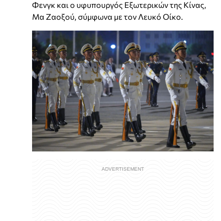
Φενγκ και ο υφυπουργός Εξωτερικών της Κίνας,
Μα Ζαοξού, σύμφωνα με τον Λευκό Οίκο.