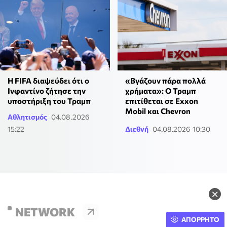
Η FIFA διαψεύδει ότι ο
«Βγάζουν πάρα πολλά
Ινφαντίνο ζήτησε την
χρήματα»: Ο Τραμπ
υποστήριξη του Τραμπ
επιτίθεται σε Exxon
Mobil και Chevron
Αθλητισμός
04.08.2026
15:22
Διεθνή
04.08.2026 10:30
×
NETWORK
ΑΠΟΡΡΗΤΟ