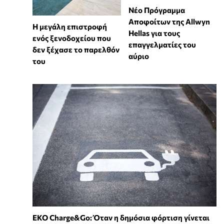
Νέο Πρόγραμμα
Αποφοίτων της Allwyn
Η μεγάλη επιστροφή
Hellas για τους
ενός ξενοδοχείου που
επαγγελματίες του
δεν ξέχασε το παρελθόν
αύριο
του
EKO Charge&Go: Όταν η δημόσια φόρτιση γίνεται