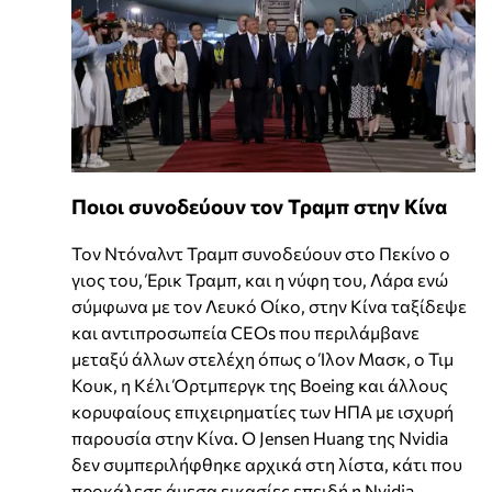
Ποιοι συνοδεύουν τον Τραμπ στην Κίνα
Τον Ντόναλντ Τραμπ συνοδεύουν στο Πεκίνο ο
γιος του, Έρικ Τραμπ, και η νύφη του, Λάρα ενώ
σύμφωνα με τον Λευκό Οίκο, στην Κίνα ταξίδεψε
και αντιπροσωπεία CEOs που περιλάμβανε
μεταξύ άλλων στελέχη όπως ο Ίλον Μασκ, ο Τιμ
Κουκ, η Κέλι Όρτμπεργκ της Boeing και άλλους
κορυφαίους επιχειρηματίες των ΗΠΑ με ισχυρή
παρουσία στην Κίνα. Ο Jensen Huang της Nvidia
δεν συμπεριλήφθηκε αρχικά στη λίστα, κάτι που
προκάλεσε άμεσα εικασίες επειδή η Nvidia