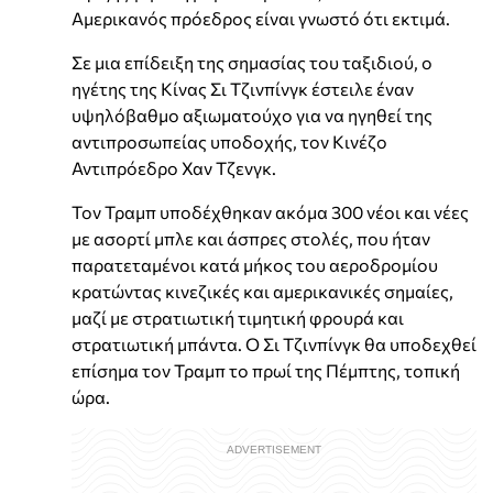
Αμερικανός πρόεδρος είναι γνωστό ότι εκτιμά.
Σε μια επίδειξη της σημασίας του ταξιδιού, ο
ηγέτης της Κίνας Σι Τζινπίνγκ έστειλε έναν
υψηλόβαθμο αξιωματούχο για να ηγηθεί της
αντιπροσωπείας υποδοχής, τον Κινέζο
Αντιπρόεδρο Χαν Τζενγκ.
Τον Τραμπ υποδέχθηκαν ακόμα 300 νέοι και νέες
με ασορτί μπλε και άσπρες στολές, που ήταν
παρατεταμένοι κατά μήκος του αεροδρομίου
κρατώντας κινεζικές και αμερικανικές σημαίες,
μαζί με στρατιωτική τιμητική φρουρά και
στρατιωτική μπάντα. Ο Σι Τζινπίνγκ θα υποδεχθεί
επίσημα τον Τραμπ το πρωί της Πέμπτης, τοπική
ώρα.