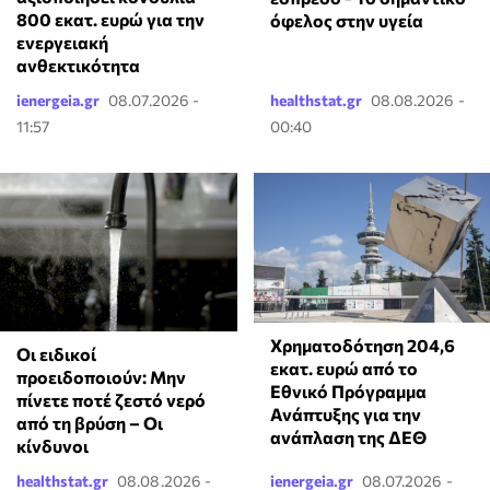
800 εκατ. ευρώ για την
όφελος στην υγεία
ενεργειακή
ανθεκτικότητα
ienergeia.gr
08.07.2026 -
healthstat.gr
08.08.2026 -
11:57
00:40
Χρηματοδότηση 204,6
Οι ειδικοί
εκατ. ευρώ από το
προειδοποιούν: Μην
Εθνικό Πρόγραμμα
πίνετε ποτέ ζεστό νερό
Ανάπτυξης για την
από τη βρύση – Οι
ανάπλαση της ΔΕΘ
κίνδυνοι
healthstat.gr
08.08.2026 -
ienergeia.gr
08.07.2026 -