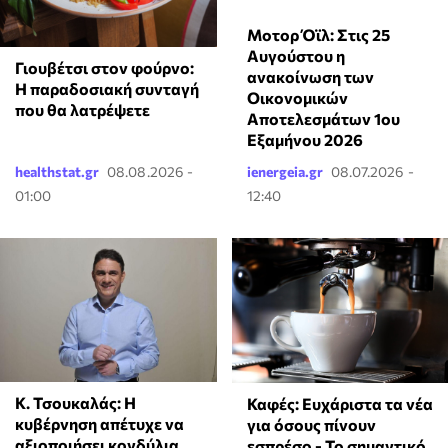
Μοτορ Όϊλ: Στις 25
Αυγούστου η
Γιουβέτσι στον φούρνο:
ανακοίνωση των
Η παραδοσιακή συνταγή
Οικονομικών
που θα λατρέψετε
Αποτελεσμάτων 1ου
Εξαμήνου 2026
healthstat.gr
08.08.2026 -
ienergeia.gr
08.07.2026 -
01:00
12:40
Κ. Τσουκαλάς: Η
Καφές: Ευχάριστα τα νέα
κυβέρνηση απέτυχε να
για όσους πίνουν
αξιοποιήσει κονδύλια
εσπρέσο - Το σημαντικό