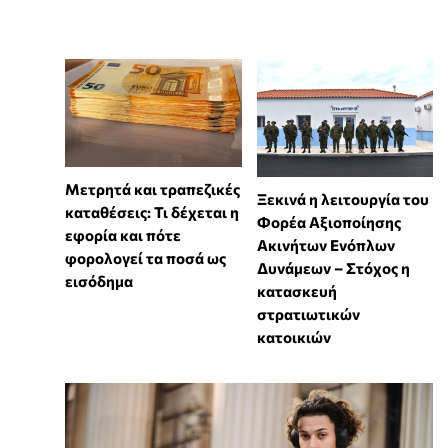
Μετρητά και τραπεζικές
Ξεκινά η λειτουργία του
καταθέσεις: Τι δέχεται η
Φορέα Αξιοποίησης
εφορία και πότε
Ακινήτων Ενόπλων
φορολογεί τα ποσά ως
Δυνάμεων – Στόχος η
εισόδημα
κατασκευή
στρατιωτικών
κατοικιών