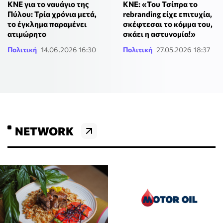
ΚΝΕ για το ναυάγιο της
ΚΝΕ: «Του Τσίπρα το
Πύλου: Τρία χρόνια μετά,
rebranding είχε επιτυχία,
το έγκλημα παραμένει
σκέφτεσαι το κόμμα του,
ατιμώρητο
σκάει η αστυνομία!»
Πολιτική
14.06.2026 16:30
Πολιτική
27.05.2026 18:37
NETWORK