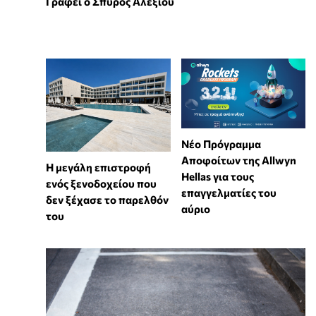
Γράφει ο Σπύρος Αλεξίου
Νέο Πρόγραμμα
Αποφοίτων της Allwyn
Η μεγάλη επιστροφή
Hellas για τους
ενός ξενοδοχείου που
επαγγελματίες του
δεν ξέχασε το παρελθόν
αύριο
του