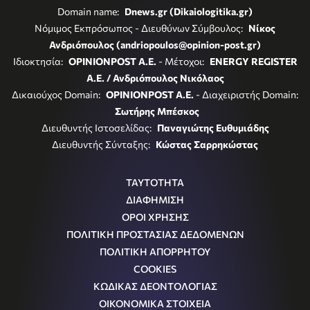
Domain name:
Dnews.gr (Dikaiologitika.gr)
Νόμιμος Εκπρόσωπος - Διευθύνων Σύμβουλος:
Νίκος
Ανδριόπουλος (andriopoulos@opinion-post.gr)
Ιδιοκτησία:
OPINIONPOST A.E.
- Μέτοχοι:
ENERGY REGISTER
Α.Ε. / Ανδριόπουλος Νικόλαος
Δικαιούχος Domain:
OPINIONPOST A.E.
- Διαχειριστής Domain:
Σωτήρης Μπέσκος
Διευθυντής Ιστοσελίδας:
Παναγιώτης Ευθυμιάδης
Διευθυντής Σύνταξης:
Κώστας Σαρρηκώστας
ΤΑΥΤΟΤΗΤΑ
ΔΙΑΦΗΜΙΣΗ
ΟΡΟΙ ΧΡΗΣΗΣ
ΠΟΛΙΤΙΚΗ ΠΡΟΣΤΑΣΙΑΣ ΔΕΔΟΜΕΝΩΝ
ΠΟΛΙΤΙΚΗ ΑΠΟΡΡΗΤΟΥ
COOKIES
ΚΩΔΙΚΑΣ ΔΕΟΝΤΟΛΟΓΙΑΣ
ΟΙΚΟΝΟΜΙΚΑ ΣΤΟΙΧΕΙΑ