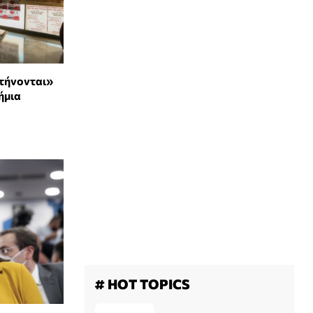
Στήνονται»
ήμια
# HOT TOPICS