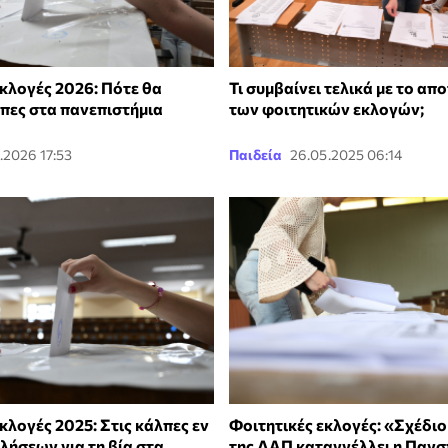
εκλογές 2026: Πότε θα
Τι συμβαίνει τελικά με το απ
πες στα πανεπιστήμια
των φοιτητικών εκλογών;
.2026 17:53
Παιδεία
26.05.2025 06:14
κλογές 2025: Στις κάλπες εν
Φοιτητικές εκλογές: «Σχέδιο
λήσεων για τη βία στα
της ΔΑΠ καταγγέλλει η Παν