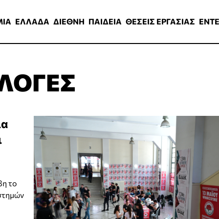
ΑΔΑ
ΔΙΕΘΝΗ
ΠΑΙΔΕΙΑ
ΘΕΣΕΙΣ ΕΡΓΑΣΙΑΣ
ENTERTAINMEN
ΜΙΑ
ΕΛΛΑΔΑ
ΔΙΕΘΝΗ
ΠΑΙΔΕΙΑ
ΘΕΣΕΙΣ ΕΡΓΑΣΙΑΣ
ENT
ΚΛΟΓΕΣ
ια
ι
βη το
ιστημών