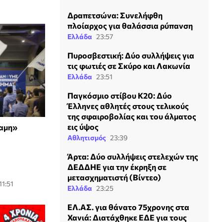
Δραπετσώνα: Συνελήφθη
πλοίαρχος για θαλάσσια ρύπανση
Ελλάδα
23:57
Πυροσβεστική: Δύο συλλήψεις για
τις φωτιές σε Σκύρο και Λακωνία
Ελλάδα
23:51
Παγκόσμιο στίβου Κ20: Δύο
Έλληνες αθλητές στους τελικούς
της σφαιροβολίας και του άλματος
εις ύψος
αμη»
Αθλητισμός
23:39
Άρτα: Δύο συλλήψεις στελεχών της
ΔΕΔΔΗΕ για την έκρηξη σε
μετασχηματιστή (Βίντεο)
11:51
Ελλάδα
23:25
ΕΛ.ΑΣ. για θάνατο 75χρονης στα
Χανιά: Διατάχθηκε ΕΔΕ για τους