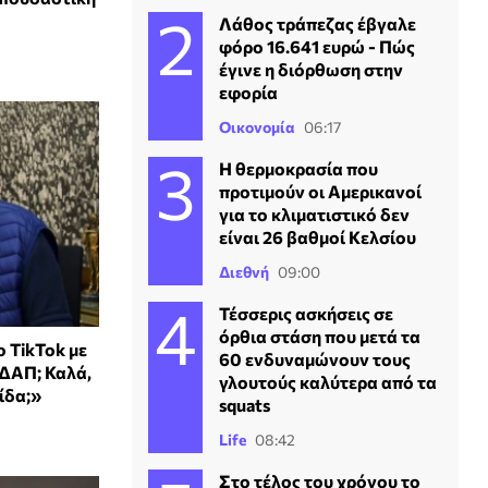
Λάθος τράπεζας έβγαλε
φόρο 16.641 ευρώ - Πώς
έγινε η διόρθωση στην
εφορία
Οικονομία
06:17
Η θερμοκρασία που
προτιμούν οι Αμερικανοί
για το κλιματιστικό δεν
είναι 26 βαθμοί Κελσίου
Διεθνή
09:00
Τέσσερις ασκήσεις σε
όρθια στάση που μετά τα
 TikTok με
60 ενδυναμώνουν τους
 ΔΑΠ; Καλά,
γλουτούς καλύτερα από τα
ίδα;»
squats
Life
08:42
Στο τέλος του χρόνου το