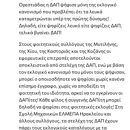
Ορεστιάδας η ΔΑΠ ψήφισε μόνη της εκλογικό
κανονισμό που προβλέπει ότι τα λευκά
καταμετρώνται υπέρ της πρώτης δύναμης!
Δηλαδή, είτε ψηφίζεις λευκό είτε ψηφίζεις ΔΑΠ,
τελικά βγαίνει ΔΑΠ!
Στους φοιτητικούς συλλόγους της Μυτιλήνης,
της Χίου, της Καστοριάς και της Κοζάνης οι
εφορευτικές επιτροπές αποτελούνται
αποκλειστικά από στελέχη της ΔΑΠ, ενώ με βάση
τον εκλογικό κανονισμό που μόνοι τους ψήφισαν,
μπορεί ο οποιοσδήποτε να ψηφίσει χωρίς κανένα
επίσημο έγγραφο, χωρίς να αποδείξει τη
φοιτητική του ιδιότητα, αρκεί να το εγκρίνουν οι
ΔΑΠίτες! Κάθε φίλος ή συγγενής ΔΑΠίτη μπορεί
δηλαδή να ψηφίσει στις φοιτητικές εκλογές! Στη
Σχολή Μηχανικών ΕΛΜΕΠΑ Ηρακλείου και
άλλους συλλόγους, τα στελέχη της ΔΑΠ έχουν
πάρει τους εκλογικούς καταλόγους με τα