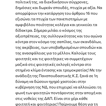
πολιτική της, να διεκδικήσουν σύγχρονες,
δημόσιες και δωρεάν σπουδές, πτυχία με αξία. Να
απορρίψουν την κατάργηση του άρθρου 16 που
εξισώνει τα πτυχία των πανεπιστημίων με
αμφιβόλου ποιότητας κολέγια και γενικεύει τα
δίδακτρα. Σήμερα μιλάει ο κόσμος της
αξιοπρέπειας, της συλλογικότητας και του αγώνα
κόντρα στον κόσμο της σαπίλας, των σκανδάλων,
της ακρίβειας, των υποβαθμισμένων σπουδών και
της ανασφάλειας για το μέλλον. Καλούμε τους
φοιτητές και τις φοιτήτριες να συμμετέχουν
μαζικά στις φοιτητικές εκλογές κόντρα στο
στημένο κλίμα έντασης και τρομοκρατίας! Με την
ανάδειξη της Πανσπουδαστικής Κ.Σ. ξανά σε 1η
δύναμη να δώσουν ηχηρό χαστούκι στην
κυβέρνηση της ΝΔ, που επιχειρεί να αλλοιώσει τη
φωνή των φοιτητών ποντάροντας στην αποχή και
στις νοθείες της ΔΑΠ. Είναι στο χέρι κάθε
φοιτητή και φοιτήτριας! Παίρνουμε θέση για τη