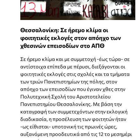
Θεσσαλονίκη: Σε ήρεμο κλίμα οι
φοιτητικές εκλογές στον απόηχο των
χθεσινών επεισοδίων στο ΑΠΘ
Σε ήρεμο κλίμα και με συμμετοχή -έως τώρα- σε
αντίστοιχα επίπεδα με πέρυσι, διεξάγονται οι
φοιτητικές εκλογές στις σχολές και τα τμήματα
των τριών Πανεπιστημίων της πόλης, στον
απόηχο των επεισοδίων που έγιναν χθες στην
Πολυτεχνική Σχολή του Αριστοτελείου
Πανεπιστημίου Θεσσαλονίκης. Με βάση την
καταγραφή των συμμετεχόντων στην εκλογική
διαδικασία, η προσέλευση των φοιτητών ήταν
-ως είθισται- υποτονική τις πρωινές ώρες,
αυξανόμενη προοδευτικά από τις 12 το μεσημέρι