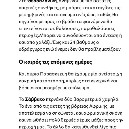
Στη
Θεσσαλονίκη
, αναμένουμε πιο άστατες
καιρικές συνθήκες, με μπόρες και καταιγίδες τις
μεσημβρινές και απογευματινές ώρε, καθώς θα
πηγαίνουμε προς το βράδυ τα φαινόμενα θα
επεκτείνονται σε θαλάσσιες, παραθαλάσσιες
περιοχές.Μπορεί να συνοδεύονται από ένταση ή
και από χαλάζι. Έως και 24 βαθμους ο
υδράργυρος ενώ άνεμοι δεν θα προβληματίζουν
Ο καιρός τις επόμενες ημέρες
Και αύριο Παρασκεευή θα έχουμε μία αντίστοιχη
κακρική κατάστασση, κυρίως στα κεντρικά και
βόρεια και μεσημέρι με απόγευμα.
Το
Σάββατο
περνάνε δύο βαρομετρικά χαμηλά.
Το ένα από τις ακτές της βόρειας Αφρικής, με
αποτέλεσμα να σηκώνεται και αφρικανική σκόνη
και να ωθήσει πολύ θερμές αέριες μάζες προς την
περιοχή μας. Το άλλο θα κατευθυνθεί λίγο πιο