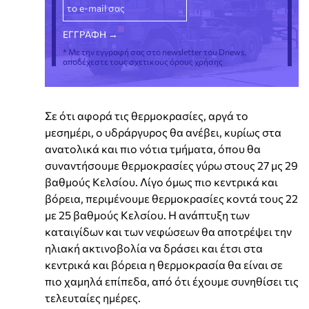
* Με την εγγραφή σας στο newsletter του Dnews,
αποδέχεστε τους σχετικούς όρους χρήσης
Σε ότι αφορά τις θερμοκρασίες, αργά το
μεσημέρι, ο υδράργυρος θα ανέβει, κυρίως στα
ανατολικά και πιο νότια τμήματα, όπου θα
συναντήσουμε θερμοκρασίες γύρω στους 27 μς 29
βαθμούς Κελσίου. Λίγο όμως πιο κεντρικά και
βόρεια, περιμένουμε θερμοκρασίες κοντά τους 22
με 25 βαθμούς Κελσίου. Η ανάπτυξη των
καταιγίδων και των νεφώσεων θα αποτρέψει την
ηλιακή ακτινοβολία να δράσει και έτσι στα
κεντρικά και βόρεια η θερμοκρασία θα είναι σε
πιο χαμηλά επίπεδα, από ότι έχουμε συνηθίσει τις
τελευταίες ημέρες.