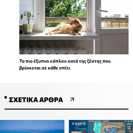
To πιο έξυπνο «όπλο» κατά της ζέστης που
βρίσκεται σε κάθε σπίτι
ΣΧΕΤΙΚΆ ΆΡΘΡΑ