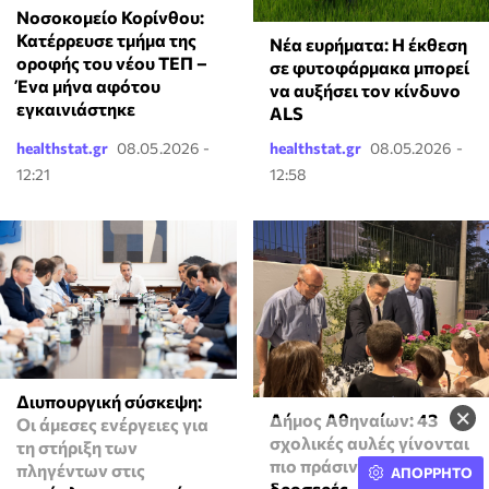
Νοσοκομείο Κορίνθου:
Κατέρρευσε τμήμα της
Νέα ευρήματα: Η έκθεση
οροφής του νέου ΤΕΠ –
σε φυτοφάρμακα μπορεί
Ένα μήνα αφότου
να αυξήσει τον κίνδυνο
εγκαινιάστηκε
ALS
healthstat.gr
08.05.2026 -
healthstat.gr
08.05.2026 -
12:21
12:58
Διυπουργική σύσκεψη:
×
Δήμος Αθηναίων: 43
Οι άμεσες ενέργειες για
σχολικές αυλές γίνονται
τη στήριξη των
πιο πράσινες και πιο
πληγέντων στις
ΑΠΟΡΡΗΤΟ
δροσερές