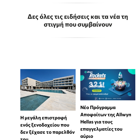
Δες όλες τις ειδήσεις και τα νέα τη
στιγμή που συμβαίνουν
Νέο Πρόγραμμα
Αποφοίτων της Allwyn
Η μεγάλη επιστροφή
Hellas για τους
ενός ξενοδοχείου που
επαγγελματίες του
δεν ξέχασε το παρελθόν
αύριο
του