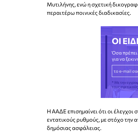
Μυτιλήνης, ενώ η σχετική δικογραφί
περαιτέρω ποινικές διαδικασίες.
ΟΙ ΕΙΔ
Όσα πρέπει 
για να ξεκι
* Με την εγγρα
τους σχετικού
Η ΑΑΔΕ επισημαίνει ότι οι έλεγχοι 
εντατικούς ρυθμούς, με στόχο την 
δημόσιας ασφάλειας.