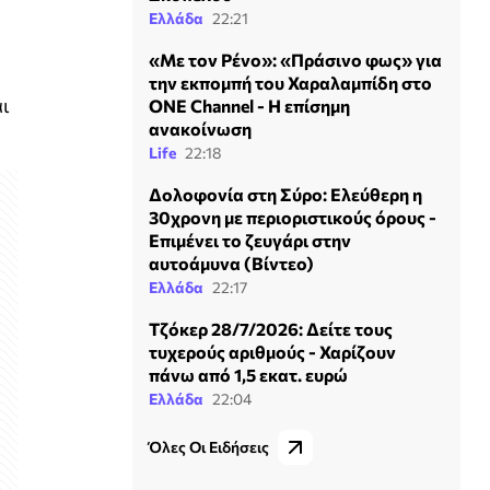
Ελλάδα
22:21
«Με τον Ρένο»: «Πράσινο φως» για
την εκπομπή του Χαραλαμπίδη στο
αι
ONE Channel - Η επίσημη
ανακοίνωση
Life
22:18
Δολοφονία στη Σύρο: Ελεύθερη η
30χρονη με περιοριστικούς όρους -
Επιμένει το ζευγάρι στην
αυτοάμυνα (Βίντεο)
Ελλάδα
22:17
Τζόκερ 28/7/2026: Δείτε τους
τυχερούς αριθμούς - Χαρίζουν
πάνω από 1,5 εκατ. ευρώ
Ελλάδα
22:04
Όλες Οι Ειδήσεις