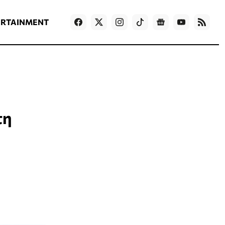
ΡΟΗ ΕΙΔΗΣΕΩΝ
T
NEWS IN ENGLISH
Games
ERTAINMENT
τη