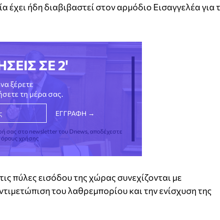
α έχει ήδη διαβιβαστεί στον αρμόδιο Εισαγγελέα για τ
ΗΣΕΙΣ ΣΕ 2'
να ξέρετε
νήσετε τη μέρα σας.
φή σας στο newsletter του Dnews, αποδέχεστε
ς όρους χρήσης
στις πύλες εισόδου της χώρας συνεχίζονται με
αντιμετώπιση του λαθρεμπορίου και την ενίσχυση της