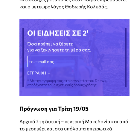
και ο μετεωρολόγος Θοδωρής Κολυδάς.
ΟΙ ΕΙΔΗΣΕΙΣ ΣΕ 2'
Όσα πρέπει να ξέρετε
για να ξεκινήσετε τη μέρα σας.
* Με την εγγραφή σας στο newsletter του Dnews,
αποδέχεστε τους σχετικούς όρους χρήσης
Πρόγνωση για Τρίτη 19/05
Αρχικά Στη δυτική – κεντρική Μακεδονία και από
το μεσημέρι και στα υπόλοιπα ηπειρωτικά