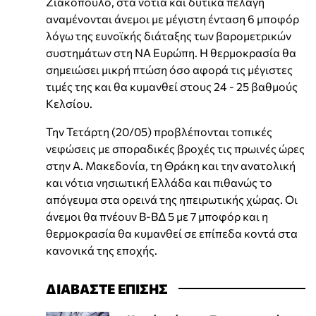
Ζιακόπουλο, στα νότια και δυτικά πελάγη
αναμένονται άνεμοι με μέγιστη ένταση 6 μποφόρ
λόγω της ευνοϊκής διάταξης των βαρομετρικών
συστημάτων στη ΝΑ Ευρώπη. Η θερμοκρασία θα
σημειώσει μικρή πτώση όσο αφορά τις μέγιστες
τιμές της και θα κυμανθεί στους 24 - 25 βαθμούς
Κελσίου.
Την Τετάρτη (20/05) προβλέπονται τοπικές
νεφώσεις με σποραδικές βροχές τις πρωινές ώρες
στην Α. Μακεδονία, τη Θράκη και την ανατολική
και νότια νησιωτική Ελλάδα και πιθανώς το
απόγευμα στα ορεινά της ηπειρωτικής χώρας. Οι
άνεμοι θα πνέουν Β-ΒΔ 5 με 7 μποφόρ και η
θερμοκρασία θα κυμανθεί σε επίπεδα κοντά στα
κανονικά της εποχής.
ΔΙΑΒΑΣΤΕ ΕΠΙΣΗΣ