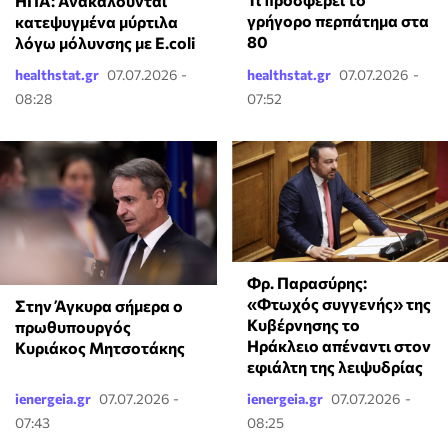
ΗΠΑ: Ανακαλούνται
γρήγορο περπάτημα στα
κατεψυγμένα μύρτιλα
80
λόγω μόλυνσης με E.coli
healthstat.gr
07.07.2026 -
healthstat.gr
07.07.2026 -
08:28
07:52
Φρ. Παρασύρης:
«Φτωχός συγγενής» της
Στην Άγκυρα σήμερα ο
Κυβέρνησης το
πρωθυπουργός
Ηράκλειο απέναντι στον
Κυριάκος Μητσοτάκης
εφιάλτη της λειψυδρίας
ienergeia.gr
07.07.2026 -
ienergeia.gr
07.07.2026 -
07:43
08:25