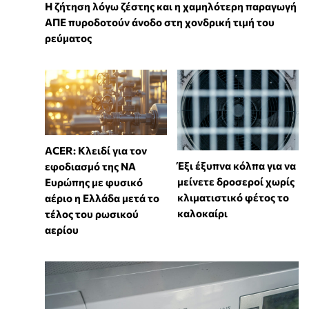
Η ζήτηση λόγω ζέστης και η χαμηλότερη παραγωγή
ΑΠΕ πυροδοτούν άνοδο στη χονδρική τιμή του
ρεύματος
ACER: Κλειδί για τον
Έξι έξυπνα κόλπα για να
εφοδιασμό της ΝΑ
μείνετε δροσεροί χωρίς
Ευρώπης με φυσικό
κλιματιστικό φέτος το
αέριο η Ελλάδα μετά το
καλοκαίρι
τέλος του ρωσικού
αερίου