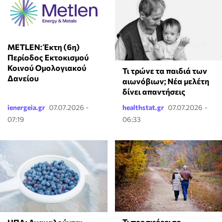
ΜETLEN: Έκτη (6η)
Περίοδος Εκτοκισμού
Κοινού Ομολογιακού
Τι τρώνε τα παιδιά των
Δανείου
αιωνόβιων; Νέα μελέτη
δίνει απαντήσεις
ienergeia.gr
07.07.2026 -
healthstat.gr
07.07.2026 -
07:19
06:33
Τι προσφέρει το