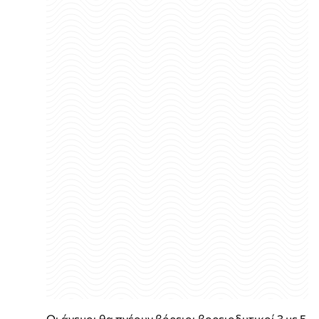
Οι άνεμοι θα πνέουν βόρειοι βορειοδυτικοί 3 με 5