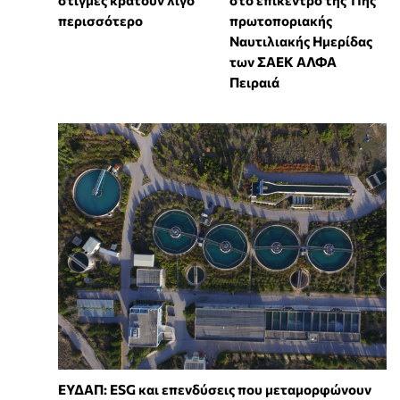
στιγμές κρατούν λίγο
στο επίκεντρο της 11ης
περισσότερο
πρωτοποριακής
Ναυτιλιακής Ημερίδας
των ΣΑΕΚ ΑΛΦΑ
Πειραιά
ΕΥΔΑΠ: ESG και επενδύσεις που μεταμορφώνουν