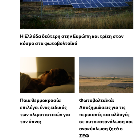
Η Ελλάδα δεύτερη στην Ευρώπη και τρίτη στον
κόσμο στα φωτοβολταϊκά
Ποια θερμοκρασία
Φωτοβολταϊκά:
επιλέγει ένας ειδικός
Αποζημιώσεις για τις
των κλιματιστικών για
περικοπές και αλλαγές
τον ύπνο;
σε αυτοκατανάλωση και
ανακύκλωση ζητά ο
ΣΕΦ