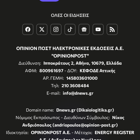
ΟΛΕΣ ΟΙ ΕΙΔΗΣΕΙΣ
ΟΠΙΝΙΟΝ ΠΟΣΤ ΗΛΕΚΤΡΟΝΙΚΕΣ ΕΚΔΟΣΕΙΣ Α.Ε.
"OPINIONPOST"
Διεύθυνση:
Ιπποκράτους 2, Αθήνα, 10679, Ελλάδα
ΑΦΜ:
800961697
- ΔΟΥ:
ΚΕΦΟΔΕ Αττικής
ΑΡ. ΓΕΜΗ:
145803601000
Τηλ:
210 3608484
E-mail:
info@dnews.gr
Domain name:
Dnews.gr (Dikaiologitika.gr)
Νόμιμος Εκπρόσωπος - Διευθύνων Σύμβουλος:
Νίκος
Ανδριόπουλος (andriopoulos@opinion-post.gr)
Ιδιοκτησία:
OPINIONPOST A.E.
- Μέτοχοι:
ENERGY REGISTER
Α.Ε. / Ανδριόπουλος Νικόλαος