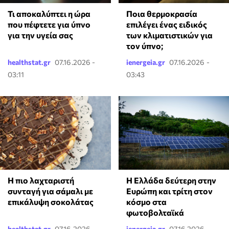
Τι αποκαλύπτει η ώρα
Ποια θερμοκρασία
που πέφτετε για ύπνο
επιλέγει ένας ειδικός
για την υγεία σας
των κλιματιστικών για
τον ύπνο;
healthstat.gr
07.16.2026 -
ienergeia.gr
07.16.2026 -
03:11
03:43
Η πιο λαχταριστή
Η Ελλάδα δεύτερη στην
συνταγή για σάμαλι με
Ευρώπη και τρίτη στον
επικάλυψη σοκολάτας
κόσμο στα
φωτοβολταϊκά
healthstat.gr
07.16.2026 -
ienergeia.gr
07.16.2026 -