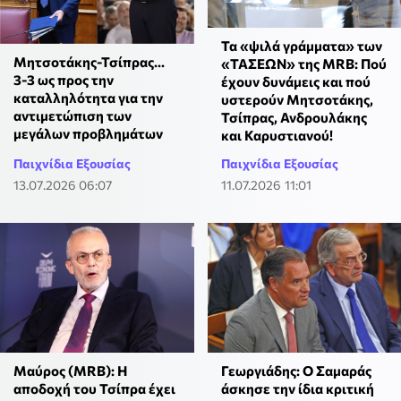
Τα «ψιλά γράμματα» των
Μητσοτάκης-Τσίπρας...
«ΤΑΣΕΩΝ» της MRB: Πού
3-3 ως προς την
έχουν δυνάμεις και πού
καταλληλότητα για την
υστερούν Μητσοτάκης,
αντιμετώπιση των
Τσίπρας, Ανδρουλάκης
μεγάλων προβλημάτων
και Καρυστιανού!
Παιχνίδια Εξουσίας
Παιχνίδια Εξουσίας
13.07.2026 06:07
11.07.2026 11:01
Μαύρος (MRB): Η
Γεωργιάδης: Ο Σαμαράς
αποδοχή του Τσίπρα έχει
άσκησε την ίδια κριτική