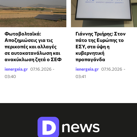
Φωτοβολταϊκά:
Γιάννης Τριήρης: Στον
Αποζημιώσεις για τις
πάτο της Ευρώπης το
περικοπές και αλλαγές
ΕΣΥ, στα ύψη η
σε αυτοκατανάλωση και
κυβερνητική
ανακύκλωση ζητά ο ΣΕΦ
προπαγάνδα
ienergeia.gr
07.16.2026 -
ienergeia.gr
07.16.2026 -
03:40
03:41