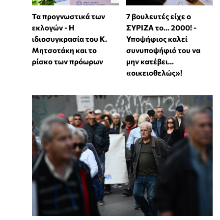
Τα προγνωστικά των
7 βουλευτές είχε ο
εκλογών - Η
ΣΥΡΙΖΑ το... 2000! -
ιδιοσυγκρασία του Κ.
Υποψήφιος καλεί
Μητσοτάκη και το
συνυποψήφιό του να
ρίσκο των πρόωρων
μην κατέβει...
«οικειοθελώς»!