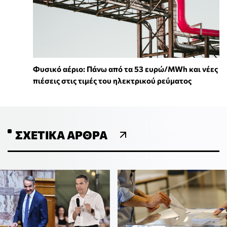
Φυσικό αέριο: Πάνω από τα 53 ευρώ/MWh και νέες
πιέσεις στις τιμές του ηλεκτρικού ρεύματος
ΣΧΕΤΙΚΆ ΆΡΘΡΑ