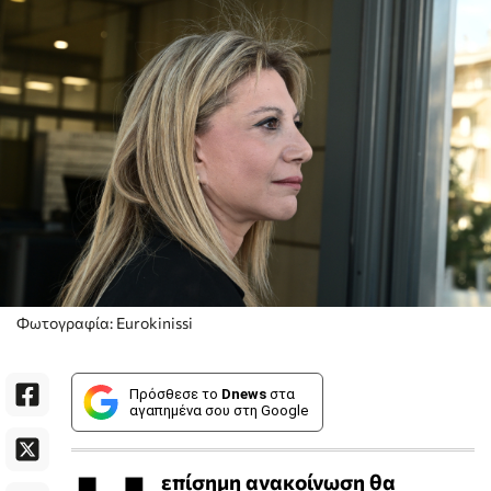
Φωτογραφία: Eurokinissi
Πρόσθεσε το
Dnews
στα
αγαπημένα σου στη Google
επίσημη ανακοίνωση θα