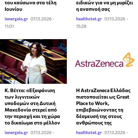
του καύσωνα στα τέλη
ειδικών για να μη μυρίζει
Ιουνίου
η αναπνοή σας
ienergeia.gr
07.13.2026 -
healthstat.gr
07.13.2026 -
11:01
15:28
Κ. Βέττα: «Εξαφάνιση
Η AstraZeneca Ελλάδας
των λιγνιτικών
πιστοποιείται ως Great
υποδομών στη Δυτική
Place to Work,
Μακεδονία στερεί από
επιβεβαιώνοντας τη
την περιοχή και τη χώρα
δέσμευσή της στους
το δικαίωμα στο μέλλον
ανθρώπους της
ienergeia.gr
07.13.2026 -
healthstat.gr
07.13.2026 -