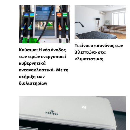
Τι είναι ο «κανόνας των
Καύσιμα: Η νέα άνοδος
3 λεπτών» στα
των τιμών ενεργοποιεί
κλιματιστικά;
κυβερνητικά
αντανακλαστικά- Με τη
στήριξη των
διυλιστηρίων