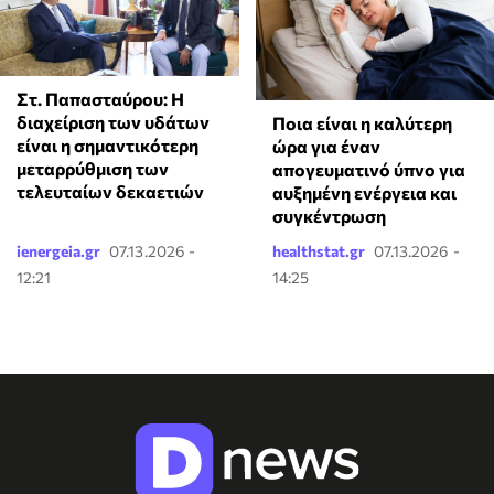
Στ. Παπασταύρου: Η
διαχείριση των υδάτων
Ποια είναι η καλύτερη
είναι η σημαντικότερη
ώρα για έναν
μεταρρύθμιση των
απογευματινό ύπνο για
τελευταίων δεκαετιών
αυξημένη ενέργεια και
συγκέντρωση
ienergeia.gr
07.13.2026 -
healthstat.gr
07.13.2026 -
12:21
14:25