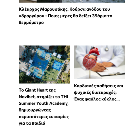
Κλέαρχος Μαρουσάκης: Κούρσα ανόδου του
υδραργύρου - Ποιες μέρες θα δείξει 39άρια το
θερμόμετρο
Καρδιακές παθήσεις και
To Giant Heart της
ψυχικές διαταραχές:
Novibet, στηρίζει το THI
Ένας φαύλος κύκλος...
Summer Youth Academy,
δημιουργώντας
περισσότερες ευκαιρίες
για τα παιδιά