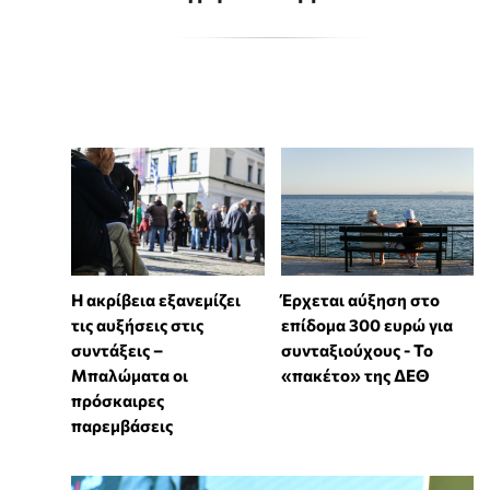
Η ακρίβεια εξανεμίζει
Έρχεται αύξηση στο
τις αυξήσεις στις
επίδομα 300 ευρώ για
συντάξεις –
συνταξιούχους - Το
Μπαλώματα οι
«πακέτο» της ΔΕΘ
πρόσκαιρες
παρεμβάσεις