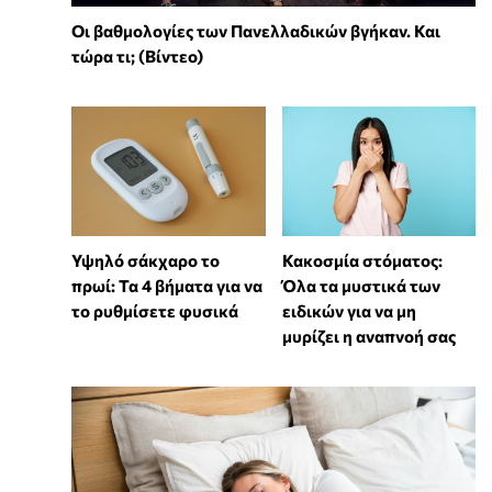
Οι βαθμολογίες των Πανελλαδικών βγήκαν. Και
τώρα τι; (Βίντεο)
Υψηλό σάκχαρο το
Κακοσμία στόματος:
πρωί: Τα 4 βήματα για να
Όλα τα μυστικά των
το ρυθμίσετε φυσικά
ειδικών για να μη
μυρίζει η αναπνοή σας