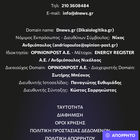
Τηλ:
210 3608484
E-mail:
info@dnews.gr
Domain name:
Dnews.gr (Dikaiologitika.gr)
Νόμιμος Εκπρόσωπος - Διευθύνων Σύμβουλος:
Νίκος
Ανδριόπουλος (andriopoulos@opinion-post.gr)
Ιδιοκτησία:
OPINIONPOST A.E.
- Μέτοχοι:
ENERGY REGISTER
Α.Ε. / Ανδριόπουλος Νικόλαος
Δικαιούχος Domain:
OPINIONPOST A.E.
- Διαχειριστής Domain:
Σωτήρης Μπέσκος
Διευθυντής Ιστοσελίδας:
Παναγιώτης Ευθυμιάδης
Διευθυντής Σύνταξης:
Κώστας Σαρρηκώστας
ΤΑΥΤΟΤΗΤΑ
ΔΙΑΦΗΜΙΣΗ
ΟΡΟΙ ΧΡΗΣΗΣ
ΠΟΛΙΤΙΚΗ ΠΡΟΣΤΑΣΙΑΣ ΔΕΔΟΜΕΝΩΝ
ΑΠΟΡΡΗΤΟ
ΠΟΛΙΤΙΚΗ ΑΠΟΡΡΗΤΟΥ