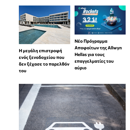
Νέο Πρόγραμμα
Αποφοίτων της Allwyn
Η μεγάλη επιστροφή
Hellas για τους
ενός ξενοδοχείου που
επαγγελματίες του
δεν ξέχασε το παρελθόν
αύριο
του