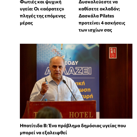
Φωτιές και ψυχική
Δυσκολεύεστε να
υγεία: Οι «αόρατες»
καθίσετε οκλαδόν;
πληγές της επόμενης
Δασκάλα Pilates
μέρας
προτείνει 4 ασκήσεις
των ισχίων σας
Ηπατίτιδα Β: Ένα πρόβλημα δημόσιας υγείας που
μπορεί να εξαλειφθεί