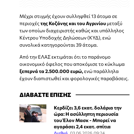
Μέχρι στιγμής έχουν συλληφθεί 13 άτομα σε
περιοχές
της Κοζάνης και του Αγρινίου
μεταξύ
των οποίων διαχειριστής καθώς και υπάλληλος
Κέντρου Υποδοχής Δηλώσεων (ΚΥΔ), ενώ
συνολικά κατηγορούνται 39 άτομα.
Από την ΕΛΑΣ εκτιμάται ότι το παράνομο
οικονομικό όφελος που αποκόμισε το κύκλωμα
ξεπερνά τα 2.500.000 ευρώ,
ενώ παράλληλα
έχουν διαπιστωθεί και φορολογικές παραβάσεις.
ΔΙΑΒΑΣΤΕ ΕΠΙΣΗΣ
Κερδίζει 3,6 εκατ. δολάρια την
ώρα: Η ασύλληπτη περιουσία
του Έλον Μασκ - Μπορεί να
αγοράσει 2,4 εκατ. σπίτια
Διεθνή
03.06.2026 09:24