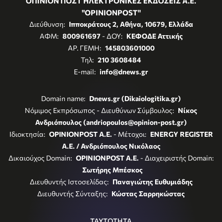
ΟΠΙΝΙΟΝ ΠΟΣΤ ΗΛΕΚΤΡΟΝΙΚΕΣ ΕΚΔΟΣΕΙΣ Α.Ε.
"OPINIONPOST"
Διεύθυνση:
Ιπποκράτους 2, Αθήνα, 10679, Ελλάδα
ΑΦΜ:
800961697
- ΔΟΥ:
ΚΕΦΟΔΕ Αττικής
ΑΡ. ΓΕΜΗ:
145803601000
Τηλ:
210 3608484
E-mail:
info@dnews.gr
Domain name:
Dnews.gr (Dikaiologitika.gr)
Νόμιμος Εκπρόσωπος - Διευθύνων Σύμβουλος:
Νίκος
Ανδριόπουλος (andriopoulos@opinion-post.gr)
Ιδιοκτησία:
OPINIONPOST A.E.
- Μέτοχοι:
ENERGY REGISTER
Α.Ε. / Ανδριόπουλος Νικόλαος
Δικαιούχος Domain:
OPINIONPOST A.E.
- Διαχειριστής Domain:
Σωτήρης Μπέσκος
Διευθυντής Ιστοσελίδας:
Παναγιώτης Ευθυμιάδης
Διευθυντής Σύνταξης:
Κώστας Σαρρηκώστας
ΤΑΥΤΟΤΗΤΑ