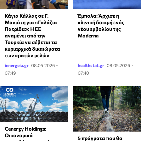
Κάγια Κάλλας σε Γ.
Έμπολα: Άρχισε η
Μανιάτη για «Γαλάζια
κλινική δοκιμή ενός
Πατρίδα»: Η ΕΕ
νέου εμβολίου της
αναμένει από την
Moderna
Τουρκία να σέβεται τα
κυριαρχικά δικαιώματα
των κρατών μελών
ienergeia.gr
08.05.2026 -
healthstat.gr
08.05.2026 -
07:49
07:40
Cenergy Holdings:
Οικονομικά
5 πράγματα που θα