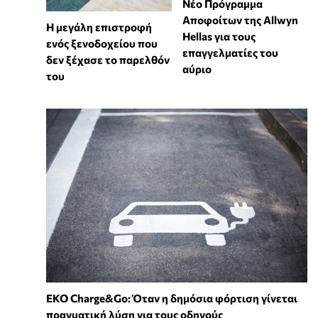
Νέο Πρόγραμμα
Αποφοίτων της Allwyn
Η μεγάλη επιστροφή
Hellas για τους
ενός ξενοδοχείου που
επαγγελματίες του
δεν ξέχασε το παρελθόν
αύριο
του
EKO Charge&Go: Όταν η δημόσια φόρτιση γίνεται
πραγματική λύση για τους οδηγούς