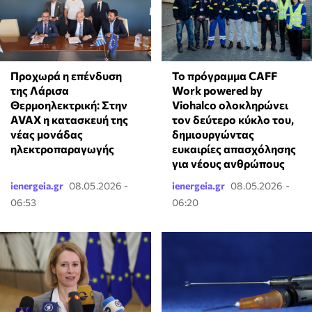
Προχωρά η επένδυση
Το πρόγραμμα CAFF
της Λάρισα
Work powered by
Θερμοηλεκτρική: Στην
Viohalco ολοκληρώνει
AVAX η κατασκευή της
τον δεύτερο κύκλο του,
νέας μονάδας
δημιουργώντας
ηλεκτροπαραγωγής
ευκαιρίες απασχόλησης
για νέους ανθρώπους
ienergeia.gr
08.05.2026 -
ienergeia.gr
08.05.2026 -
06:53
06:20