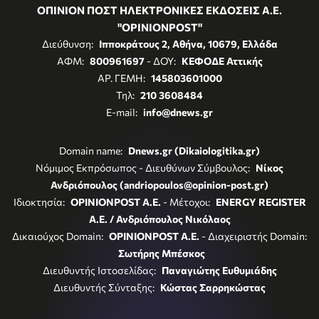
ΟΠΙΝΙΟΝ ΠΟΣΤ ΗΛΕΚΤΡΟΝΙΚΕΣ ΕΚΔΟΣΕΙΣ Α.Ε.
"OPINIONPOST"
Διεύθυνση:
Ιπποκράτους 2, Αθήνα, 10679, Ελλάδα
ΑΦΜ:
800961697
- ΔΟΥ:
ΚΕΦΟΔΕ Αττικής
ΑΡ. ΓΕΜΗ:
145803601000
Τηλ:
210 3608484
E-mail:
info@dnews.gr
Domain name:
Dnews.gr (Dikaiologitika.gr)
Νόμιμος Εκπρόσωπος - Διευθύνων Σύμβουλος:
Νίκος
Ανδριόπουλος (andriopoulos@opinion-post.gr)
Ιδιοκτησία:
OPINIONPOST A.E.
- Μέτοχοι:
ENERGY REGISTER
Α.Ε. / Ανδριόπουλος Νικόλαος
Δικαιούχος Domain:
OPINIONPOST A.E.
- Διαχειριστής Domain:
Σωτήρης Μπέσκος
Διευθυντής Ιστοσελίδας:
Παναγιώτης Ευθυμιάδης
Διευθυντής Σύνταξης:
Κώστας Σαρρηκώστας