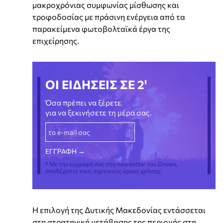
μακροχρόνιας συμφωνίας μίσθωσης και
τροφοδοσίας με πράσινη ενέργεια από τα
παρακείμενα φωτοβολταϊκά έργα της
επιχείρησης.
ΟΙ ΕΙΔΗΣΕΙΣ ΣΕ 2'
Όσα πρέπει να ξέρετε
για να ξεκινήσετε τη μέρα σας.
* Με την εγγραφή σας στο newsletter του Dnews,
αποδέχεστε τους σχετικούς όρους χρήσης
Η επιλογή της Δυτικής Μακεδονίας εντάσσεται
στη στρατηγική μετάβασης της περιοχής στη