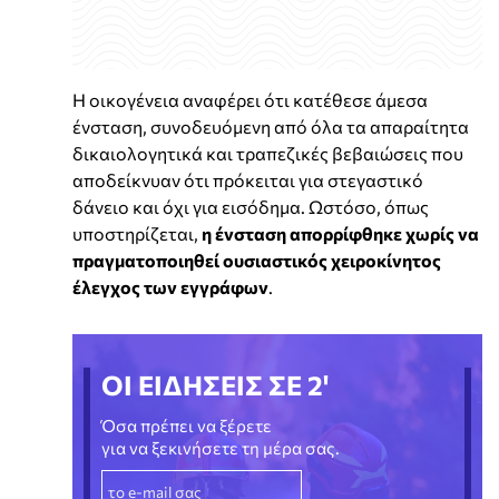
Η οικογένεια αναφέρει ότι κατέθεσε άμεσα
ένσταση, συνοδευόμενη από όλα τα απαραίτητα
δικαιολογητικά και τραπεζικές βεβαιώσεις που
αποδείκνυαν ότι πρόκειται για στεγαστικό
δάνειο και όχι για εισόδημα. Ωστόσο, όπως
υποστηρίζεται,
η ένσταση απορρίφθηκε χωρίς να
πραγματοποιηθεί ουσιαστικός χειροκίνητος
έλεγχος των εγγράφων
.
ΟΙ ΕΙΔΗΣΕΙΣ ΣΕ 2'
Όσα πρέπει να ξέρετε
για να ξεκινήσετε τη μέρα σας.