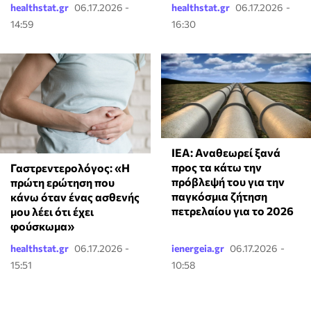
healthstat.gr
06.17.2026 -
healthstat.gr
06.17.2026 -
14:59
16:30
ΙΕΑ: Αναθεωρεί ξανά
προς τα κάτω την
Γαστρεντερολόγος: «Η
πρόβλεψή του για την
πρώτη ερώτηση που
παγκόσμια ζήτηση
κάνω όταν ένας ασθενής
πετρελαίου για το 2026
μου λέει ότι έχει
φούσκωμα»
healthstat.gr
06.17.2026 -
ienergeia.gr
06.17.2026 -
15:51
10:58