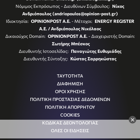
Νόμιμος Εκπρόσωπος - Διευθύνων Σύμβουλος:
Νίκος
Ανδριόπουλος (andriopoulos@opinion-post.gr)
Ιδιοκτησία:
OPINIONPOST A.E.
- Μέτοχοι:
ENERGY REGISTER
Α.Ε. / Ανδριόπουλος Νικόλαος
Δικαιούχος Domain:
OPINIONPOST A.E.
- Διαχειριστής Domain:
Σωτήρης Μπέσκος
Διευθυντής Ιστοσελίδας:
Παναγιώτης Ευθυμιάδης
Διευθυντής Σύνταξης:
Κώστας Σαρρηκώστας
ΤΑΥΤΟΤΗΤΑ
ΔΙΑΦΗΜΙΣΗ
ΟΡΟΙ ΧΡΗΣΗΣ
ΠΟΛΙΤΙΚΗ ΠΡΟΣΤΑΣΙΑΣ ΔΕΔΟΜΕΝΩΝ
ΠΟΛΙΤΙΚΗ ΑΠΟΡΡΗΤΟΥ
COOKIES
×
ΚΩΔΙΚΑΣ ΔΕΟΝΤΟΛΟΓΙΑΣ
ΟΛΕΣ ΟΙ ΕΙΔΗΣΕΙΣ