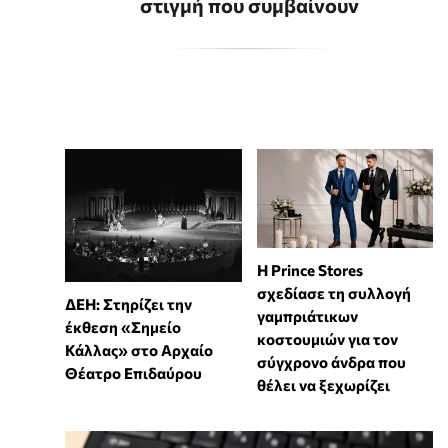
στιγμή που συμβαίνουν
Η Prince Stores
σχεδίασε τη συλλογή
ΔΕΗ: Στηρίζει την
γαμπριάτικων
έκθεση «Σημείο
κοστουμιών για τον
Κάλλας» στο Αρχαίο
σύγχρονο άνδρα που
Θέατρο Επιδαύρου
θέλει να ξεχωρίζει