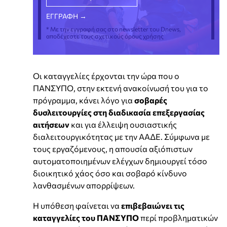
* Με την εγγραφή σας στο newsletter του Dnews,
αποδέχεστε τους σχετικούς όρους χρήσης
Οι καταγγελίες έρχονται την ώρα που ο
ΠΑΝΣΥΠΟ, στην εκτενή ανακοίνωσή του για το
πρόγραμμα, κάνει λόγο για
σοβαρές
δυσλειτουργίες στη διαδικασία επεξεργασίας
αιτήσεων
και για έλλειψη ουσιαστικής
διαλειτουργικότητας με την ΑΑΔΕ. Σύμφωνα με
τους εργαζόμενους, η απουσία αξιόπιστων
αυτοματοποιημένων ελέγχων δημιουργεί τόσο
διοικητικό χάος όσο και σοβαρό κίνδυνο
λανθασμένων απορρίψεων.
Η υπόθεση φαίνεται να
επιβεβαιώνει τις
καταγγελίες του ΠΑΝΣΥΠΟ
περί προβληματικών