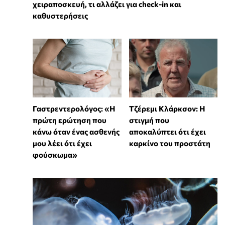
χειραποσκευή, τι αλλάζει για check-in και
καθυστερήσεις
Γαστρεντερολόγος: «Η
Τζέρεμι Κλάρκσον: Η
πρώτη ερώτηση που
στιγμή που
κάνω όταν ένας ασθενής
αποκαλύπτει ότι έχει
μου λέει ότι έχει
καρκίνο του προστάτη
φούσκωμα»