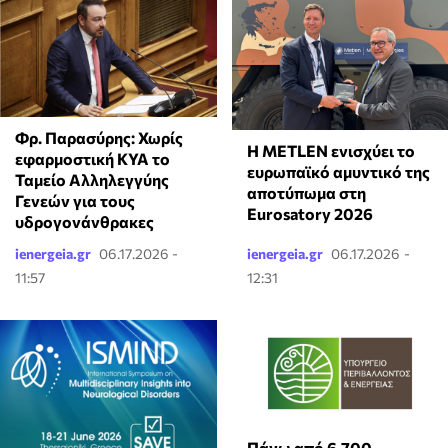
Φρ. Παρασύρης: Χωρίς
Η METLEN ενισχύει το
εφαρμοστική ΚΥΑ το
ευρωπαϊκό αμυντικό της
Ταμείο Αλληλεγγύης
αποτύπωμα στη
Γενεών για τους
Eurosatory 2026
υδρογονάνθρακες
ienergeia.gr
06.17.2026 -
ienergeia.gr
06.17.2026 -
11:57
12:31
Πάνω από 6.700