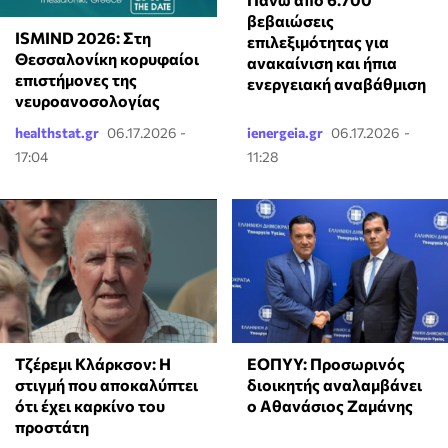
βεβαιώσεις
ISMIND 2026: Στη
επιλεξιμότητας για
Θεσσαλονίκη κορυφαίοι
ανακαίνιση και ήπια
επιστήμονες της
ενεργειακή αναβάθμιση
νευροανοσολογίας
healthstat.gr
06.17.2026 -
ienergeia.gr
06.17.2026 -
17:04
11:28
Τζέρεμι Κλάρκσον: Η
ΕΟΠΥΥ: Προσωρινός
στιγμή που αποκαλύπτει
διοικητής αναλαμβάνει
ότι έχει καρκίνο του
ο Αθανάσιος Ζαμάνης
προστάτη