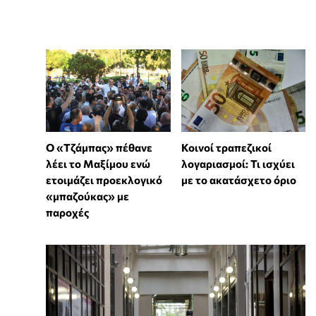
Ο «Τζάμπας» πέθανε
Κοινοί τραπεζικοί
λέει το Μαξίμου ενώ
λογαριασμοί: Τι ισχύει
ετοιμάζει προεκλογικό
με το ακατάσχετο όριο
«μπαζούκας» με
παροχές