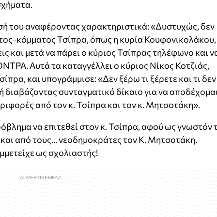
σχήματα.
σή του αναφέροντας χαρακτηριστικά: «Δυστυχώς, δεν
τος-κόμματος Τσίπρα, όπως η κυρία Κουφονικολάκου,
ις και μετά να πάρει ο κύριος Τσίπρας τηλέφωνο και ν
ΝΤΡΑ. Αυτά τα καταγγέλλει ο κύριος Νίκος Κοτζιάς,
πρα, και υπογράμμισε: «Δεν ξέρω τι ξέρετε και τι δεν
ωή διαβάζοντας συνταγματικό δίκαιο για να αποδέχομα
ριφορές από τον κ. Τσίπρα και τον κ. Μητσοτάκη».
ρόβλημα να επιτεθεί στον κ. Τσίπρα, αφού ως γνωστόν 
και από τους... νεοδημοκράτες τον Κ. Μητσοτάκη.
μμετείχε ως σχολιαστής!