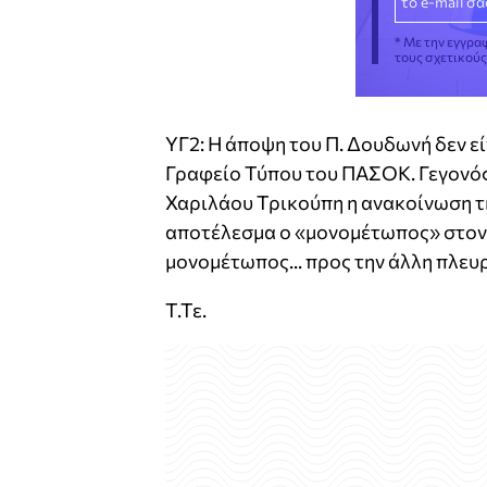
* Με την εγγρα
τους σχετικού
ΥΓ2: Η άποψη του Π. Δουδωνή δεν ε
Γραφείο Τύπου του ΠΑΣΟΚ. Γεγονός 
Χαριλάου Τρικούπη η ανακοίνωση τ
αποτέλεσμα ο «μονομέτωπος» στον 
μονομέτωπος... προς την άλλη πλευ
Τ.Τε.