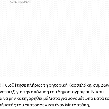
ΟΚ υιοθέτησε πλήρως τη ρητορική Κασσελάκη, σύμφω
νεται (!) για την απόλυση του δημοσιογράφου Νίκου
α να μην κατηγορηθεί μάλιστα για μονομέτωπο κατά τ
ιρήματός του «κότσαρε» και έναν Μητσοτάκη,