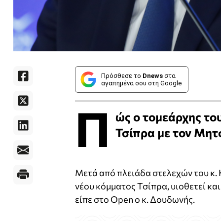
Πρόσθεσε το
Dnews
στα
αγαπημένα σου στη Google
Π
ώς ο τομεάρχης το
Τσίπρα με τον Μητ
Μετά από πλειάδα στελεχών του κ.
νέου κόμματος Τσίπρα, υιοθετεί και
είπε στο Open ο κ. Δουδωνής.