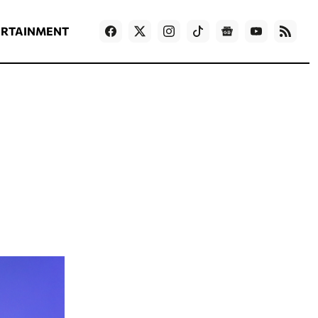
ΡΟΗ ΕΙΔΗΣΕΩΝ
T
NEWS IN ENGLISH
Games
ERTAINMENT