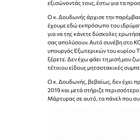
εξισώνοντάς τους, έστω για τα προ
Ο κ. Δουδωνής άρχισε την παρέμβα
έχουμε εδώ εκπρόσωπο του ιδρύμα
για να της κάνετε δύσκολες ερωτήσε
σας απολύσουν. Αυτό συνέβη στο ΚΟ
υπουργός Εξωτερικών του κυρίου Τσί
ξέρετε. Δεν έχω φάει τη μισή μου ζ
τέτοιου είδους μητσοτακικές συμπε
Ο κ. Δουδωνής, βεβαίως, δεν έχει π
2019 και μετά στήριζε περισσότερο 
Μάρτυρας σε αυτό, τα πάνελ που συ