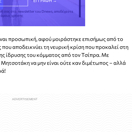
φή σας στο newsletter του Dnews, αποδέχεστε
ς όρους χρήσης
ίναι προσωπική, αφού μοιράστηκε επισήμως από το
που αποδεικνύει τη νευρική κρίση που προκαλεί στη
ης ίδρυσης του κόμματος από τον Τσίπρα. Με
Μητσοτάκη να μην είναι ούτε καν διμέτωπος – αλλά
ρά!