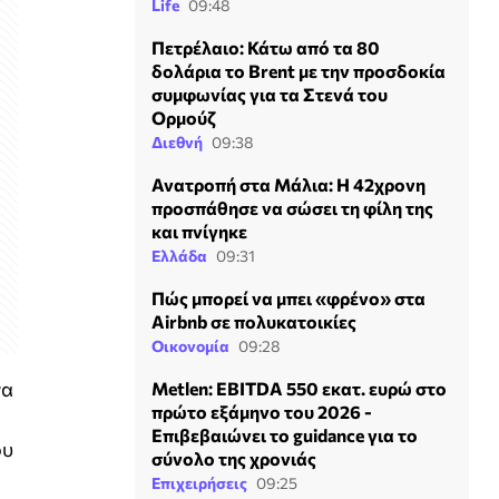
Life
09:48
Πετρέλαιο: Κάτω από τα 80
δολάρια το Brent με την προσδοκία
συμφωνίας για τα Στενά του
Ορμούζ
Διεθνή
09:38
Ανατροπή στα Μάλια: Η 42χρονη
προσπάθησε να σώσει τη φίλη της
και πνίγηκε
Ελλάδα
09:31
Πώς μπορεί να μπει «φρένο» στα
Airbnb σε πολυκατοικίες
Οικονομία
09:28
να
Metlen: EBITDA 550 εκατ. ευρώ στο
πρώτο εξάμηνο του 2026 -
Επιβεβαιώνει το guidance για το
ου
σύνολο της χρονιάς
Επιχειρήσεις
09:25