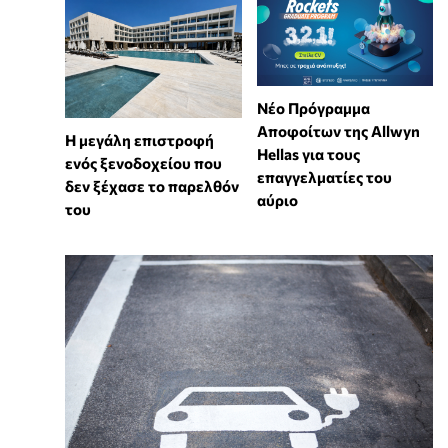
Νέο Πρόγραμμα
Αποφοίτων της Allwyn
Η μεγάλη επιστροφή
Hellas για τους
ενός ξενοδοχείου που
επαγγελματίες του
δεν ξέχασε το παρελθόν
αύριο
του