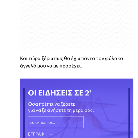
Και τώρα ξέρω πως θα έχω πάντα τον φύλακα
άγγελό μου να με προσέχει.
ΟΙ ΕΙΔΗΣΕΙΣ ΣΕ 2'
Όσα πρέπει να ξέρετε
για να ξεκινήσετε τη μέρα σας.