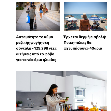
Ασταμάτητο το κύμα
Έρχεται θερμή εισβολή:
μαζικής φυγής στη
Ποιες πόλεις θα
σύνταξη - 129.298 νέες
«χτυπήσουν» 40αρια
αιτήσεις υπό το φόβο
για τα νέα όρια ηλικίας