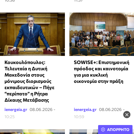
Κουκουλόπουλος:
SOWISE+: Επιστημονική
Τελευταία η Δυτική
πρόοδος και καινοτομία
Μακεδονία στους
για μια κυκλική
μόνιμους διορισμούς
οικονομία στην πράξη
εκπαιδευτικών – Πήγε
“περίπατο” η Ρήτρα
Δίκαιης Μετάβασης
ienergeia.gr
08.06.2026 -
ienergeia.gr
08.06.2026 -
×
10:25
10:59
ΑΠΟΡΡΗΤΟ