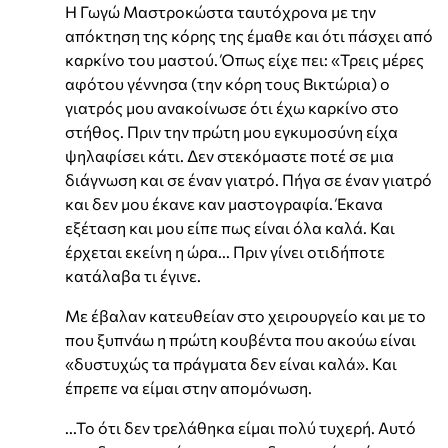
Η Γωγώ Μαστροκώστα ταυτόχρονα με την
απόκτηση της κόρης της έμαθε και ότι πάσχει από
καρκίνο του μαστού. Όπως είχε πει: «Τρεις μέρες
αφότου γέννησα (την κόρη τους Βικτώρια) ο
γιατρός μου ανακοίνωσε ότι έχω καρκίνο στο
στήθος. Πριν την πρώτη μου εγκυμοσύνη είχα
ψηλαφίσει κάτι. Δεν στεκόμαστε ποτέ σε μια
διάγνωση και σε έναν γιατρό. Πήγα σε έναν γιατρό
και δεν μου έκανε καν μαστογραφία. Έκανα
εξέταση και μου είπε πως είναι όλα καλά. Και
έρχεται εκείνη η ώρα... Πριν γίνει οτιδήποτε
κατάλαβα τι έγινε.
Με έβαλαν κατευθείαν στο χειρουργείο και με το
που ξυπνάω η πρώτη κουβέντα που ακούω είναι
«δυστυχώς τα πράγματα δεν είναι καλά». Και
έπρεπε να είμαι στην απομόνωση.
...Το ότι δεν τρελάθηκα είμαι πολύ τυχερή. Αυτό