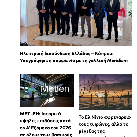
Ηλεκτρική διασύνδεση Ελλάδας – Κύπρου:
Υπογράφηκε η συμφωνία με τη γαλλική Meridiam
METLEN: Ιστορικά
Το Ελ Νίνιο «φρενάρει»
υψηλές επιδόσεις κατά
τους τυφώνες, αλλά το
το Α’ Εξάμηνο του 2026
μέγεθος της
σε όλους τους βασικούς