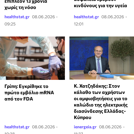
επιπλέον 13 χρόνια
κινδύνους για την υγεία
χωρίς τη νόσο
healthstat.gr
08.06.2026 -
healthstat.gr
08.06.2026 -
09:25
12:01
Κ. Χατζηδάκης: Στον
Γρίπη: Εγκρίθηκε το
κάλαθο των αχρήστων
πρώτο εμβόλιο mRNA
οι αμφισβητήσεις για το
από τον FDA
καλώδιο της ηλεκτρικής
διασύνδεσης Ελλάδας-
Κύπρου
healthstat.gr
08.06.2026 -
ienergeia.gr
08.06.2026 -
10:38
11:37