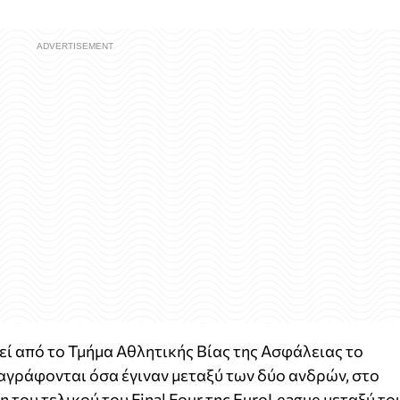
εί από το Τμήμα Αθλητικής Βίας της Ασφάλειας το
αγράφονται όσα έγιναν μεταξύ των δύο ανδρών, στο
η του τελικού του Final Four της EuroLeague μεταξύ το