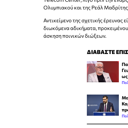
Ολυμπιακού και της Ρεάλ Μαδρίτης
Αντικείμενο της σχετικής έρευνας 
διωκόμενα αδικήματα, προκειμένου
άσκηση ποινικών διώξεων.
ΔΙΑΒΑΣΤΕ ΕΠΙ
Πα
Γε
ως
Πολ
Μα
Κα
πρ
Πολ