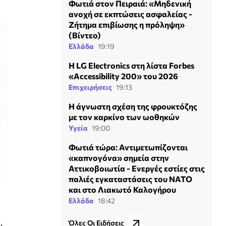
Φωτιά στον Πειραιά: «Μηδενική
ανοχή σε εκπτώσεις ασφαλείας -
Ζήτημα επιβίωσης η πρόληψη»
(Βίντεο)
Ελλάδα
19:19
Η LG Electronics στη λίστα Forbes
«Accessibility 200» του 2026
Επιχειρήσεις
19:13
Η άγνωστη σχέση της φρουκτόζης
με τον καρκίνο των ωοθηκών
Υγεία
19:00
Φωτιά τώρα: Αντιμετωπίζονται
«καπνογόνα» σημεία στην
Αττικοβοιωτία - Ενεργές εστίες στις
παλιές εγκαταστάσεις του ΝΑΤΟ
και στο Λιακωτό Καλογήρου
Ελλάδα
18:42
Όλες Οι Ειδήσεις
υ