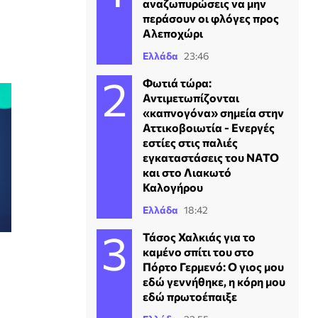
αναζωπυρώσεις να μην
περάσουν οι φλόγες προς
Αλεποχώρι
Ελλάδα
23:46
Φωτιά τώρα:
Αντιμετωπίζονται
«καπνογόνα» σημεία στην
Αττικοβοιωτία - Ενεργές
εστίες στις παλιές
εγκαταστάσεις του ΝΑΤΟ
και στο Λιακωτό
Καλογήρου
Ελλάδα
18:42
Τάσος Χαλκιάς για το
καμένο σπίτι του στο
Πόρτο Γερμενό: Ο γιος μου
εδώ γεννήθηκε, η κόρη μου
εδώ πρωτοέπαιξε