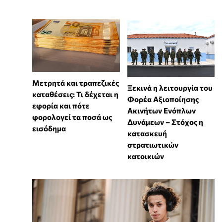
Μετρητά και τραπεζικές
Ξεκινά η λειτουργία του
καταθέσεις: Τι δέχεται η
Φορέα Αξιοποίησης
εφορία και πότε
Ακινήτων Ενόπλων
φορολογεί τα ποσά ως
Δυνάμεων – Στόχος η
εισόδημα
κατασκευή
στρατιωτικών
κατοικιών