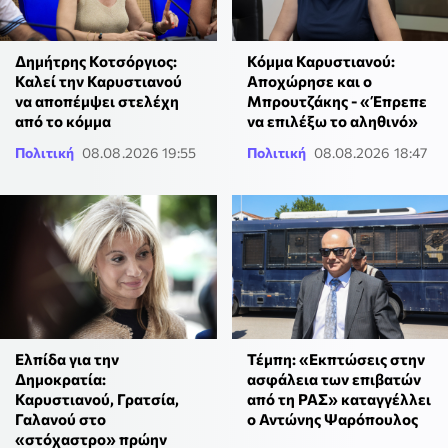
Δημήτρης Κοτσόργιος:
Κόμμα Καρυστιανού:
Καλεί την Καρυστιανού
Αποχώρησε και ο
να αποπέμψει στελέχη
Μπρουτζάκης - «Έπρεπε
από το κόμμα
να επιλέξω το αληθινό»
Πολιτική
08.08.2026 19:55
Πολιτική
08.08.2026 18:47
Ελπίδα για την
Τέμπη: «Εκπτώσεις στην
Δημοκρατία:
ασφάλεια των επιβατών
Καρυστιανού, Γρατσία,
από τη ΡΑΣ» καταγγέλλει
Γαλανού στο
ο Αντώνης Ψαρόπουλος
«στόχαστρο» πρώην