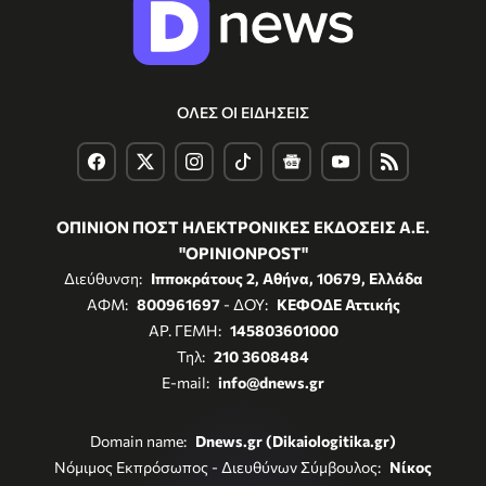
ΟΛΕΣ ΟΙ ΕΙΔΗΣΕΙΣ
ΟΠΙΝΙΟΝ ΠΟΣΤ ΗΛΕΚΤΡΟΝΙΚΕΣ ΕΚΔΟΣΕΙΣ Α.Ε.
"OPINIONPOST"
Διεύθυνση:
Ιπποκράτους 2, Αθήνα, 10679, Ελλάδα
ΑΦΜ:
800961697
- ΔΟΥ:
ΚΕΦΟΔΕ Αττικής
ΑΡ. ΓΕΜΗ:
145803601000
Τηλ:
210 3608484
E-mail:
info@dnews.gr
Domain name:
Dnews.gr (Dikaiologitika.gr)
Νόμιμος Εκπρόσωπος - Διευθύνων Σύμβουλος:
Νίκος