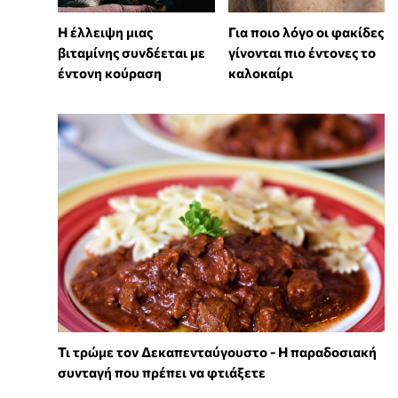
⁠Η έλλειψη μιας
Για ποιο λόγο οι φακίδες
βιταμίνης συνδέεται με
γίνονται πιο έντονες το
έντονη κούραση
καλοκαίρι
Τι τρώμε τον Δεκαπενταύγουστο - Η παραδοσιακή
συνταγή που πρέπει να φτιάξετε