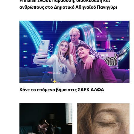
Η Inalan ένωσε παράδοση, διασκέδαση και
ανθρώπους στο Δημοτικό Αθηναϊκό Πανηγύρι
Κάνε το επόμενο βήμα στις ΣΑΕΚ ΑΛΦΑ