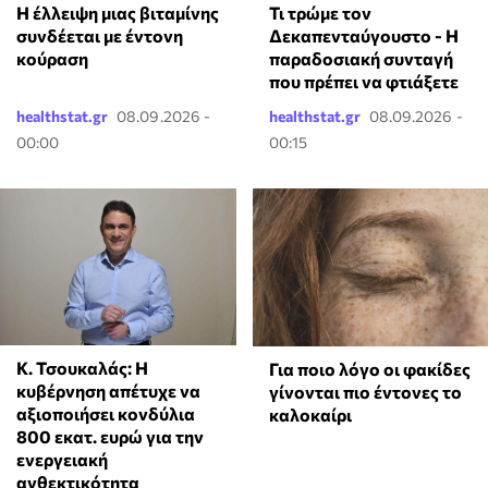
⁠Η έλλειψη μιας βιταμίνης
Τι τρώμε τον
συνδέεται με έντονη
Δεκαπενταύγουστο - Η
κούραση
παραδοσιακή συνταγή
που πρέπει να φτιάξετε
healthstat.gr
08.09.2026 -
healthstat.gr
08.09.2026 -
00:00
00:15
Κ. Τσουκαλάς: Η
Για ποιο λόγο οι φακίδες
κυβέρνηση απέτυχε να
γίνονται πιο έντονες το
αξιοποιήσει κονδύλια
καλοκαίρι
800 εκατ. ευρώ για την
ενεργειακή
ανθεκτικότητα