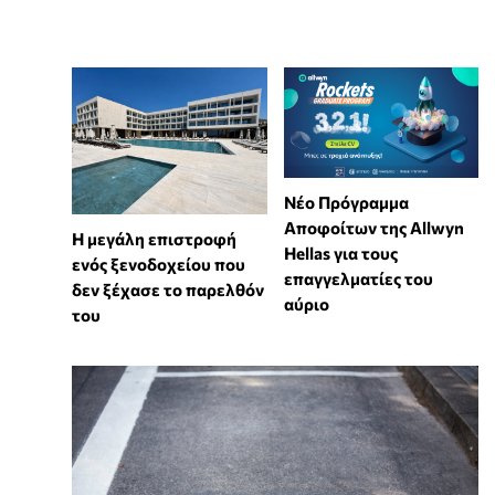
Νέο Πρόγραμμα
Αποφοίτων της Allwyn
Η μεγάλη επιστροφή
Hellas για τους
ενός ξενοδοχείου που
επαγγελματίες του
δεν ξέχασε το παρελθόν
αύριο
του