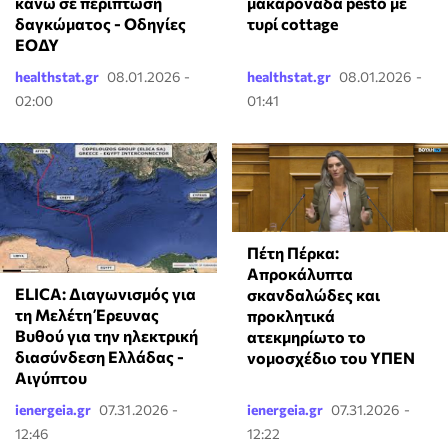
κάνω σε περίπτωση
μακαρονάδα pesto με
δαγκώματος - Οδηγίες
τυρί cottage
ΕΟΔΥ
healthstat.gr
08.01.2026 -
healthstat.gr
08.01.2026 -
02:00
01:41
Πέτη Πέρκα:
Απροκάλυπτα
ELICA: Διαγωνισμός για
σκανδαλώδες και
τη Μελέτη Έρευνας
προκλητικά
Βυθού για την ηλεκτρική
ατεκμηρίωτο το
διασύνδεση Ελλάδας -
νομοσχέδιο του ΥΠΕΝ
Αιγύπτου
ienergeia.gr
07.31.2026 -
ienergeia.gr
07.31.2026 -
12:46
12:22