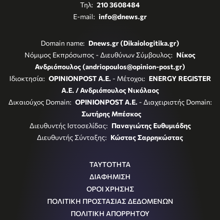
Τηλ:
210 3608484
E-mail:
info@dnews.gr
Domain name:
Dnews.gr (Dikaiologitika.gr)
Νόμιμος Εκπρόσωπος - Διευθύνων Σύμβουλος:
Νίκος
Ανδριόπουλος (andriopoulos@opinion-post.gr)
Ιδιοκτησία:
OPINIONPOST A.E.
- Μέτοχοι:
ENERGY REGISTER
Α.Ε. / Ανδριόπουλος Νικόλαος
Δικαιούχος Domain:
OPINIONPOST A.E.
- Διαχειριστής Domain:
Σωτήρης Μπέσκος
Διευθυντής Ιστοσελίδας:
Παναγιώτης Ευθυμιάδης
Διευθυντής Σύνταξης:
Κώστας Σαρρηκώστας
ΤΑΥΤΟΤΗΤΑ
ΔΙΑΦΗΜΙΣΗ
ΟΡΟΙ ΧΡΗΣΗΣ
ΠΟΛΙΤΙΚΗ ΠΡΟΣΤΑΣΙΑΣ ΔΕΔΟΜΕΝΩΝ
ΠΟΛΙΤΙΚΗ ΑΠΟΡΡΗΤΟΥ