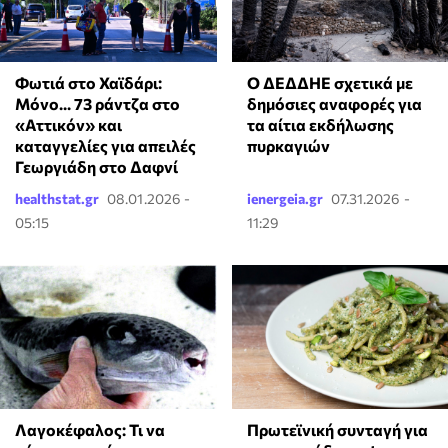
Φωτιά στο Χαϊδάρι:
Ο ΔΕΔΔΗΕ σχετικά με
Μόνο... 73 ράντζα στο
δημόσιες αναφορές για
«Αττικόν» και
τα αίτια εκδήλωσης
καταγγελίες για απειλές
πυρκαγιών
Γεωργιάδη στο Δαφνί
healthstat.gr
08.01.2026 -
ienergeia.gr
07.31.2026 -
05:15
11:29
Λαγοκέφαλος: Τι να
Πρωτεϊνική συνταγή για