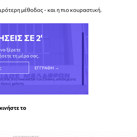
ιρότερη μέθοδος - και η πιο κουραστική.
ΗΣΕΙΣ ΣΕ 2'
να ξέρετε
νήσετε τη μέρα σας.
φή σας στο newsletter του Dnews, αποδέχεστε
ς όρους χρήσης
κινήστε το