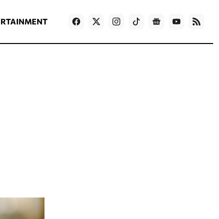
ΡΟΗ ΕΙΔΗΣΕΩΝ
T
NEWS IN ENGLISH
Games
ERTAINMENT