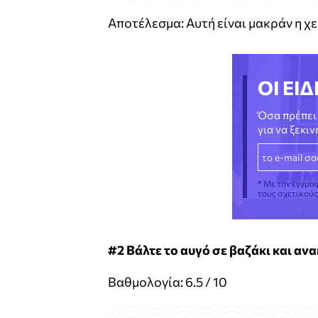
Αποτέλεσμα: Αυτή είναι μακράν η χε
ΟΙ ΕΙΔ
Όσα πρέπει 
για να ξεκι
* Με την εγγρα
τους σχετικού
#2 Βάλτε το αυγό σε βαζάκι και ανα
Βαθμολογία: 6.5 / 10