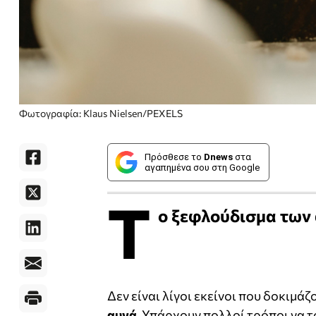
Φωτογραφία: Klaus Nielsen/PEXELS
Πρόσθεσε το
Dnews
στα
αγαπημένα σου στη Google
Τ
ο ξεφλούδισμα των α
Δεν είναι λίγοι εκείνοι που δοκιμ
αυγά
. Υπάρχουν πολλοί τρόποι να 