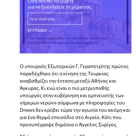
Όσα πρέπει να ξέρετε
για να ξεκινήσετε τη μέρα σας.
* Με την εγγραφή σας στο newsletter του Dnews,
αποδέχεστε τους σχετικούς όρους χρήσης
Ο υπουργός Εξωτερικών Γ. Γεραπετρίτης πρώτος
παραδέχθηκε ότι η κίνηση της Τουρκίας
αναβαθμίζει την ένταση μεταξύ Αθήνας και
Άγκυρας. Κι ενώ είναι ο πιο μετριοπαθής
υπουργός στην κυβέρνηση και εμπνευστής των
«ήρεμων νερών» σύμφωνα με πληροφορίες του
Dnews δεν κρύβει τώρα την αγωνία του ακόμη και
για ένα θερμό επεισόδιο στο Αιγαίο. Κάτι που
προσυπέγραψε δημόσια ο Άγγελος Συρίγος.