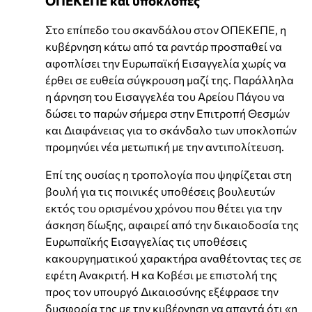
ΟΠΕΚΕΠΕ και υποκλοπές
Στο επίπεδο του σκανδάλου στον ΟΠΕΚΕΠΕ, η
κυβέρνηση κάτω από τα ραντάρ προσπαθεί να
αφοπλίσει την Ευρωπαϊκή Εισαγγελία χωρίς να
έρθει σε ευθεία σύγκρουση μαζί της. Παράλληλα
η άρνηση του Εισαγγελέα του Αρείου Πάγου να
δώσει το παρών σήμερα στην Επιτροπή Θεσμών
και Διαφάνειας για το σκάνδαλο των υποκλοπών
προμηνύει νέα μετωπική με την αντιπολίτευση.
Επί της ουσίας η τροπολογία που ψηφίζεται στη
βουλή για τις ποινικές υποθέσεις βουλευτών
εκτός του ορισμένου χρόνου που θέτει για την
άσκηση δίωξης, αφαιρεί από την δικαιοδοσία της
Ευρωπαϊκής Εισαγγελίας τις υποθέσεις
κακουργηματικού χαρακτήρα αναθέτοντας τες σε
εφέτη Ανακριτή. Η κα Κοβέσι με επιστολή της
προς τον υπουργό Δικαιοσύνης εξέφρασε την
δυσφορία της με την κυβέρνηση να απαντά ότι «η