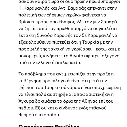
ασκούν καιρό τώρα οι δύο πρώην πρωθυπουργοί
Κ. Καραμανλής και Αντ. Σαμαράς απέναντι στην
πολιτική των «ήρεμων νερών» φαίνεται να
βρίσκει πρόσφορο έδαφος. Με τον μεν Σαμαρά
να ζητάει από τον πρωθυπουργό να συγκαλέσει
έκτακτη Σύνοδο Κορυφής τον δε Καραμανλή να
εξακολουθεί να πιστεύει ότι η Τουρκία με την
προσφιλή της τακτική να γκριζάρει – έστω και με
μονομερείς κινήσεις- το Αιγαίο αφαιρεί οξυγόνο
από την ελληνική διπλωματία.
Το πρόβλημα που αντιμετωπίζει στην πράξη η
κυβέρνηση προεκλογικά είναι ότι μετά την
ψήφιση του Τουρκικού νόμου είναι υποχρεωμένη
να είναι πολύ αυστηρή και αποφασιστική αν η
Άγκυρα δοκιμάσει τα όρια της Αθήνας επί του
πεδίου. Εξ ου και ο κίνδυνος ενός πιθανού
θερμού επεισοδίου.
Ο παράγοντας Βενιζέλος