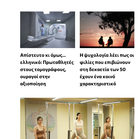
Απίστευτο κι όμως...
⁠Η ψυχολογία λέει πως οι
ελληνικό: Πρωταθλητές
φιλίες που επιβιώνουν
στους τομογράφους,
στη δεκαετία των 50
ουραγοί στην
έχουν ένα κοινό
αξιοποίηση
χαρακτηριστικό