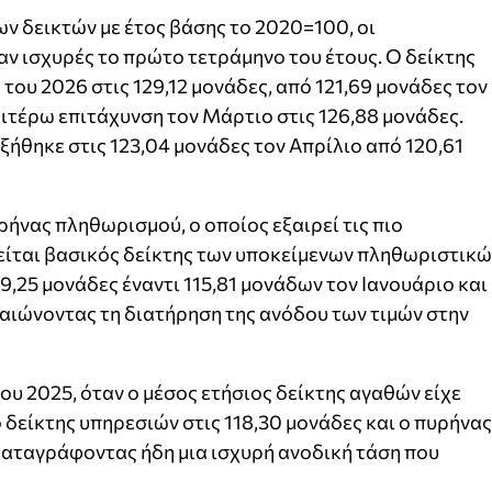
ων δεικτών με έτος βάσης το 2020=100, οι
ν ισχυρές το πρώτο τετράμηνο του έτους. Ο δείκτης
ου 2026 στις 129,12 μονάδες, από 121,69 μονάδες τον
αιτέρω επιτάχυνση τον Μάρτιο στις 126,88 μονάδες.
ξήθηκε στις 123,04 μονάδες τον Απρίλιο από 120,61
ρήνας πληθωρισμού, ο οποίος εξαιρεί τις πιο
είται βασικός δείκτης των υποκείμενων πληθωριστικώ
19,25 μονάδες έναντι 115,81 μονάδων τον Ιανουάριο και
αιώνοντας τη διατήρηση της ανόδου των τιμών στην
του 2025, όταν ο μέσος ετήσιος δείκτης αγαθών είχε
 δείκτης υπηρεσιών στις 118,30 μονάδες και ο πυρήνας
καταγράφοντας ήδη μια ισχυρή ανοδική τάση που