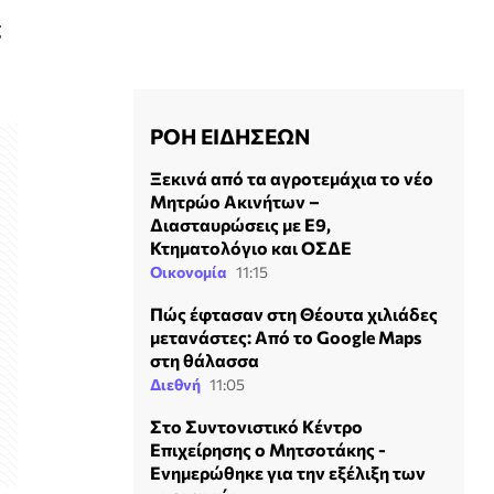
ς
ΡΟΗ ΕΙΔΗΣΕΩΝ
Ξεκινά από τα αγροτεμάχια το νέο
Μητρώο Ακινήτων –
Διασταυρώσεις με Ε9,
Κτηματολόγιο και ΟΣΔΕ
Οικονομία
11:15
Πώς έφτασαν στη Θέουτα χιλιάδες
μετανάστες: Aπό τo Google Maps
στη θάλασσα
Διεθνή
11:05
Στο Συντονιστικό Κέντρο
Επιχείρησης ο Μητσοτάκης -
Ενημερώθηκε για την εξέλιξη των