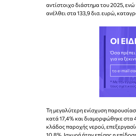
αντίστοιχο διάστημα του 2025, ενώ
ανέλθει στα 133,9 δισ. ευρώ, καταγ
ΟΙ ΕΙΔ
Όσα πρέπει 
για να ξεκι
* Με την εγγρα
τους σχετικού
Τη μεγαλύτερη ενίσχυση παρουσίασ
κατά 17,4% και διαμορφώθηκε στα 4
κλάδος παροχής νερού, επεξεργασί
10,8%. Ισχυρή ήταν επίσης η επίδο