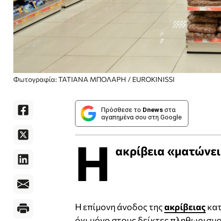
Φωτογραφία: ΤΑΤΙΑΝΑ ΜΠΟΛΑΡΗ / EUROKINISSI
Πρόσθεσε το
Dnews
στα
αγαπημένα σου στη Google
Η
ακρίβεια «ματώνει»
Η επίμονη άνοδος της
ακρίβειας
κατ
όχι μόνο στους δείκτες πληθωρισμο