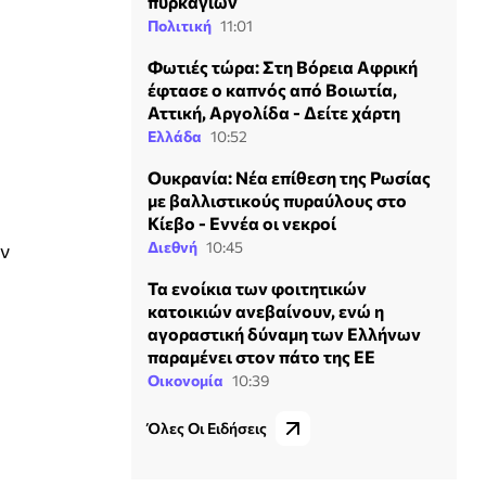
πυρκαγιών
Πολιτική
11:01
Φωτιές τώρα: Στη Βόρεια Αφρική
έφτασε ο καπνός από Βοιωτία,
Αττική, Αργολίδα - Δείτε χάρτη
Ελλάδα
10:52
Ουκρανία: Νέα επίθεση της Ρωσίας
με βαλλιστικούς πυραύλους στο
Κίεβο - Εννέα οι νεκροί
Διεθνή
10:45
ν
Τα ενοίκια των φοιτητικών
κατοικιών ανεβαίνουν, ενώ η
αγοραστική δύναμη των Ελλήνων
παραμένει στον πάτο της ΕΕ
Οικονομία
10:39
Όλες Οι Ειδήσεις