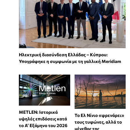
Ηλεκτρική διασύνδεση Ελλάδας – Κύπρου:
Υπογράφηκε η συμφωνία με τη γαλλική Meridiam
METLEN: Ιστορικά
Το Ελ Νίνιο «φρενάρει»
υψηλές επιδόσεις κατά
τους τυφώνες, αλλά το
το Α’ Εξάμηνο του 2026
μέγεθος της