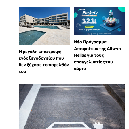
Νέο Πρόγραμμα
Αποφοίτων της Allwyn
Η μεγάλη επιστροφή
Hellas για τους
ενός ξενοδοχείου που
επαγγελματίες του
δεν ξέχασε το παρελθόν
αύριο
του