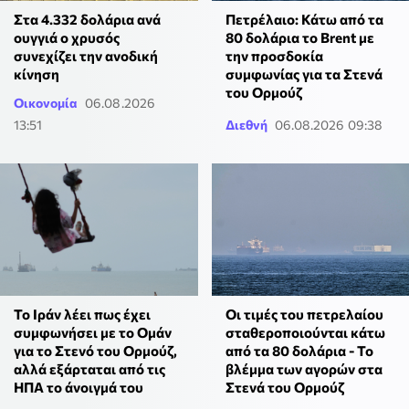
Στα 4.332 δολάρια ανά
Πετρέλαιο: Κάτω από τα
ουγγιά ο χρυσός
80 δολάρια το Brent με
συνεχίζει την ανοδική
την προσδοκία
κίνηση
συμφωνίας για τα Στενά
του Ορμούζ
Οικονομία
06.08.2026
13:51
Διεθνή
06.08.2026 09:38
Το Ιράν λέει πως έχει
Οι τιμές του πετρελαίου
συμφωνήσει με το Ομάν
σταθεροποιούνται κάτω
για το Στενό του Ορμούζ,
από τα 80 δολάρια - Το
αλλά εξάρταται από τις
βλέμμα των αγορών στα
ΗΠΑ το άνοιγμά του
Στενά του Ορμούζ