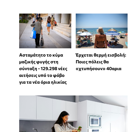
Ασταμάτητο το κύμα
Έρχεται θερμή εισβολή:
μαζικής φυγής στη
Ποιες πόλεις θα
σύνταξη - 129.298 νέες
«χτυπήσουν» 40αρια
αιτήσεις υπό το φόβο
για τα νέα όρια ηλικίας