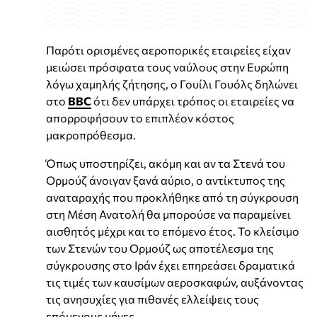
Παρότι ορισμένες αεροπορικές εταιρείες είχαν
μειώσει πρόσφατα τους ναύλους στην Ευρώπη
λόγω χαμηλής ζήτησης, ο Γουίλι Γουόλς δηλώνει
στο
BBC
ότι δεν υπάρχει τρόπος οι εταιρείες να
απορροφήσουν το επιπλέον κόστος
μακροπρόθεσμα.
Όπως υποστηρίζει, ακόμη και αν τα Στενά του
Ορμούζ άνοιγαν ξανά αύριο, ο αντίκτυπος της
αναταραχής που προκλήθηκε από τη σύγκρουση
στη Μέση Ανατολή θα μπορούσε να παραμείνει
αισθητός μέχρι και το επόμενο έτος.
Το κλείσιμο
των Στενών του Ορμούζ ως αποτέλεσμα της
σύγκρουσης στο Ιράν έχει επηρεάσει δραματικά
τις τιμές των καυσίμων αεροσκαφών, αυξάνοντας
τις ανησυχίες για πιθανές ελλείψεις τους
επόμενους μήνες.