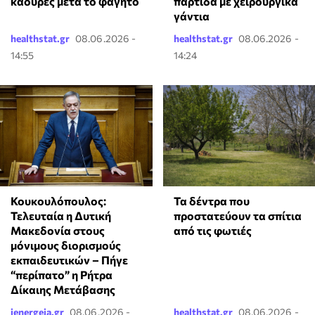
καούρες μετά το φαγητό
παρτίδα με χειρουργικά
γάντια
healthstat.gr
08.06.2026 -
healthstat.gr
08.06.2026 -
14:55
14:24
Κουκουλόπουλος:
Τα δέντρα που
Τελευταία η Δυτική
προστατεύουν τα σπίτια
Μακεδονία στους
από τις φωτιές
μόνιμους διορισμούς
εκπαιδευτικών – Πήγε
“περίπατο” η Ρήτρα
Δίκαιης Μετάβασης
ienergeia.gr
08.06.2026 -
healthstat.gr
08.06.2026 -