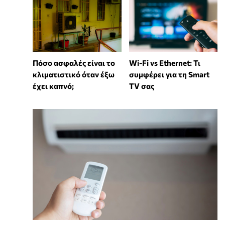
Wi-Fi vs Ethernet: Τι
Πόσο ασφαλές είναι το
συμφέρει για τη Smart
κλιματιστικό όταν έξω
TV σας
έχει καπνό;