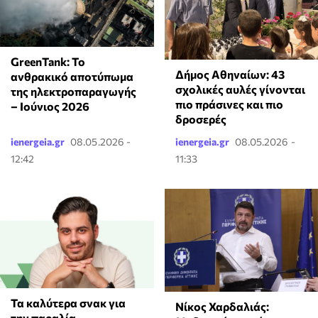
GreenTank: Το
Δήμος Αθηναίων: 43
ανθρακικό αποτύπωμα
σχολικές αυλές γίνονται
της ηλεκτροπαραγωγής
πιο πράσινες και πιο
– Ιούνιος 2026
δροσερές
ienergeia.gr
08.05.2026 -
ienergeia.gr
08.05.2026 -
12:42
11:33
Τα καλύτερα σνακ για
Νίκος Χαρδαλιάς:
την παραλία