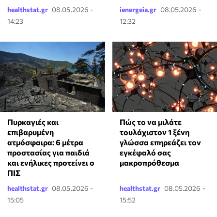
healthstat.gr
08.05.2026 -
ienergeia.gr
08.05.2026 -
14:23
12:32
Πυρκαγιές και
⁠Πώς το να μιλάτε
επιβαρυμένη
τουλάχιστον 1 ξένη
ατμόσφαιρα: 6 μέτρα
γλώσσα επηρεάζει τον
προστασίας για παιδιά
εγκέφαλό σας
και ενήλικες προτείνει ο
μακροπρόθεσμα
ΠΙΣ
healthstat.gr
08.05.2026 -
healthstat.gr
08.05.2026 -
15:05
15:52