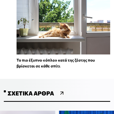
To πιο έξυπνο «όπλο» κατά της ζέστης που
βρίσκεται σε κάθε σπίτι
ΣΧΕΤΙΚΆ ΆΡΘΡΑ