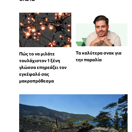
Τα καλύτερα σνακ για
⁠Πώς το να μιλάτε
την παραλία
τουλάχιστον 1 ξένη
γλώσσα επηρεάζει τον
εγκέφαλό σας
μακροπρόθεσμα