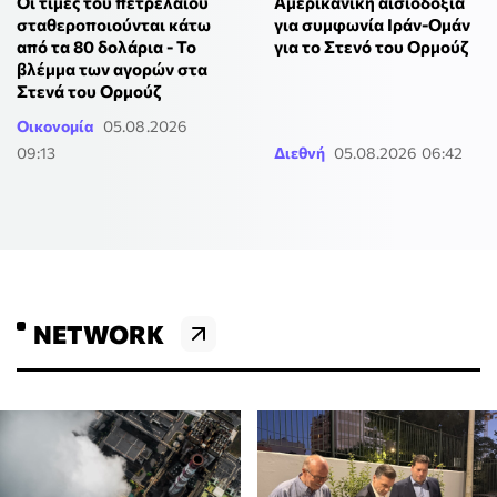
Οι τιμές του πετρελαίου
Αμερικανική αισιοδοξία
σταθεροποιούνται κάτω
για συμφωνία Ιράν-Ομάν
από τα 80 δολάρια - Το
για το Στενό του Ορμούζ
βλέμμα των αγορών στα
Στενά του Ορμούζ
Οικονομία
05.08.2026
09:13
Διεθνή
05.08.2026 06:42
NETWORK