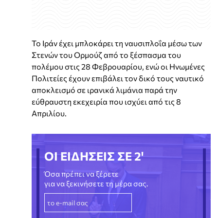
Το Ιράν έχει μπλοκάρει τη ναυσιπλοΐα μέσω των
Στενών του Ορμούζ από το ξέσπασμα του
πολέμου στις 28 Φεβρουαρίου, ενώ οι Ηνωμένες
Πολιτείες έχουν επιβάλει τον δικό τους ναυτικό
αποκλεισμό σε ιρανικά λιμάνια παρά την
εύθραυστη εκεχειρία που ισχύει από τις 8
Απριλίου.
ΟΙ ΕΙΔΗΣΕΙΣ ΣΕ 2'
Όσα πρέπει να ξέρετε
για να ξεκινήσετε τη μέρα σας.