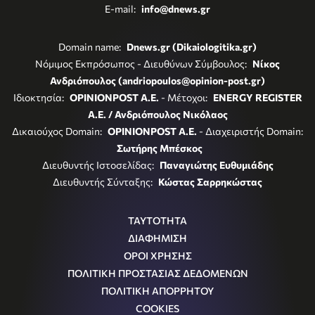
E-mail:
info@dnews.gr
Domain name:
Dnews.gr (Dikaiologitika.gr)
Νόμιμος Εκπρόσωπος - Διευθύνων Σύμβουλος:
Νίκος
Ανδριόπουλος (andriopoulos@opinion-post.gr)
Ιδιοκτησία:
OPINIONPOST A.E.
- Μέτοχοι:
ENERGY REGISTER
Α.Ε. / Ανδριόπουλος Νικόλαος
Δικαιούχος Domain:
OPINIONPOST A.E.
- Διαχειριστής Domain:
Σωτήρης Μπέσκος
Διευθυντής Ιστοσελίδας:
Παναγιώτης Ευθυμιάδης
Διευθυντής Σύνταξης:
Κώστας Σαρρηκώστας
ΤΑΥΤΟΤΗΤΑ
ΔΙΑΦΗΜΙΣΗ
ΟΡΟΙ ΧΡΗΣΗΣ
ΠΟΛΙΤΙΚΗ ΠΡΟΣΤΑΣΙΑΣ ΔΕΔΟΜΕΝΩΝ
ΠΟΛΙΤΙΚΗ ΑΠΟΡΡΗΤΟΥ
COOKIES