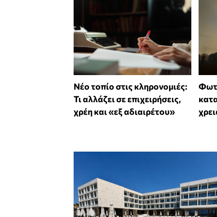
Νέο τοπίο στις κληρονομιές:
Φωτι
Τι αλλάζει σε επιχειρήσεις,
κατα
χρέη και «εξ αδιαιρέτου»
χρει