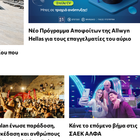
Νέο Πρόγραμμα Αποφοίτων της Allwyn
Hellas για τους επαγγελματίες του αύριο
ίου που
alan ένωσε παράδοση,
Κάνε το επόμενο βήμα στις
σκέδαση και ανθρώπους
ΣΑΕΚ ΑΛΦΑ