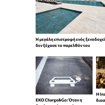
Η μεγάλη επιστροφή ενός ξενοδοχε
δεν ξέχασε το παρελθόν του
Η In
EKO Charge&Go: Όταν η
δια