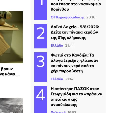
που έπεσε στο νοσοκομείο
Κορίνθου
Ο Πληροφοριοδότης
20:16
Λαϊκό Λαχείο - 5/8/2026:
Δείτε τον πίνακα κερδών
της 31ης κλήρωσης
Ελλάδα
21:44
Φωτιά στο Κανδήλι: Τα
άλογα έτρεξαν, γλίτωσαν
και πίνουν νερό από το
α βρουν
χέρι πυροσβέστη
η κάνει....
Ελλάδα
21:42
Η απάντηση ΠΑΣΟΚ στον
Γεωργιάδη για τα «πράσινα
σπιτάκια» της
ανακύκλωσης
Πολιτική
19:52