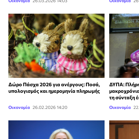
Οικονομία
26.03.2026 14:03
Οικονομία
26
Δώρο Πάσχα 2026 για ανέργους: Ποσά,
ΔΥΠΑ: Πλήρη
υπολογισμός και ημερομηνία πληρωμής
μακροχρόνια
τη σύνταξη έ
Οικονομία
26.02.2026 14:20
Οικονομία
22