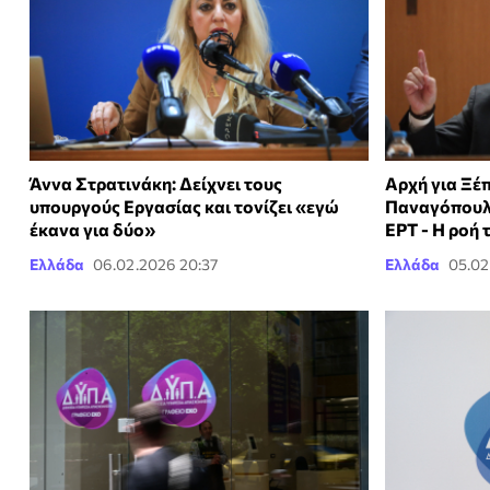
Άννα Στρατινάκη: Δείχνει τους
Αρχή για Ξέ
υπουργούς Εργασίας και τονίζει «εγώ
Παναγόπουλ
έκανα για δύο»
ΕΡΤ - Η ροή
Ελλάδα
06.02.2026 20:37
Ελλάδα
05.02