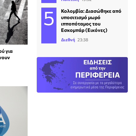
Κολομβία: Διασώθηκε από
υποσιτισμό μωρό
ιπποπόταμος του
Εσκομπάρ (Εικόνες)
Διεθνή
23:38
ύ για
νουν