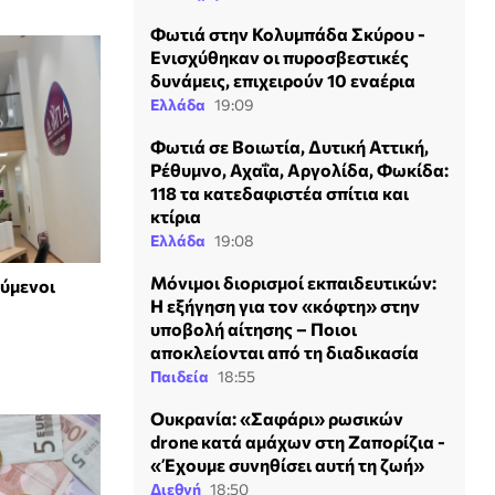
Φωτιά στην Κολυμπάδα Σκύρου -
Ενισχύθηκαν οι πυροσβεστικές
δυνάμεις, επιχειρούν 10 εναέρια
Ελλάδα
19:09
Φωτιά σε Βοιωτία, Δυτική Αττική,
Ρέθυμνο, Αχαΐα, Αργολίδα, Φωκίδα:
118 τα κατεδαφιστέα σπίτια και
κτίρια
Ελλάδα
19:08
Μόνιμοι διορισμοί εκπαιδευτικών:
ύμενοι
Η εξήγηση για τον «κόφτη» στην
υποβολή αίτησης – Ποιοι
αποκλείονται από τη διαδικασία
Παιδεία
18:55
Ουκρανία: «Σαφάρι» ρωσικών
drone κατά αμάχων στη Ζαπορίζια -
«Έχουμε συνηθίσει αυτή τη ζωή»
Διεθνή
18:50