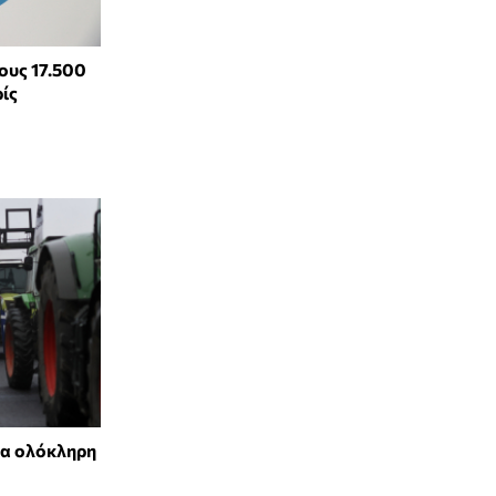
υς 17.500
ίς
ια ολόκληρη