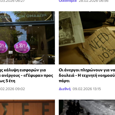
.03.2026 06:27
Οικονομία
28.02.2026 06:56
ς κάλυψη εισφορών για
Οι άνεργοι πληρώνουν για ν
 ανέργους - «Γέφυρα» προς
δουλειά - Η τεχνητή νοημοσύν
ως 5 έτη
πάρτι
.02.2026 09:02
Διεθνή
09.02.2026 13:15