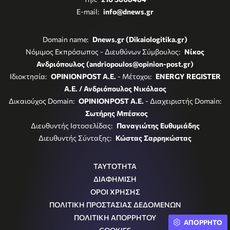
E-mail:
info@dnews.gr
Domain name:
Dnews.gr (Dikaiologitika.gr)
Νόμιμος Εκπρόσωπος - Διευθύνων Σύμβουλος:
Νίκος
Ανδριόπουλος (andriopoulos@opinion-post.gr)
Ιδιοκτησία:
OPINIONPOST A.E.
- Μέτοχοι:
ENERGY REGISTER
Α.Ε. / Ανδριόπουλος Νικόλαος
Δικαιούχος Domain:
OPINIONPOST A.E.
- Διαχειριστής Domain:
Σωτήρης Μπέσκος
Διευθυντής Ιστοσελίδας:
Παναγιώτης Ευθυμιάδης
Διευθυντής Σύνταξης:
Κώστας Σαρρηκώστας
ΤΑΥΤΟΤΗΤΑ
ΔΙΑΦΗΜΙΣΗ
ΟΡΟΙ ΧΡΗΣΗΣ
ΠΟΛΙΤΙΚΗ ΠΡΟΣΤΑΣΙΑΣ ΔΕΔΟΜΕΝΩΝ
ΠΟΛΙΤΙΚΗ ΑΠΟΡΡΗΤΟΥ
ΑΠΟΡΡΗΤΟ