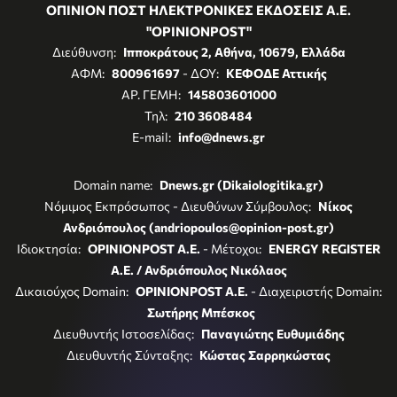
ΟΠΙΝΙΟΝ ΠΟΣΤ ΗΛΕΚΤΡΟΝΙΚΕΣ ΕΚΔΟΣΕΙΣ Α.Ε.
"OPINIONPOST"
Διεύθυνση:
Ιπποκράτους 2, Αθήνα, 10679, Ελλάδα
ΑΦΜ:
800961697
- ΔΟΥ:
ΚΕΦΟΔΕ Αττικής
ΑΡ. ΓΕΜΗ:
145803601000
Τηλ:
210 3608484
E-mail:
info@dnews.gr
Domain name:
Dnews.gr (Dikaiologitika.gr)
Νόμιμος Εκπρόσωπος - Διευθύνων Σύμβουλος:
Νίκος
Ανδριόπουλος (andriopoulos@opinion-post.gr)
Ιδιοκτησία:
OPINIONPOST A.E.
- Μέτοχοι:
ENERGY REGISTER
Α.Ε. / Ανδριόπουλος Νικόλαος
Δικαιούχος Domain:
OPINIONPOST A.E.
- Διαχειριστής Domain:
Σωτήρης Μπέσκος
Διευθυντής Ιστοσελίδας:
Παναγιώτης Ευθυμιάδης
Διευθυντής Σύνταξης:
Κώστας Σαρρηκώστας