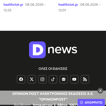
healthstat.gr
08.06.2026 -
healthstat.gr
08.06.2026 -
12:25
12:01
ΟΛΕΣ ΟΙ ΕΙΔΗΣΕΙΣ
×
ΟΠΙΝΙΟΝ ΠΟΣΤ ΗΛΕΚΤΡΟΝΙΚΕΣ ΕΚΔΟΣΕΙΣ Α.Ε.
"OPINIONPOST"
ΑΠΟΡΡΗΤΟ
Διεύθυνση:
Ιπποκράτους 2, Αθήνα, 10679, Ελλάδα