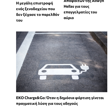
Αποφοίτων της Allwyn
Η μεγάλη επιστροφή
Hellas για τους
ενός ξενοδοχείου που
επαγγελματίες του
δεν ξέχασε το παρελθόν
αύριο
του
EKO Charge&Go: Όταν η δημόσια φόρτιση γίνεται
πραγματική λύση για τους οδηγούς