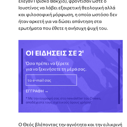
έλεγαν Πρίσκο Βάκχιο), φρόντισαν ώστε ο
Ιουστίνος να λάβει εξαιρετική θεολογική αλλά
και φιλοσοφική μόρφωση, η οποία ωστόσο δεν
ήταν αρκετή για να δώσει απάντηση στα
ερωτήματα που έθετε η ανήσυχη ψυχή του.
ΟΙ ΕΙΔΗΣΕΙΣ ΣΕ 2'
Όσα πρέπει να ξέρετε
για να ξεκινήσετε τη μέρα σας.
* Με την εγγραφή σας στο newsletter του Dnews,
αποδέχεστε τους σχετικούς όρους χρήσης
Ο Θεός βλέποντας την αγνότητα και την ειλικρινή