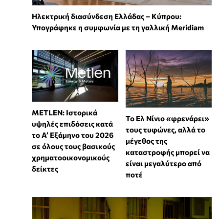
Ηλεκτρική διασύνδεση Ελλάδας – Κύπρου:
Υπογράφηκε η συμφωνία με τη γαλλική Meridiam
METLEN: Ιστορικά
Το Ελ Νίνιο «φρενάρει»
υψηλές επιδόσεις κατά
τους τυφώνες, αλλά το
το Α’ Εξάμηνο του 2026
μέγεθος της
σε όλους τους βασικούς
καταστροφής μπορεί να
χρηματοοικονομικούς
είναι μεγαλύτερο από
δείκτες
ποτέ