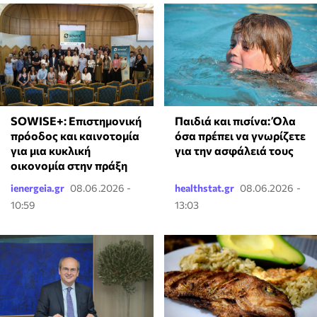
SOWISE+: Επιστημονική
Παιδιά και πισίνα: Όλα
πρόοδος και καινοτομία
όσα πρέπει να γνωρίζετε
για μια κυκλική
για την ασφάλειά τους
οικονομία στην πράξη
ienergeia.gr
08.06.2026 -
healthstat.gr
08.06.2026 -
10:59
13:03