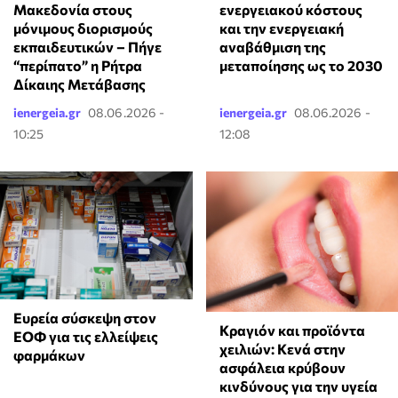
Μακεδονία στους
ενεργειακού κόστους
μόνιμους διορισμούς
και την ενεργειακή
εκπαιδευτικών – Πήγε
αναβάθμιση της
“περίπατο” η Ρήτρα
μεταποίησης ως το 2030
Δίκαιης Μετάβασης
ienergeia.gr
08.06.2026 -
ienergeia.gr
08.06.2026 -
10:25
12:08
Ευρεία σύσκεψη στον
Κραγιόν και προϊόντα
ΕΟΦ για τις ελλείψεις
χειλιών: Κενά στην
φαρμάκων
ασφάλεια κρύβουν
κινδύνους για την υγεία