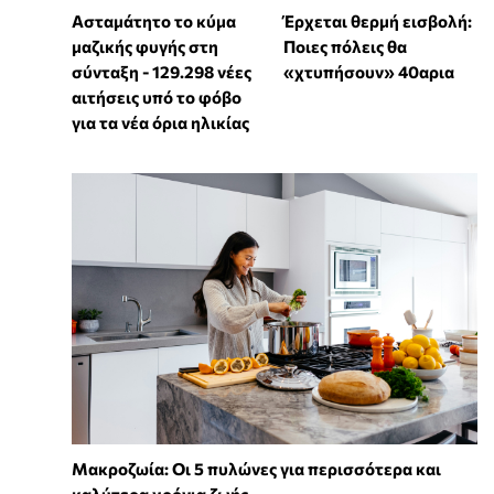
Ασταμάτητο το κύμα
Έρχεται θερμή εισβολή:
μαζικής φυγής στη
Ποιες πόλεις θα
σύνταξη - 129.298 νέες
«χτυπήσουν» 40αρια
αιτήσεις υπό το φόβο
για τα νέα όρια ηλικίας
Mακροζωία: Οι 5 πυλώνες για περισσότερα και
καλύτερα χρόνια ζωής