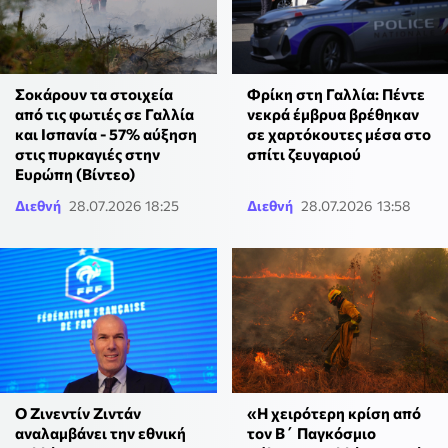
Σοκάρουν τα στοιχεία
Φρίκη στη Γαλλία: Πέντε
από τις φωτιές σε Γαλλία
νεκρά έμβρυα βρέθηκαν
και Ισπανία - 57% αύξηση
σε χαρτόκουτες μέσα στο
στις πυρκαγιές στην
σπίτι ζευγαριού
Ευρώπη (Βίντεο)
Διεθνή
28.07.2026 18:25
Διεθνή
28.07.2026 13:58
Ο Ζινεντίν Ζιντάν
«Η χειρότερη κρίση από
αναλαμβάνει την εθνική
τον Β΄ Παγκόσμιο