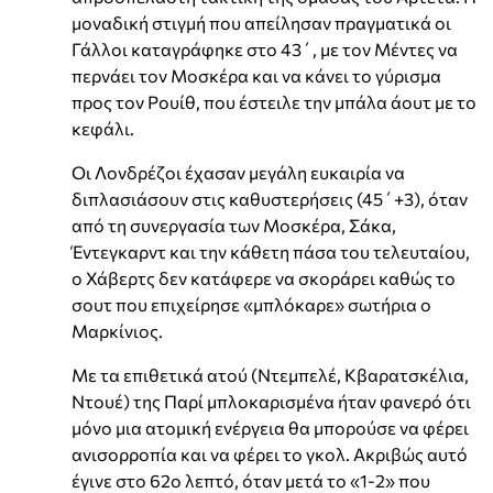
μοναδική στιγμή που απείλησαν πραγματικά οι
Γάλλοι καταγράφηκε στο 43΄, με τον Μέντες να
περνάει τον Μοσκέρα και να κάνει το γύρισμα
προς τον Ρουίθ, που έστειλε την μπάλα άουτ με το
κεφάλι.
Οι Λονδρέζοι έχασαν μεγάλη ευκαιρία να
διπλασιάσουν στις καθυστερήσεις (45΄+3), όταν
από τη συνεργασία των Μοσκέρα, Σάκα,
Έντεγκαρντ και την κάθετη πάσα του τελευταίου,
ο Χάβερτς δεν κατάφερε να σκοράρει καθώς το
σουτ που επιχείρησε «μπλόκαρε» σωτήρια ο
Μαρκίνιος.
Με τα επιθετικά ατού (Ντεμπελέ, Κβαρατσκέλια,
Ντουέ) της Παρί μπλοκαρισμένα ήταν φανερό ότι
μόνο μια ατομική ενέργεια θα μπορούσε να φέρει
ανισορροπία και να φέρει το γκολ. Ακριβώς αυτό
έγινε στο 62ο λεπτό, όταν μετά το «1-2» που