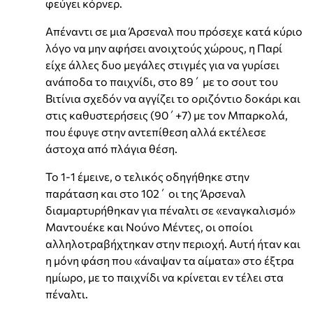
φεύγει κόρνερ.
Απέναντι σε μια Άρσεναλ που πρόσεχε κατά κύριο
λόγο να μην αφήσει ανοιχτούς χώρους, η Παρί
είχε άλλες δυο μεγάλες στιγμές για να γυρίσει
ανάποδα το παιχνίδι, στο 89΄ με το σουτ του
Βιτίνια σχεδόν να αγγίζει το οριζόντιο δοκάρι και
στις καθυστερήσεις (90΄+7) με τον Μπαρκολά,
που έφυγε στην αντεπίθεση αλλά εκτέλεσε
άστοχα από πλάγια θέση.
Το 1-1 έμεινε, ο τελικός οδηγήθηκε στην
παράταση και στο 102΄ οι της Άρσεναλ
διαμαρτυρήθηκαν για πέναλτι σε «εναγκαλισμό»
Μαντουέκε και Νούνο Μέντες, οι οποίοι
αλληλοτραβήχτηκαν στην περιοχή. Αυτή ήταν και
η μόνη φάση που «άναψαν τα αίματα» στο έξτρα
ημίωρο, με το παιχνίδι να κρίνεται εν τέλει στα
πέναλτι.