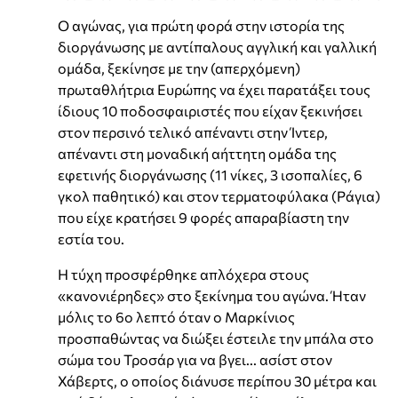
Ο αγώνας, για πρώτη φορά στην ιστορία της
διοργάνωσης με αντίπαλους αγγλική και γαλλική
ομάδα, ξεκίνησε με την (απερχόμενη)
πρωταθλήτρια Ευρώπης να έχει παρατάξει τους
ίδιους 10 ποδοσφαιριστές που είχαν ξεκινήσει
στον περσινό τελικό απέναντι στην Ίντερ,
απέναντι στη μοναδική αήττητη ομάδα της
εφετινής διοργάνωσης (11 νίκες, 3 ισοπαλίες, 6
γκολ παθητικό) και στον τερματοφύλακα (Ράγια)
που είχε κρατήσει 9 φορές απαραβίαστη την
εστία του.
Η τύχη προσφέρθηκε απλόχερα στους
«κανονιέρηδες» στο ξεκίνημα του αγώνα. Ήταν
μόλις το 6ο λεπτό όταν ο Μαρκίνιος
προσπαθώντας να διώξει έστειλε την μπάλα στο
σώμα του Τροσάρ για να βγει... ασίστ στον
Χάβερτς, ο οποίος διάνυσε περίπου 30 μέτρα και