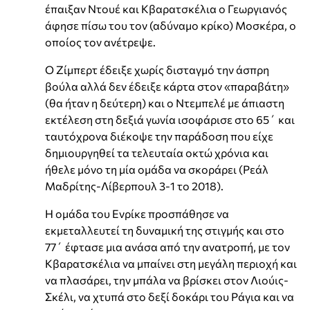
έπαιξαν Ντουέ και Κβαρατσκέλια ο Γεωργιανός
άφησε πίσω του τον (αδύναμο κρίκο) Μοσκέρα, ο
οποίος τον ανέτρεψε.
Ο Ζίμπερτ έδειξε χωρίς δισταγμό την άσπρη
βούλα αλλά δεν έδειξε κάρτα στον «παραβάτη»
(θα ήταν η δεύτερη) και ο Ντεμπελέ με άπιαστη
εκτέλεση στη δεξιά γωνία ισοφάρισε στο 65΄ και
ταυτόχρονα διέκοψε την παράδοση που είχε
δημιουργηθεί τα τελευταία οκτώ χρόνια και
ήθελε μόνο τη μία ομάδα να σκοράρει (Ρεάλ
Μαδρίτης-Λίβερπουλ 3-1 το 2018).
Η ομάδα του Ενρίκε προσπάθησε να
εκμεταλλευτεί τη δυναμική της στιγμής και στο
77΄ έφτασε μια ανάσα από την ανατροπή, με τον
Κβαρατσκέλια να μπαίνει στη μεγάλη περιοχή και
να πλασάρει, την μπάλα να βρίσκει στον Λιούις-
Σκέλι, να χτυπά στο δεξί δοκάρι του Ράγια και να