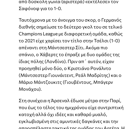
από δύσκολη γωνία (αριστερά) «εκτέλεσε» τον
Σαφόνοφ για το 1-0.
Ταυτόχρονα με το άνοιγμα του σκορ, ο Γερμανός
διεθνής σημείωσε το δεύτερο γκολ του σε τελικό
Champions League με διαφορετική ομάδα, καθώς
το 2021 είχε χαρίσει τον τίτλο στην Τσέλσι (1-0)
απέναντι στη Μάντσεστερ Σίτι. Ακόμα πιο
σπάνιο, ο Χάβερτς το έπραξε με δυο ομάδες της
ίδιας πόλης (Λονδίνο). Πριν απ΄ αυτόν, είχαν
προηγηθεί μόνο δύο, ο Κριστιάνο Ρονάλντο
(Μάντσεστερ Γιουνάιτεντ, Ρεάλ Μαδρίτης) και ο
Μάριο Μάντζουκιτς (Γιουβέντους, Μπάγερν
Μονάχου).
Στη συνέχεια η Άρσεναλ έδωσε μέτρα στην Παρί,
που έως το τέλος του ημιχρόνου είχε συντριπτική
κατοχή αλλά όχι ιδέες και καθαρό μυαλό,
εγκλωβισμένη στις αμυντικές δαγκάνες και την
απροσπέλαστη τακτική της ομάδας του Αρτέτα. Η