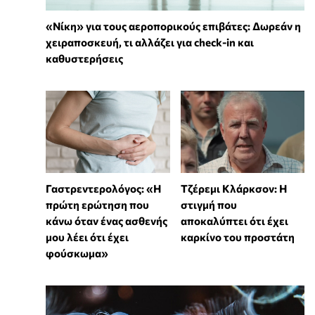
«Νίκη» για τους αεροπορικούς επιβάτες: Δωρεάν η
χειραποσκευή, τι αλλάζει για check-in και
καθυστερήσεις
Γαστρεντερολόγος: «Η
Τζέρεμι Κλάρκσον: Η
πρώτη ερώτηση που
στιγμή που
κάνω όταν ένας ασθενής
αποκαλύπτει ότι έχει
μου λέει ότι έχει
καρκίνο του προστάτη
φούσκωμα»