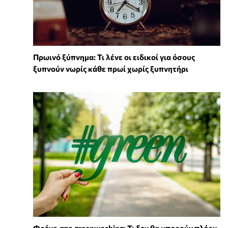
Πρωινό ξύπνημα: Τι λένε οι ειδικοί για όσους
ξυπνούν νωρίς κάθε πρωί χωρίς ξυπνητήρι
Φρένο στο greenwashing: Τι δεν θα μπορούν πλέον