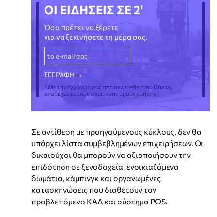
ΟΙ ΕΙΔΗΣΕΙΣ ΣΕ 2'
Όσα πρέπει να ξέρετε
για να ξεκινήσετε τη μέρα σας.
* Με την εγγραφή σας στο newsletter του Dnews,
αποδέχεστε τους σχετικούς όρους χρήσης
Σε αντίθεση με προηγούμενους κύκλους, δεν θα
υπάρχει λίστα συμβεβλημένων επιχειρήσεων. Οι
δικαιούχοι θα μπορούν να αξιοποιήσουν την
επιδότηση σε ξενοδοχεία, ενοικιαζόμενα
δωμάτια, κάμπινγκ και οργανωμένες
κατασκηνώσεις που διαθέτουν τον
προβλεπόμενο ΚΑΔ και σύστημα POS.