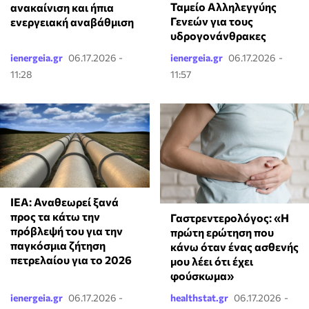
Ταμείο Αλληλεγγύης
ανακαίνιση και ήπια
Γενεών για τους
ενεργειακή αναβάθμιση
υδρογονάνθρακες
ienergeia.gr
06.17.2026 -
ienergeia.gr
06.17.2026 -
11:28
11:57
ΙΕΑ: Αναθεωρεί ξανά
προς τα κάτω την
Γαστρεντερολόγος: «Η
πρόβλεψή του για την
πρώτη ερώτηση που
παγκόσμια ζήτηση
κάνω όταν ένας ασθενής
πετρελαίου για το 2026
μου λέει ότι έχει
φούσκωμα»
ienergeia.gr
06.17.2026 -
healthstat.gr
06.17.2026 -