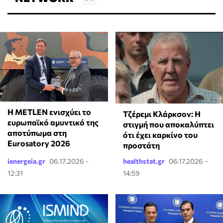
Η METLEN ενισχύει το
Τζέρεμι Κλάρκσον: Η
ευρωπαϊκό αμυντικό της
στιγμή που αποκαλύπτει
αποτύπωμα στη
ότι έχει καρκίνο του
Eurosatory 2026
προστάτη
ienergeia.gr
06.17.2026 -
healthstat.gr
06.17.2026 -
12:31
14:59