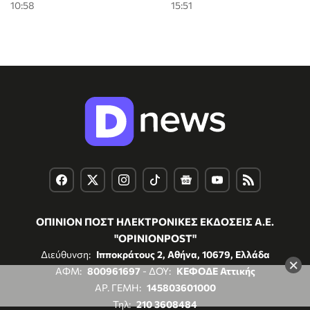
10:58
15:51
ΟΠΙΝΙΟΝ ΠΟΣΤ ΗΛΕΚΤΡΟΝΙΚΕΣ ΕΚΔΟΣΕΙΣ Α.Ε.
"OPINIONPOST"
Διεύθυνση:
Ιπποκράτους 2, Αθήνα, 10679, Ελλάδα
×
ΑΦΜ:
800961697
- ΔΟΥ:
ΚΕΦΟΔΕ Αττικής
ΑΡ. ΓΕΜΗ:
145803601000
Τηλ:
210 3608484