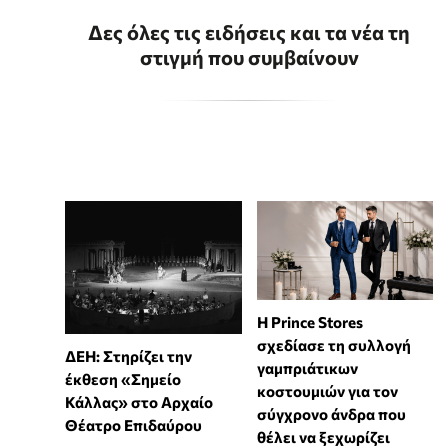
Δες όλες τις ειδήσεις και τα νέα τη
στιγμή που συμβαίνουν
Η Prince Stores
σχεδίασε τη συλλογή
ΔΕΗ: Στηρίζει την
γαμπριάτικων
έκθεση «Σημείο
κοστουμιών για τον
Κάλλας» στο Αρχαίο
σύγχρονο άνδρα που
Θέατρο Επιδαύρου
θέλει να ξεχωρίζει