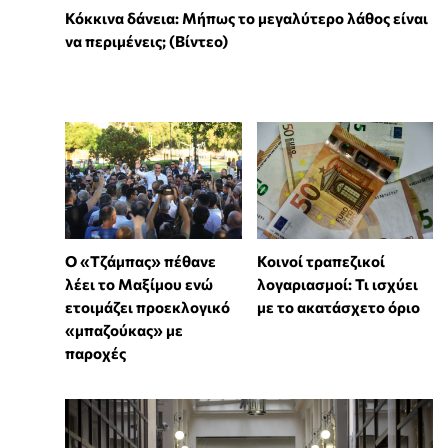
Κόκκινα δάνεια: Μήπως το μεγαλύτερο λάθος είναι
να περιμένεις; (Βίντεο)
Ο «Τζάμπας» πέθανε
Κοινοί τραπεζικοί
λέει το Μαξίμου ενώ
λογαριασμοί: Τι ισχύει
ετοιμάζει προεκλογικό
με το ακατάσχετο όριο
«μπαζούκας» με
παροχές