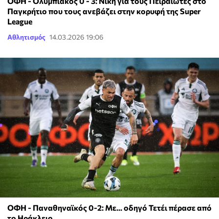
ΟΦΗ - Ολυμπιακός 0 - 3: Νίκη για τους Πειραιώτες στο
Παγκρήτιο που τους ανεβάζει στην κορυφή της Super
League
Αθλητισμός
14.03.2026 19:06
ΟΦΗ - Παναθηναϊκός 0-2: Με... οδηγό Τετέι πέρασε από
το Ηράκλειο