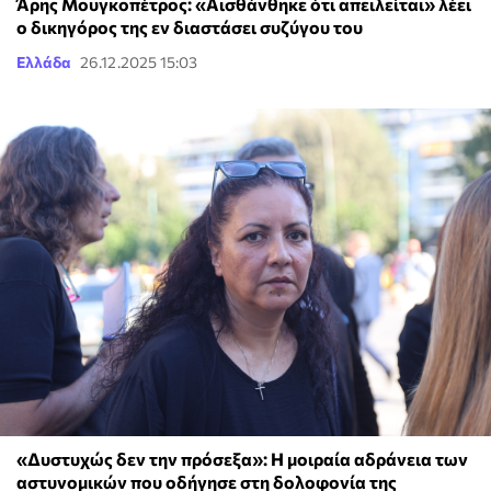
Άρης Μουγκοπέτρος: «Αισθάνθηκε ότι απειλείται» λέει
o δικηγόρος της εν διαστάσει συζύγου του
Ελλάδα
26.12.2025 15:03
«Δυστυχώς δεν την πρόσεξα»: Η μοιραία αδράνεια των
αστυνομικών που οδήγησε στη δολοφονία της