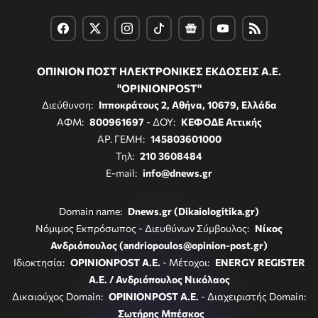
ΟΠΙΝΙΟΝ ΠΟΣΤ ΗΛΕΚΤΡΟΝΙΚΕΣ ΕΚΔΟΣΕΙΣ Α.Ε.
"OPINIONPOST"
Διεύθυνση:
Ιπποκράτους 2, Αθήνα, 10679, Ελλάδα
ΑΦΜ:
800961697
- ΔΟΥ:
ΚΕΦΟΔΕ Αττικής
ΑΡ. ΓΕΜΗ:
145803601000
Τηλ:
210 3608484
E-mail:
info@dnews.gr
Domain name:
Dnews.gr (Dikaiologitika.gr)
Νόμιμος Εκπρόσωπος - Διευθύνων Σύμβουλος:
Νίκος
Ανδριόπουλος (andriopoulos@opinion-post.gr)
Ιδιοκτησία:
OPINIONPOST A.E.
- Μέτοχοι:
ENERGY REGISTER
Α.Ε. / Ανδριόπουλος Νικόλαος
Δικαιούχος Domain:
OPINIONPOST A.E.
- Διαχειριστής Domain:
Σωτήρης Μπέσκος