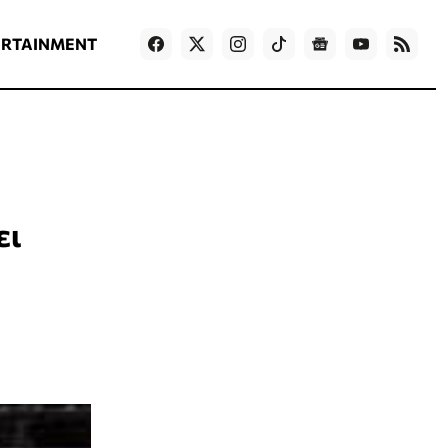
ΡΟΗ ΕΙΔΗΣΕΩΝ
T
NEWS IN ENGLISH
Games
ERTAINMENT
ει