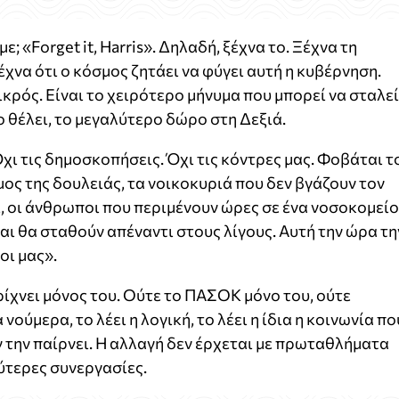
με; «Forget it, Harris». Δηλαδή, ξέχνα το. Ξέχνα τη
έχνα ότι ο κόσμος ζητάει να φύγει αυτή η κυβέρνηση.
ικρός. Είναι το χειρότερο μήνυμα που μπορεί να σταλεί
 το θέλει, το μεγαλύτερο δώρο στη Δεξιά.
Όχι τις δημοσκοπήσεις. Όχι τις κόντρες μας. Φοβάται τ
ος της δουλειάς, τα νοικοκυριά που δεν βγάζουν τον
τι, οι άνθρωποι που περιμένουν ώρες σε ένα νοσοκομείο
και θα σταθούν απέναντι στους λίγους. Αυτή την ώρα τη
οι μας».
 ρίχνει μόνος του. Ούτε το ΠΑΣΟΚ μόνο του, ούτε
νούμερα, το λέει η λογική, το λέει η ίδια η κοινωνία πο
ν την παίρνει. Η αλλαγή δεν έρχεται με πρωταθλήματα
ύτερες συνεργασίες.