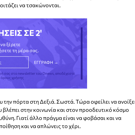
κοιτάζει να τσακώνονται.
ΗΣΕΙΣ ΣΕ 2'
να ξέρετε
νήσετε τη μέρα σας.
φή σας στο newsletter του Dnews, αποδέχεστε
ς όρους χρήσης
 την πόρτα στη Δεξιά. Σωστά. Τώρα οφείλει να ανοίξε
υ βλέπει στην κοινωνία και στον προοδευτικό κόσμο
θύνη. Γιατί άλλο πράγμα είναι να φοβάσαι και να
ποίθηση και να απλώνεις το χέρι.