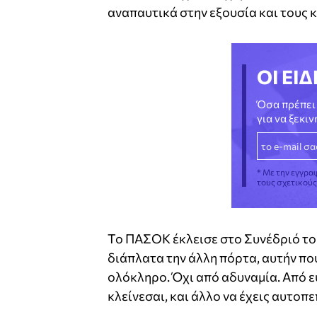
αναπαυτικά στην εξουσία και τους 
ΟΙ ΕΙΔ
Όσα πρέπει 
για να ξεκι
* Με την εγγρα
τους σχετικού
Το ΠΑΣΟΚ έκλεισε στο Συνέδριό του
διάπλατα την άλλη πόρτα, αυτήν πο
ολόκληρο. Όχι από αδυναμία. Από ευ
κλείνεσαι, και άλλο να έχεις αυτοπε