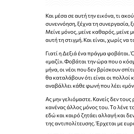
Και μέσα σε αυτή την εικόνα, τι ακού
συνεννόηση, ξέχνα τη συνεργασία, ξ
Μείνε μόνος, μείνε καθαρός, μείνε μ
αυτή τη στιγμή. Και είναι, χωρίς να
Γιατί η Δεξιά ένα πράγμα φοβάται. 
«μαζί». Φοβάται την ώρα που ο κόσμ
μήνα, οι νέοι που δεν βρίσκουν σπί
θα καταλάβουν ότι είναι οι πολλοί 
αναβάλλει κάθε φωνή που λέει «μόν
Ας μην γελιόμαστε. Κανείς δεν τους
κανένας άλλος μόνος του. Το λένε τα 
εδώ και καιρό ζητάει αλλαγή και δε
της αντιπολίτευσης. Έρχεται με ευρ