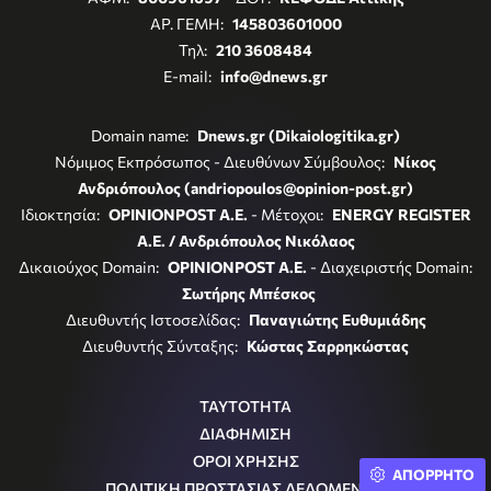
ΑΡ. ΓΕΜΗ:
145803601000
Τηλ:
210 3608484
E-mail:
info@dnews.gr
Domain name:
Dnews.gr (Dikaiologitika.gr)
Νόμιμος Εκπρόσωπος - Διευθύνων Σύμβουλος:
Νίκος
Ανδριόπουλος (andriopoulos@opinion-post.gr)
Ιδιοκτησία:
OPINIONPOST A.E.
- Μέτοχοι:
ENERGY REGISTER
Α.Ε. / Ανδριόπουλος Νικόλαος
Δικαιούχος Domain:
OPINIONPOST A.E.
- Διαχειριστής Domain:
Σωτήρης Μπέσκος
Διευθυντής Ιστοσελίδας:
Παναγιώτης Ευθυμιάδης
Διευθυντής Σύνταξης:
Κώστας Σαρρηκώστας
ΤΑΥΤΟΤΗΤΑ
ΔΙΑΦΗΜΙΣΗ
ΟΡΟΙ ΧΡΗΣΗΣ
ΑΠΟΡΡΗΤΟ
ΠΟΛΙΤΙΚΗ ΠΡΟΣΤΑΣΙΑΣ ΔΕΔΟΜΕΝΩΝ