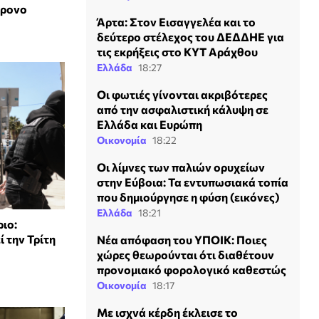
χρονο
Άρτα: Στον Εισαγγελέα και το
δεύτερο στέλεχος του ΔΕΔΔΗΕ για
τις εκρήξεις στο ΚΥΤ Αράχθου
Ελλάδα
18:27
Οι φωτιές γίνονται ακριβότερες
από την ασφαλιστική κάλυψη σε
Ελλάδα και Ευρώπη
Οικονομία
18:22
Οι λίμνες των παλιών ορυχείων
στην Εύβοια: Τα εντυπωσιακά τοπία
που δημιούργησε η φύση (εικόνες)
Ελλάδα
18:21
ιο:
 την Τρίτη
Νέα απόφαση του ΥΠΟΙΚ: Ποιες
χώρες θεωρούνται ότι διαθέτουν
προνομιακό φορολογικό καθεστώς
Οικονομία
18:17
Με ισχνά κέρδη έκλεισε το