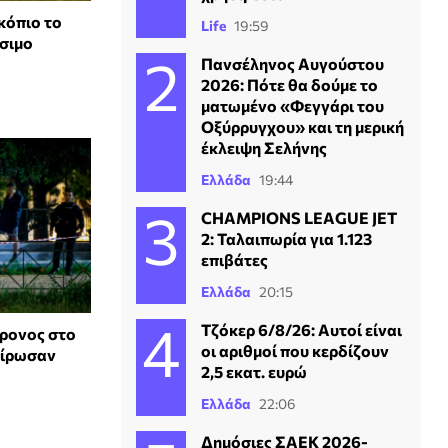
κόπιο το
Life
19:59
ίσιμο
Πανσέληνος Αυγούστου
2026: Πότε θα δούμε το
ματωμένο «Φεγγάρι του
Οξύρρυγχου» και τη μερική
έκλειψη Σελήνης
Ελλάδα
19:44
CHAMPIONS LEAGUE JET
2: Ταλαιπωρία για 1.123
επιβάτες
Ελλάδα
20:15
Τζόκερ 6/8/26: Αυτοί είναι
χρονος στο
οι αριθμοί που κερδίζουν
αίρωσαν
2,5 εκατ. ευρώ
Ελλάδα
22:06
Δημόσιες ΣΑΕΚ 2026-