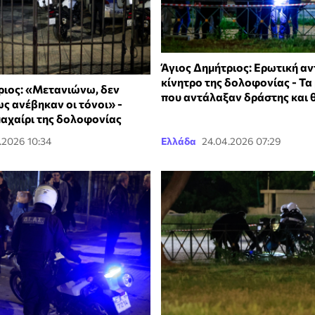
Άγιος Δημήτριος: Ερωτική αν
κίνητρο της δολοφονίας - Τα
ριος: «Μετανιώνω, δεν
που αντάλαξαν δράστης και 
ς ανέβηκαν οι τόνοι» -
μαχαίρι της δολοφονίας
.2026 10:34
Ελλάδα
24.04.2026 07:29