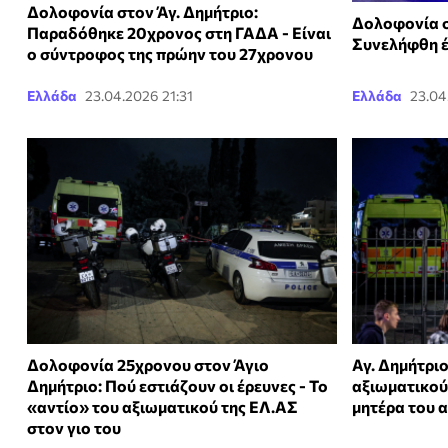
Δολοφονία στον Άγ. Δημήτριο:
Δολοφονία σ
Παραδόθηκε 20χρονος στη ΓΑΔΑ - Είναι
Συνελήφθη 
ο σύντροφος της πρώην του 27χρονου
Ελλάδα
23.04.2026 21:31
Ελλάδα
23.04
Δολοφονία 25χρονου στον Άγιο
Αγ. Δημήτριο
Δημήτριο: Πού εστιάζουν οι έρευνες - Το
αξιωματικού
«αντίο» του αξιωματικού της ΕΛ.ΑΣ
μητέρα του α
στον γιο του