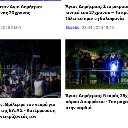
Άγιος Δημήτριος: Στο μικροσ
τον Άγιο Δημήτριο:
κινητό του 27χρονου – Το κρ
ένας 20χρονος
15λεπτο πριν τη δολοφονία
.2026 21:05
Ελλάδα
23.04.2026 19:48
Άγιος Δημήτριος: Nεκρός 25
πάρκο Ασυρμάτου - Τον μαχ
ς: Θρίλερ με τον νεκρό γιο
στην καρδιά
 της ΕΛ.ΑΣ - Κατέρρευσε η
ντικρίζοντάς τον