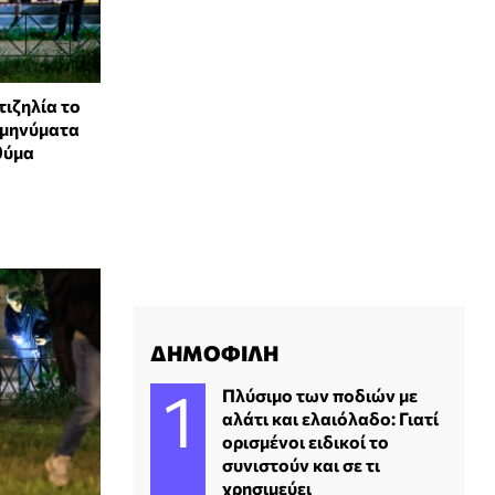
τιζηλία το
 μηνύματα
θύμα
ΔΗΜΟΦΙΛΗ
Πλύσιμο των ποδιών με
αλάτι και ελαιόλαδο: Γιατί
ορισμένοι ειδικοί το
συνιστούν και σε τι
χρησιμεύει