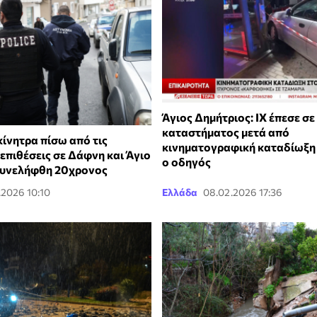
Άγιος Δημήτριος: ΙΧ έπεσε σε
καταστήματος μετά από
ίνητρα πίσω από τις
κινηματογραφική καταδίωξη 
επιθέσεις σε Δάφνη και Άγιο
ο οδηγός
Συνελήφθη 20χρονος
.2026 10:10
Ελλάδα
08.02.2026 17:36