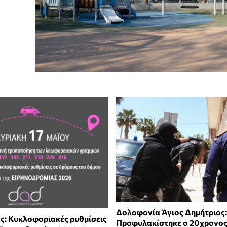
Δολοφονία Άγιος Δημήτριος:
ος: Κυκλοφοριακές ρυθμίσεις
Προφυλακίστηκε ο 20χρονος