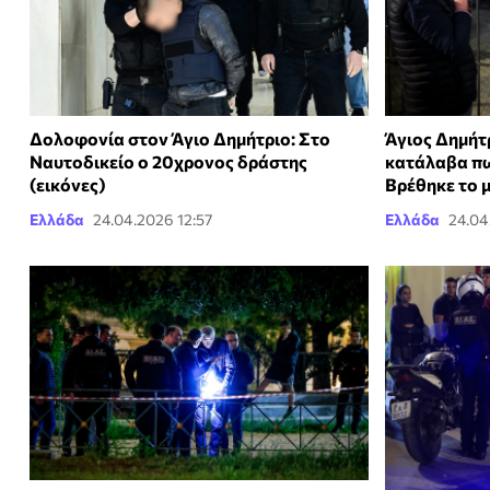
Δολοφονία στον Άγιο Δημήτριο: Στο
Άγιος Δημήτ
Ναυτοδικείο o 20χρονος δράστης
κατάλαβα πω
(εικόνες)
Βρέθηκε το 
Ελλάδα
24.04.2026 12:57
Ελλάδα
24.04