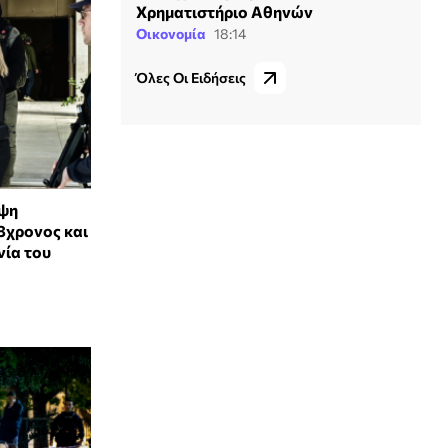
Χρηματιστήριο Αθηνών
Οικονομία
18:14
Όλες Οι Ειδήσεις
λψη
8χρονος και
νία του